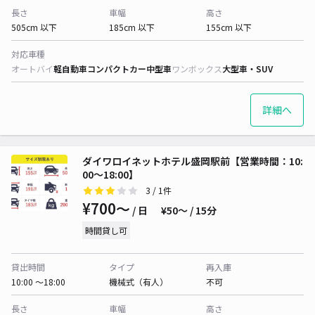
長さ
車幅
高さ
505cm 以下
185cm 以下
155cm 以下
対応車種
オートバイ
軽自動車
コンパクトカー
中型車
ワンボックス
大型車・SUV
詳細へ
ダイワロイネットホテル盛岡駅前【営業時間：10:
00～18:00】
3
/ 1件
¥700〜
/ 日
¥50〜 / 15分
時間貸し可
貸出時間
タイプ
再入庫
10:00 〜18:00
機械式（有人）
不可
長さ
車幅
高さ