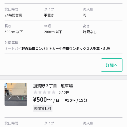
貸出時間
タイプ
再入庫
24時間営業
平置き
可
長さ
車幅
高さ
500cm 以下
200cm 以下
制限なし
対応車種
オートバイ
軽自動車
コンパクトカー
中型車
ワンボックス
大型車・SUV
詳細へ
加賀野３丁目 駐車場
0
/ 0件
¥500〜
/ 日
¥50〜 / 15分
時間貸し可
貸出時間
タイプ
再入庫