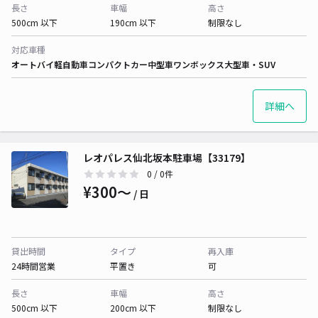
長さ
車幅
高さ
500cm 以下
190cm 以下
制限なし
対応車種
オートバイ
軽自動車
コンパクトカー
中型車
ワンボックス
大型車・SUV
詳細へ
レオパレス仙北坂本駐車場【33179】
0
/ 0件
¥300〜
/ 日
貸出時間
タイプ
再入庫
24時間営業
平置き
可
長さ
車幅
高さ
500cm 以下
200cm 以下
制限なし