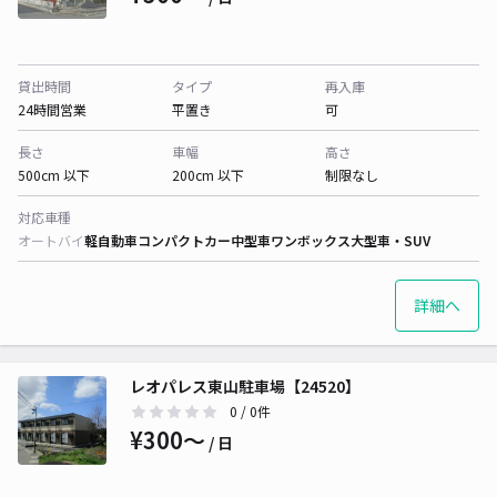
貸出時間
タイプ
再入庫
24時間営業
平置き
可
長さ
車幅
高さ
500cm 以下
200cm 以下
制限なし
対応車種
オートバイ
軽自動車
コンパクトカー
中型車
ワンボックス
大型車・SUV
詳細へ
レオパレス東山駐車場【24520】
0
/ 0件
¥300〜
/ 日