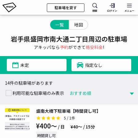
駐車場を貸す
検索
ログイン
メニュー
一覧
地図
岩手県盛岡市南大通二丁目周辺の駐車場
アキッパなら
予約
ができて
格安料金
!
未定
指定なし
14件の駐車場があります
利用可能な駐車場のみ表示
盛南大橋下駐車場【時間貸し可】
5
/ 1件
¥400〜
/ 日
¥40〜 / 15分
時間貸し可