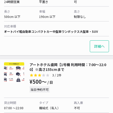
24時間営業
平置き
可
長さ
車幅
高さ
500cm 以下
190cm 以下
制限なし
対応車種
オートバイ
軽自動車
コンパクトカー
中型車
ワンボックス
大型車・SUV
詳細へ
アートホテル盛岡【1号機 利用時間：7:00～22:0
0】※高さ155cmまで
3
/ 2件
¥500〜
/ 日
当日予約不可
貸出時間
タイプ
再入庫
07:00 〜22:00
機械式（有人）
不可