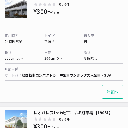
0
/ 0件
¥300〜
/ 日
貸出時間
タイプ
再入庫
24時間営業
平置き
可
長さ
車幅
高さ
500cm 以下
200cm 以下
制限なし
対応車種
オートバイ
軽自動車
コンパクトカー
中型車
ワンボックス
大型車・SUV
詳細へ
レオパレスtroisピエールB駐車場【19061】
0
/ 0件
¥300〜
/ 日