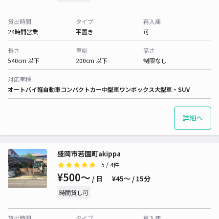
貸出時間
タイプ
再入庫
24時間営業
平置き
可
長さ
車幅
高さ
540cm 以下
200cm 以下
制限なし
対応車種
オートバイ
軽自動車
コンパクトカー
中型車
ワンボックス
大型車・SUV
詳細へ
盛岡市若園町akippa
5
/ 4件
¥500〜
/ 日
¥45〜 / 15分
時間貸し可
貸出時間
タイプ
再入庫