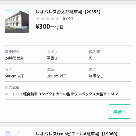
レオパレス台太郎駐車場【20353】
0
/ 0件
¥300〜
/ 日
貸出時間
タイプ
再入庫
24時間営業
平置き
可
長さ
車幅
高さ
500cm 以下
200cm 以下
制限なし
対応車種
オートバイ
軽自動車
コンパクトカー
中型車
ワンボックス
大型車・SUV
詳細へ
レオパレスtroisピエールA駐車場【19060】