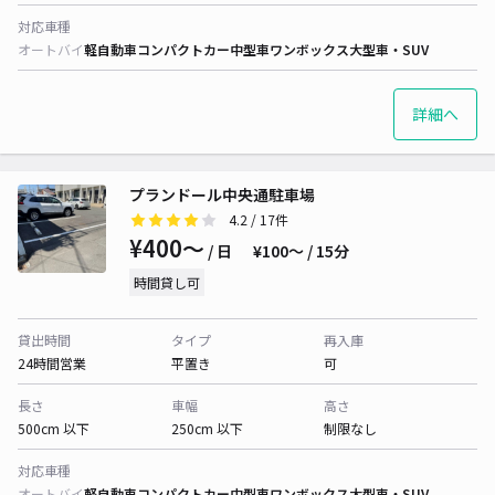
対応車種
オートバイ
軽自動車
コンパクトカー
中型車
ワンボックス
大型車・SUV
詳細へ
プランドール中央通駐車場
4.2
/ 17件
¥400〜
/ 日
¥100〜 / 15分
時間貸し可
貸出時間
タイプ
再入庫
24時間営業
平置き
可
長さ
車幅
高さ
500cm 以下
250cm 以下
制限なし
対応車種
オートバイ
軽自動車
コンパクトカー
中型車
ワンボックス
大型車・SUV