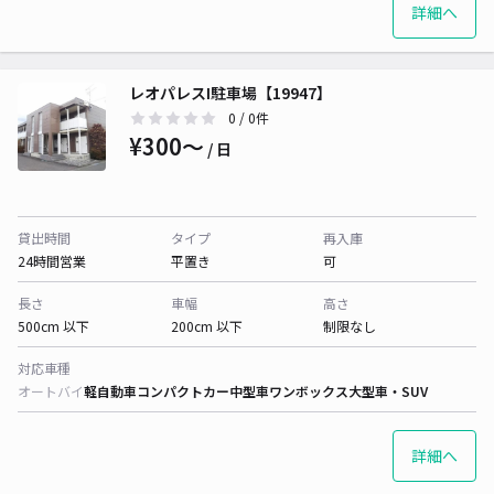
詳細へ
レオパレスI駐車場【19947】
0
/ 0件
¥300〜
/ 日
貸出時間
タイプ
再入庫
24時間営業
平置き
可
長さ
車幅
高さ
500cm 以下
200cm 以下
制限なし
対応車種
オートバイ
軽自動車
コンパクトカー
中型車
ワンボックス
大型車・SUV
詳細へ