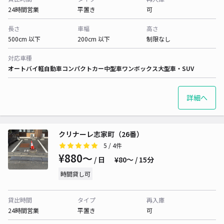
24時間営業
平置き
可
長さ
車幅
高さ
500cm 以下
200cm 以下
制限なし
対応車種
オートバイ
軽自動車
コンパクトカー
中型車
ワンボックス
大型車・SUV
詳細へ
クリナーレ志家町（26番）
5
/ 4件
¥880〜
/ 日
¥80〜 / 15分
時間貸し可
貸出時間
タイプ
再入庫
24時間営業
平置き
可