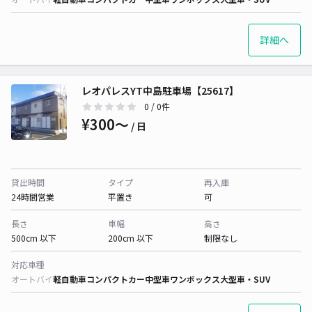
詳細へ
レオパレスYT中島駐車場【25617】
0
/ 0件
¥300〜
/ 日
貸出時間
タイプ
再入庫
24時間営業
平置き
可
長さ
車幅
高さ
500cm 以下
200cm 以下
制限なし
対応車種
オートバイ
軽自動車
コンパクトカー
中型車
ワンボックス
大型車・SUV