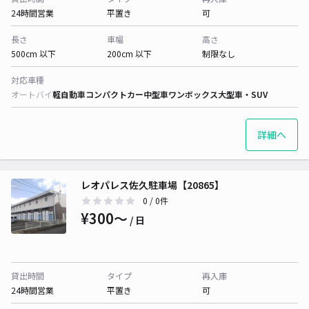
24時間営業
平置き
可
長さ
車幅
高さ
500cm 以下
200cm 以下
制限なし
対応車種
オートバイ
軽自動車
コンパクトカー
中型車
ワンボックス
大型車・SUV
詳細へ
レオパレス佐久駐車場【20865】
0
/ 0件
¥300〜
/ 日
貸出時間
タイプ
再入庫
24時間営業
平置き
可