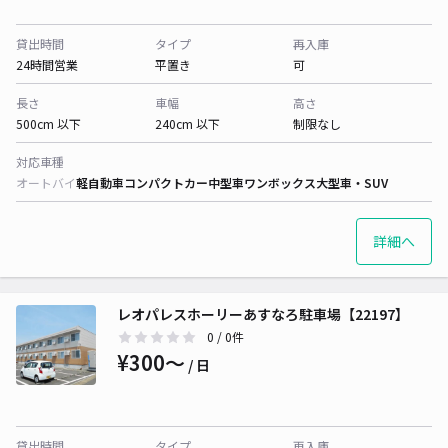
貸出時間
タイプ
再入庫
24時間営業
平置き
可
長さ
車幅
高さ
500cm 以下
240cm 以下
制限なし
対応車種
オートバイ
軽自動車
コンパクトカー
中型車
ワンボックス
大型車・SUV
詳細へ
レオパレスホーリーあすなろ駐車場【22197】
0
/ 0件
¥300〜
/ 日
貸出時間
タイプ
再入庫