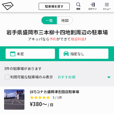
駐車場を貸す
検索
ログイン
メニュー
一覧
地図
岩手県盛岡市三本柳十四地割周辺の駐車場
アキッパなら
予約
ができて
格安料金
!
未定
指定なし
3件の駐車場があります
利用可能な駐車場のみ表示
(87)コナカ盛岡津志田店駐車場
5
/ 1件
¥380〜
/ 日