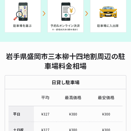
岩手県盛岡市三本柳十四地割周辺の駐
車場料金相場
日貸し駐車場
平均
最高価格
最安価格
平日
¥
327
¥
380
¥
300
土日祝
¥
327
¥
380
¥
300