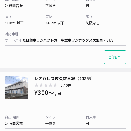
24時間営業
平置き
可
長さ
車幅
高さ
500cm 以下
240cm 以下
制限なし
対応車種
オートバイ
軽自動車
コンパクトカー
中型車
ワンボックス
大型車・SUV
詳細へ
レオパレス佐久駐車場【20865】
0
/ 0件
¥300〜
/ 日
貸出時間
タイプ
再入庫
24時間営業
平置き
可