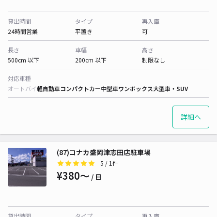
貸出時間
タイプ
再入庫
24時間営業
平置き
可
長さ
車幅
高さ
500cm 以下
200cm 以下
制限なし
対応車種
オートバイ
軽自動車
コンパクトカー
中型車
ワンボックス
大型車・SUV
詳細へ
(87)コナカ盛岡津志田店駐車場
5
/ 1件
¥380〜
/ 日
貸出時間
タイプ
再入庫