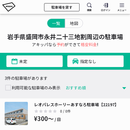
駐車場を貸す
検索
ログイン
メニュー
一覧
地図
岩手県盛岡市永井二十三地割周辺の駐車場
アキッパなら
予約
ができて
格安料金
!
未定
指定なし
3件の駐車場があります
利用可能な駐車場のみ表示
レオパレスホーリーあすなろ駐車場【22197】
0
/ 0件
¥300〜
/ 日