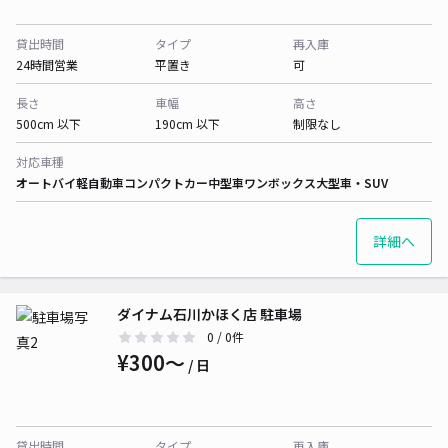
貸出時間
タイプ
再入庫
24時間営業
平置き
可
長さ
車幅
高さ
500cm 以下
190cm 以下
制限なし
対応車種
オートバイ
軽自動車
コンパクトカー
中型車
ワンボックス
大型車・SUV
詳細へ
ダイナム石川かほく店 駐車場
0
/ 0件
¥300〜
/ 日
貸出時間
タイプ
再入庫