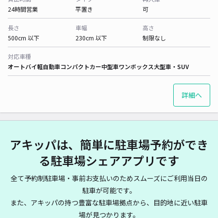
24時間営業
平置き
可
長さ
車幅
高さ
500cm 以下
230cm 以下
制限なし
対応車種
オートバイ
軽自動車
コンパクトカー
中型車
ワンボックス
大型車・SUV
詳細へ
アキッパは、簡単に駐車場予約ができ
る駐車場シェアアプリです
全て予約制駐車場・事前お支払いのためスムーズにご利用当日の
駐車が可能です。
また、アキッパの持つ豊富な駐車場拠点から、目的地に近い駐車
場が見つかります。