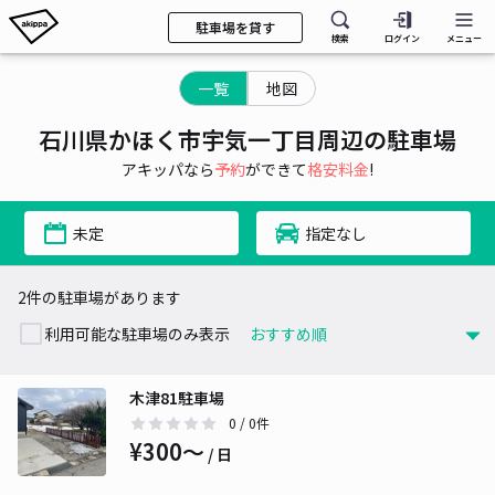
駐車場を貸す
検索
ログイン
メニュー
一覧
地図
石川県かほく市宇気一丁目周辺の駐車場
アキッパなら
予約
ができて
格安料金
!
未定
指定なし
2件の駐車場があります
利用可能な駐車場のみ表示
木津81駐車場
0
/ 0件
¥300〜
/ 日