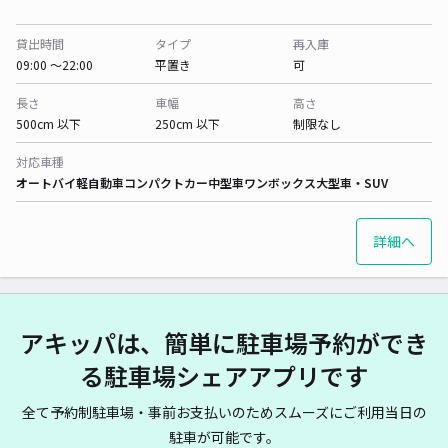
貸出時間
タイプ
再入庫
09:00 〜22:00
平置き
可
長さ
車幅
高さ
500cm 以下
250cm 以下
制限なし
対応車種
オートバイ
軽自動車
コンパクトカー
中型車
ワンボックス
大型車・SUV
詳細へ
アキッパは、簡単に駐車場予約ができ
る駐車場シェアアプリです
全て予約制駐車場・事前お支払いのためスムーズにご利用当日の
駐車が可能です。