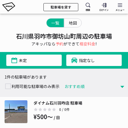
駐車場を貸す
検索
ログイン
メニュー
一覧
地図
石川県羽咋市御坊山町周辺の駐車場
アキッパなら
予約
ができて
格安料金
!
未定
指定なし
1件の駐車場があります
利用可能な駐車場のみ表示
ダイナム石川羽咋店 駐車場
0
/ 0件
¥500〜
/ 日