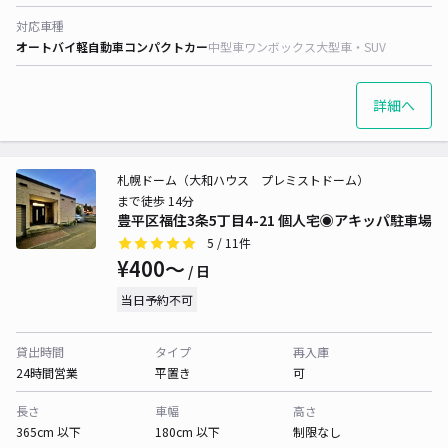
対応車種
オートバイ
軽自動車
コンパクトカー
中型車
ワンボックス
大型車・SUV
詳細へ
札幌ドーム（大和ハウス プレミストドーム）
まで徒歩 14分
豊平区福住3条5丁目4-21 個人宅◉アキッパ駐車場
5
/ 11件
¥400〜
/ 日
当日予約不可
貸出時間
タイプ
再入庫
24時間営業
平置き
可
長さ
車幅
高さ
365cm 以下
180cm 以下
制限なし