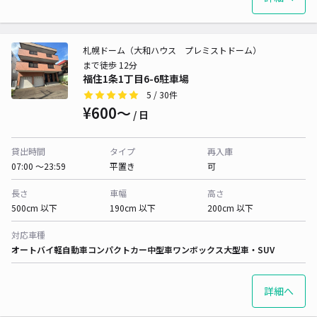
札幌ドーム（大和ハウス プレミストドーム）
まで徒歩 12分
福住1条1丁目6-6駐車場
5
/ 30件
¥600〜
/ 日
貸出時間
タイプ
再入庫
07:00 〜23:59
平置き
可
長さ
車幅
高さ
500cm 以下
190cm 以下
200cm 以下
対応車種
オートバイ
軽自動車
コンパクトカー
中型車
ワンボックス
大型車・SUV
詳細へ