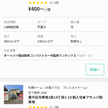
5
/ 5件
¥400〜
/ 日
貸出時間
タイプ
再入庫
24時間営業
平置き
可
長さ
車幅
高さ
480cm 以下
240cm 以下
制限なし
対応車種
オートバイ
軽自動車
コンパクトカー
中型車
ワンボックス
大型車・SUV
詳細へ
札幌ドーム（大和ハウス プレミストドーム）
まで徒歩 10分
豊平区月寒東2条14丁目2-18 個人宅◉アキッパ駐
車場
5
/ 2件