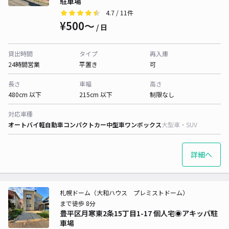
駐車場
4.7
/ 11件
¥500〜
/ 日
貸出時間
タイプ
再入庫
24時間営業
平置き
可
長さ
車幅
高さ
480cm 以下
215cm 以下
制限なし
対応車種
オートバイ
軽自動車
コンパクトカー
中型車
ワンボックス
大型車・SUV
詳細へ
札幌ドーム（大和ハウス プレミストドーム）
まで徒歩 8分
豊平区月寒東2条15丁目1-17 個人宅◉アキッパ駐
車場