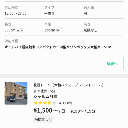
貸出時間
タイプ
再入庫
12:00 〜23:00
平置き
可
長さ
車幅
高さ
500cm 以下
190cm 以下
制限なし
対応車種
オートバイ
軽自動車
コンパクトカー
中型車
ワンボックス
大型車・SUV
詳細へ
札幌ドーム（大和ハウス プレミストドーム）
まで徒歩 15分
シャルム月寒
4.3
/ 8件
¥1,500〜
/ 日
¥150〜 / 15分
時間貸し可