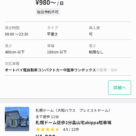
¥980〜
/ 日
当日予約不可
貸出時間
タイプ
再入庫
08:00 〜23:30
平置き
可
長さ
車幅
高さ
480cm 以下
180cm 以下
制限なし
対応車種
オートバイ
軽自動車
コンパクトカー
中型車
ワンボックス
大型車・SUV
詳細へ
札幌ドーム（大和ハウス プレミストドーム）
まで徒歩 11分
札幌ドーム徒歩2分畠山宅akippa駐車場
4.9
/ 22件