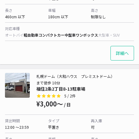
長さ
車幅
高さ
460cm 以下
180cm 以下
制限なし
対応車種
オートバイ
軽自動車
コンパクトカー
中型車
ワンボックス
大型車・SUV
詳細へ
札幌ドーム（大和ハウス プレミストドーム）
まで徒歩 10分
福住2条2丁目8-13駐車場
5
/ 2件
¥3,000〜
/ 日
貸出時間
タイプ
再入庫
12:00 〜23:59
平置き
可
長さ
車幅
高さ