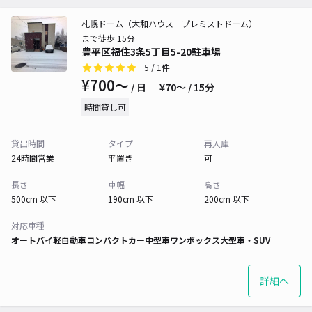
札幌ドーム（大和ハウス プレミストドーム）
まで徒歩 15分
豊平区福住3条5丁目5-20駐車場
5
/ 1件
¥700〜
/ 日
¥70〜 / 15分
時間貸し可
貸出時間
タイプ
再入庫
24時間営業
平置き
可
長さ
車幅
高さ
500cm 以下
190cm 以下
200cm 以下
対応車種
オートバイ
軽自動車
コンパクトカー
中型車
ワンボックス
大型車・SUV
詳細へ