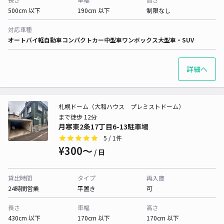
500cm 以下
190cm 以下
制限なし
対応車種
オートバイ
軽自動車
コンパクトカー
中型車
ワンボックス
大型車・SUV
詳細へ
札幌ドーム（大和ハウス プレミストドーム）
まで徒歩 12分
月寒東2条17丁目6-13駐車場
5
/ 1件
¥300〜
/ 日
貸出時間
タイプ
再入庫
24時間営業
平置き
可
長さ
車幅
高さ
430cm 以下
170cm 以下
170cm 以下