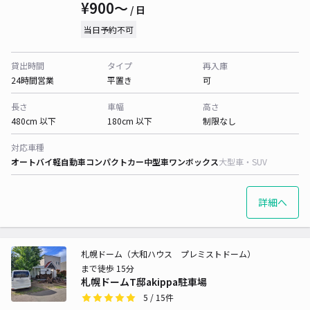
¥900〜
/ 日
当日予約不可
貸出時間
タイプ
再入庫
24時間営業
平置き
可
長さ
車幅
高さ
480cm 以下
180cm 以下
制限なし
対応車種
オートバイ
軽自動車
コンパクトカー
中型車
ワンボックス
大型車・SUV
詳細へ
札幌ドーム（大和ハウス プレミストドーム）
まで徒歩 15分
札幌ドームT邸akippa駐車場
5
/ 15件