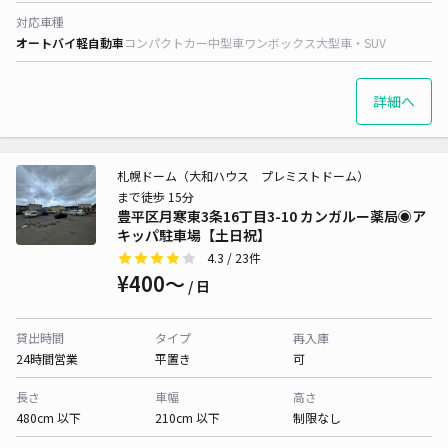
対応車種
オートバイ
軽自動車
コンパクトカー
中型車
ワンボックス
大型車・SUV
詳細へ
札幌ドーム（大和ハウス プレミストドーム）
まで徒歩 15分
豊平区月寒東3条16丁目3-10 カンガルー薬局◉ア
キッパ駐車場【土日祝】
4.3
/ 23件
¥400〜
/ 日
貸出時間
タイプ
再入庫
24時間営業
平置き
可
長さ
車幅
高さ
480cm 以下
210cm 以下
制限なし