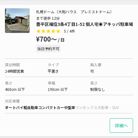
札幌ドーム（大和ハウス プレミストドーム）
まで徒歩 12分
豊平区福住3条4丁目1-52 個人宅◉アキッパ駐車場
5
/ 4件
¥700〜
/ 日
当日予約不可
貸出時間
タイプ
再入庫
24時間営業
平置き
可
長さ
車幅
高さ
460cm 以下
190cm 以下
制限なし
対応車種
オートバイ
軽自動車
コンパクトカー
中型車
ワンボックス
大型車・SUV
詳細へ