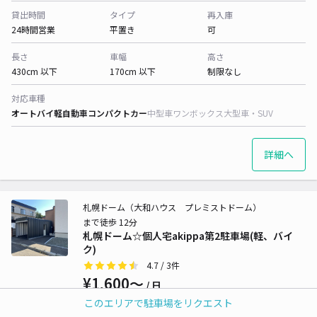
貸出時間
タイプ
再入庫
24時間営業
平置き
可
長さ
車幅
高さ
430cm 以下
170cm 以下
制限なし
対応車種
オートバイ
軽自動車
コンパクトカー
中型車
ワンボックス
大型車・SUV
詳細へ
札幌ドーム（大和ハウス プレミストドーム）
まで徒歩 12分
札幌ドーム☆個人宅akippa第2駐車場(軽、バイ
ク)
4.7
/ 3件
¥1,600〜
/ 日
このエリアで駐車場をリクエスト