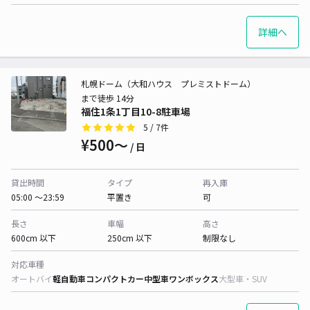
詳細へ
札幌ドーム（大和ハウス プレミストドーム）
まで徒歩 14分
福住1条1丁目10-8駐車場
5
/ 7件
¥500〜
/ 日
貸出時間
タイプ
再入庫
05:00 〜23:59
平置き
可
長さ
車幅
高さ
600cm 以下
250cm 以下
制限なし
対応車種
オートバイ
軽自動車
コンパクトカー
中型車
ワンボックス
大型車・SUV