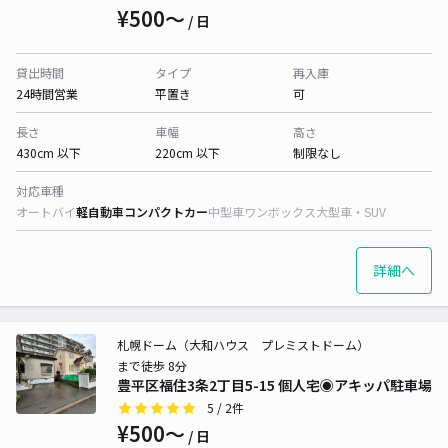
¥500〜
/ 日
貸出時間
タイプ
再入庫
24時間営業
平置き
可
長さ
車幅
高さ
430cm 以下
220cm 以下
制限なし
対応車種
オートバイ
軽自動車
コンパクトカー
中型車
ワンボックス
大型車・SUV
詳細へ
札幌ドーム（大和ハウス プレミストドーム）
まで徒歩 8分
豊平区福住3条2丁目5-15 個人宅◉アキッパ駐車場
5
/ 2件
¥500〜
/ 日