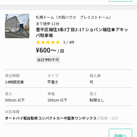
札幌ドーム（大和ハウス プレミストドーム）
まで徒歩 11分
豊平区福住3条3丁目2-17 ショパン福住◉アキッ
パ駐車場
5
/ 4件
¥600〜
/ 日
当日予約不可
貸出時間
タイプ
再入庫
24時間営業
平置き
可
長さ
車幅
高さ
500cm 以下
200cm 以下
制限なし
対応車種
オートバイ
軽自動車
コンパクトカー
中型車
ワンボックス
大型車・SUV
詳細へ