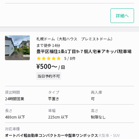
詳細へ
札幌ドーム（大和ハウス プレミストドーム）
まで徒歩 14分
豊平区福住1条1丁目9-7 個人宅◉アキッパ駐車場
5
/ 8件
¥500〜
/ 日
当日予約不可
貸出時間
タイプ
再入庫
24時間営業
平置き
可
長さ
車幅
高さ
480cm 以下
225cm 以下
制限なし
対応車種
オートバイ
軽自動車
コンパクトカー
中型車
ワンボックス
大型車・SUV