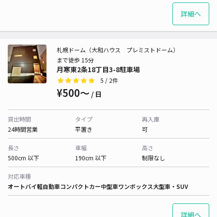
詳細へ
札幌ドーム（大和ハウス プレミストドーム）
まで徒歩 15分
月寒東2条18丁目3-8駐車場
5
/ 2件
¥500〜
/ 日
貸出時間
タイプ
再入庫
24時間営業
平置き
可
長さ
車幅
高さ
500cm 以下
190cm 以下
制限なし
対応車種
オートバイ
軽自動車
コンパクトカー
中型車
ワンボックス
大型車・SUV
詳細へ