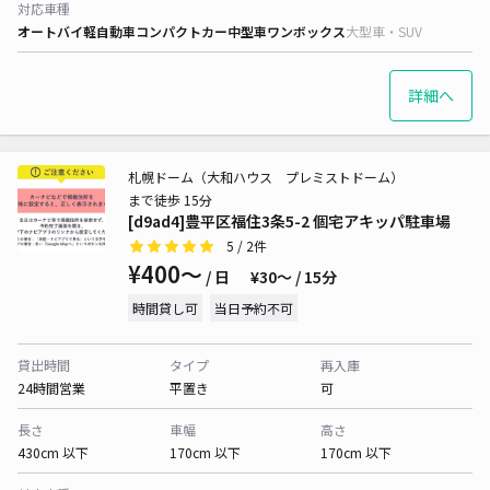
対応車種
オートバイ
軽自動車
コンパクトカー
中型車
ワンボックス
大型車・SUV
詳細へ
札幌ドーム（大和ハウス プレミストドーム）
まで徒歩 15分
[d9ad4]豊平区福住3条5-2 個宅アキッパ駐車場
5
/ 2件
¥400〜
/ 日
¥30〜 / 15分
時間貸し可
当日予約不可
貸出時間
タイプ
再入庫
24時間営業
平置き
可
長さ
車幅
高さ
430cm 以下
170cm 以下
170cm 以下