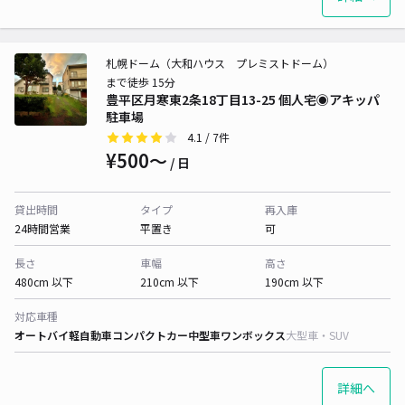
札幌ドーム（大和ハウス プレミストドーム）
まで徒歩 15分
豊平区月寒東2条18丁目13-25 個人宅◉アキッパ
駐車場
4.1
/ 7件
¥500〜
/ 日
貸出時間
タイプ
再入庫
24時間営業
平置き
可
長さ
車幅
高さ
480cm 以下
210cm 以下
190cm 以下
対応車種
オートバイ
軽自動車
コンパクトカー
中型車
ワンボックス
大型車・SUV
詳細へ