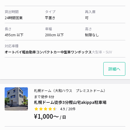
貸出時間
タイプ
再入庫
24時間営業
平置き
可
長さ
車幅
高さ
495cm 以下
200cm 以下
制限なし
対応車種
オートバイ
軽自動車
コンパクトカー
中型車
ワンボックス
大型車・SUV
詳細へ
札幌ドーム（大和ハウス プレミストドーム）
まで徒歩 6分
札幌ドーム徒歩3分樫山宅akippa駐車場
4.9
/ 20件
¥1,000〜
/ 日