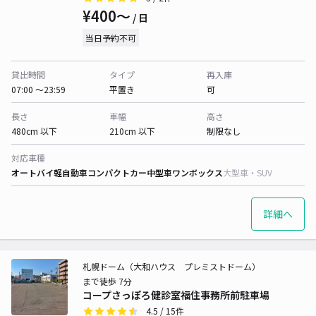
¥400〜
/ 日
当日予約不可
貸出時間
タイプ
再入庫
07:00 〜23:59
平置き
可
長さ
車幅
高さ
480cm 以下
210cm 以下
制限なし
対応車種
オートバイ
軽自動車
コンパクトカー
中型車
ワンボックス
大型車・SUV
詳細へ
札幌ドーム（大和ハウス プレミストドーム）
まで徒歩 7分
コープさっぽろ健診室福住事務所前駐車場
4.5
/ 15件