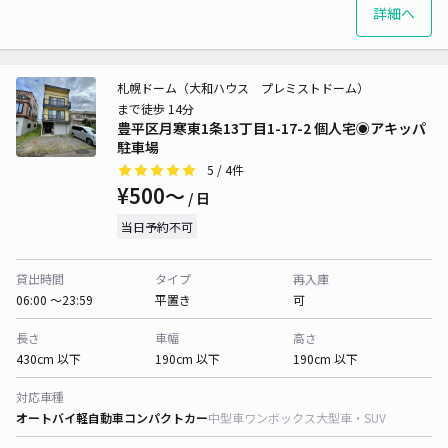
詳細へ
札幌ドーム（大和ハウス プレミストドーム）
まで徒歩 14分
豊平区月寒東1条13丁目1-17-2 個人宅◉アキッパ
駐車場
5
/ 4件
¥500〜
/ 日
当日予約不可
貸出時間
タイプ
再入庫
06:00 〜23:59
平置き
可
長さ
車幅
高さ
430cm 以下
190cm 以下
190cm 以下
対応車種
オートバイ
軽自動車
コンパクトカー
中型車
ワンボックス
大型車・SUV