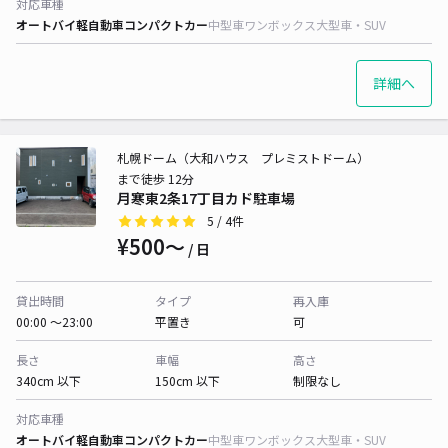
対応車種
オートバイ
軽自動車
コンパクトカー
中型車
ワンボックス
大型車・SUV
詳細へ
札幌ドーム（大和ハウス プレミストドーム）
まで徒歩 12分
月寒東2条17丁目カド駐車場
5
/ 4件
¥500〜
/ 日
貸出時間
タイプ
再入庫
00:00 〜23:00
平置き
可
長さ
車幅
高さ
340cm 以下
150cm 以下
制限なし
対応車種
オートバイ
軽自動車
コンパクトカー
中型車
ワンボックス
大型車・SUV