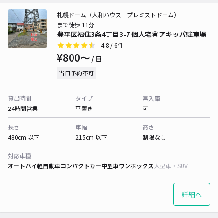
札幌ドーム（大和ハウス プレミストドーム）
まで徒歩 11分
豊平区福住3条4丁目3-7 個人宅◉アキッパ駐車場
4.8
/ 6件
¥800〜
/ 日
当日予約不可
貸出時間
タイプ
再入庫
24時間営業
平置き
可
長さ
車幅
高さ
480cm 以下
215cm 以下
制限なし
対応車種
オートバイ
軽自動車
コンパクトカー
中型車
ワンボックス
大型車・SUV
詳細へ