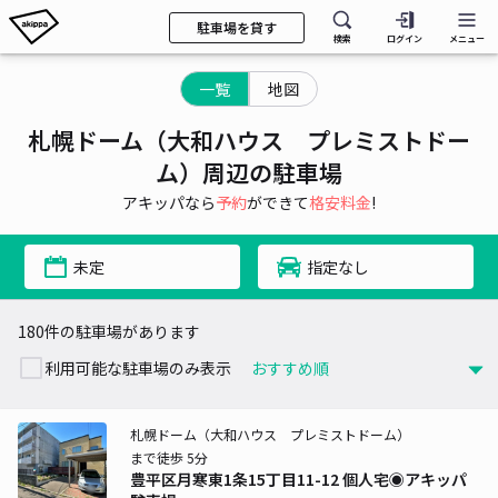
駐車場を貸す
検索
ログイン
メニュー
一覧
地図
札幌ドーム（大和ハウス プレミストドー
ム）周辺の駐車場
アキッパなら
予約
ができて
格安料金
!
未定
指定なし
180件の駐車場があります
利用可能な駐車場のみ表示
札幌ドーム（大和ハウス プレミストドーム）
まで徒歩 5分
豊平区月寒東1条15丁目11-12 個人宅◉アキッパ