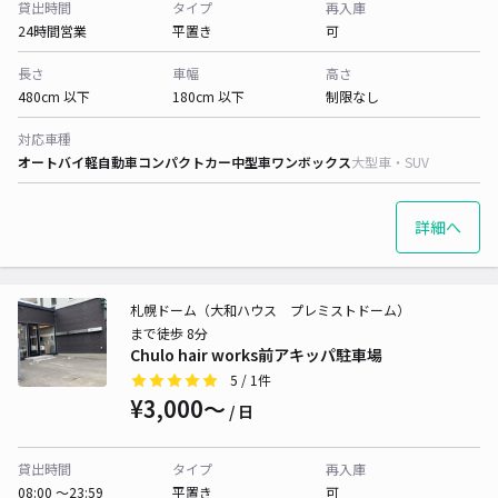
貸出時間
タイプ
再入庫
24時間営業
平置き
可
長さ
車幅
高さ
480cm 以下
180cm 以下
制限なし
対応車種
オートバイ
軽自動車
コンパクトカー
中型車
ワンボックス
大型車・SUV
詳細へ
札幌ドーム（大和ハウス プレミストドーム）
まで徒歩 8分
Chulo hair works前アキッパ駐車場
5
/ 1件
¥3,000〜
/ 日
貸出時間
タイプ
再入庫
08:00 〜23:59
平置き
可