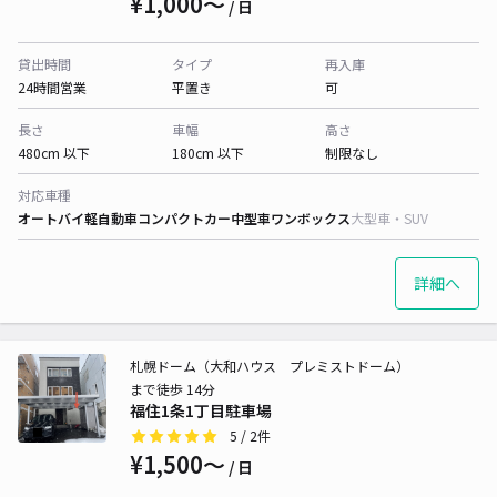
¥1,000〜
/ 日
貸出時間
タイプ
再入庫
24時間営業
平置き
可
長さ
車幅
高さ
480cm 以下
180cm 以下
制限なし
対応車種
オートバイ
軽自動車
コンパクトカー
中型車
ワンボックス
大型車・SUV
詳細へ
札幌ドーム（大和ハウス プレミストドーム）
まで徒歩 14分
福住1条1丁目駐車場
5
/ 2件
¥1,500〜
/ 日