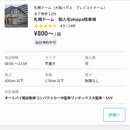
札幌ドーム（大和ハウス プレミストドーム）
まで徒歩 12分
札幌ドーム 個人宅akippa駐車場
4.9
/ 14件
¥800〜
/ 日
当日予約不可
貸出時間
タイプ
再入庫
08:00 〜23:59
平置き
可
長さ
車幅
高さ
430cm 以下
170cm 以下
制限なし
対応車種
オートバイ
軽自動車
コンパクトカー
中型車
ワンボックス
大型車・SUV
詳細へ