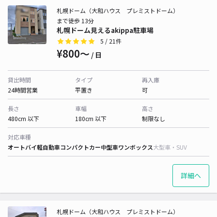
札幌ドーム（大和ハウス プレミストドーム）
まで徒歩 13分
札幌ドーム見えるakippa駐車場
5
/ 21件
¥800〜
/ 日
貸出時間
タイプ
再入庫
24時間営業
平置き
可
長さ
車幅
高さ
480cm 以下
180cm 以下
制限なし
対応車種
オートバイ
軽自動車
コンパクトカー
中型車
ワンボックス
大型車・SUV
詳細へ
札幌ドーム（大和ハウス プレミストドーム）