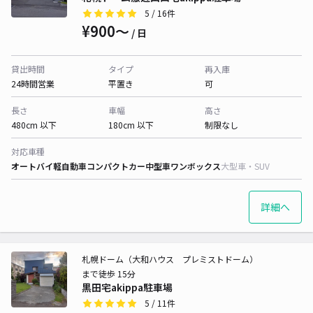
5
/ 16件
¥900〜
/ 日
貸出時間
タイプ
再入庫
24時間営業
平置き
可
長さ
車幅
高さ
480cm 以下
180cm 以下
制限なし
対応車種
オートバイ
軽自動車
コンパクトカー
中型車
ワンボックス
大型車・SUV
詳細へ
札幌ドーム（大和ハウス プレミストドーム）
まで徒歩 15分
黒田宅akippa駐車場
5
/ 11件