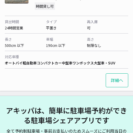
時間貸し可
貸出時間
タイプ
再入庫
24時間営業
平置き
可
長さ
車幅
高さ
500cm 以下
190cm 以下
制限なし
対応車種
オートバイ
軽自動車
コンパクトカー
中型車
ワンボックス
大型車・SUV
詳細へ
アキッパは、簡単に駐車場予約ができ
る駐車場シェアアプリです
全て予約制駐車場・事前お支払いのためスムーズにご利用当日の