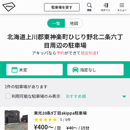
駐車場を貸す
検索
ログイン
メニュー
一覧
地図
北海道上川郡東神楽町ひじり野北二条六丁
目周辺の駐車場
アキッパなら
予約
ができて
格安料金
!
未定
指定なし
1件の駐車場があります
利用可能な駐車場のみ表示
東光20条9丁目akippa駐車場
5
/ 6件
¥400〜
/ 日
¥40〜 / 15分