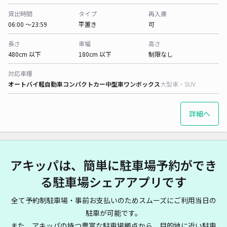
貸出時間
タイプ
再入庫
06:00 〜23:59
平置き
可
長さ
車幅
高さ
480cm 以下
180cm 以下
制限なし
対応車種
オートバイ
軽自動車
コンパクトカー
中型車
ワンボックス
大型車・SUV
詳細へ
アキッパは、簡単に駐車場予約ができ
る駐車場シェアアプリです
全て予約制駐車場・事前お支払いのためスムーズにご利用当日の
駐車が可能です。
また、アキッパの持つ豊富な駐車場拠点から、目的地に近い駐車