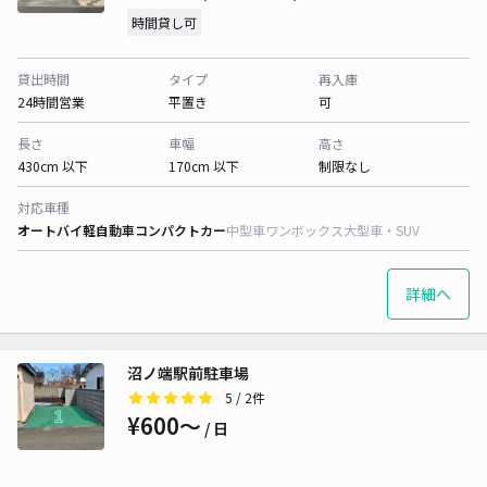
時間貸し可
貸出時間
タイプ
再入庫
24時間営業
平置き
可
長さ
車幅
高さ
430cm 以下
170cm 以下
制限なし
対応車種
オートバイ
軽自動車
コンパクトカー
中型車
ワンボックス
大型車・SUV
詳細へ
沼ノ端駅前駐車場
5
/ 2件
¥600〜
/ 日