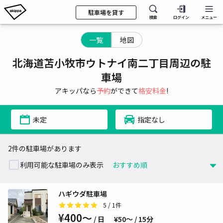
駐車場を貸す
検索
ログイン
メニュー
一覧
地図
北海道苫小牧市ウトナイ南二丁目周辺の駐
車場
アキッパなら
予約
ができて
格安料金
!
未定
指定なし
2件の駐車場があります
利用可能な駐車場のみ表示
ハギウダ駐車場
5
/ 1件
¥400〜
/ 日
¥50〜 / 15分