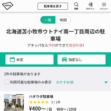
駐車場を貸す
検索
ログイン
メニュー
一覧
地図
北海道苫小牧市ウトナイ南一丁目周辺の駐
車場
アキッパなら
予約
ができて
格安料金
!
未定
指定なし
2件の駐車場があります
利用可能な駐車場のみ表示
ハギウダ駐車場
5
/ 1件
¥400〜
/ 日
¥50〜 / 15分