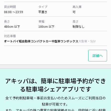
貸出時間
タイプ
再入庫
06:00 〜23:59
平置き
可
長さ
車幅
高さ
480cm 以下
180cm 以下
制限なし
対応車種
オートバイ
軽自動車
コンパクトカー
中型車
ワンボックス
大型車・SUV
詳細へ
アキッパは、簡単に駐車場予約ができ
る駐車場シェアアプリです
全て予約制駐車場・事前お支払いのためスムーズにご利用当日の
駐車が可能です。
また、アキッパの持つ豊富な駐車場拠点から、目的地に近い駐車