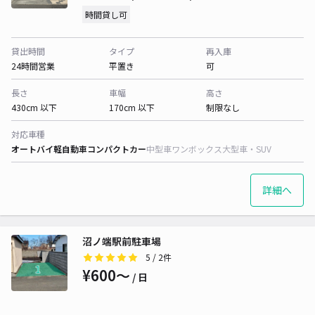
時間貸し可
貸出時間
タイプ
再入庫
24時間営業
平置き
可
長さ
車幅
高さ
430cm 以下
170cm 以下
制限なし
対応車種
オートバイ
軽自動車
コンパクトカー
中型車
ワンボックス
大型車・SUV
詳細へ
沼ノ端駅前駐車場
5
/ 2件
¥600〜
/ 日