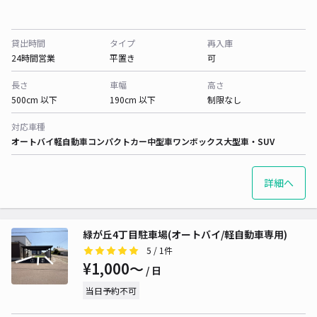
貸出時間
タイプ
再入庫
24時間営業
平置き
可
長さ
車幅
高さ
500cm 以下
190cm 以下
制限なし
対応車種
オートバイ
軽自動車
コンパクトカー
中型車
ワンボックス
大型車・SUV
詳細へ
緑が丘4丁目駐車場(オートバイ/軽自動車専用)
5
/ 1件
¥1,000〜
/ 日
当日予約不可