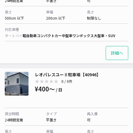
24時間営業
平置き
可
長さ
車幅
高さ
500cm 以下
200cm 以下
制限なし
対応車種
オートバイ
軽自動車
コンパクトカー
中型車
ワンボックス
大型車・SUV
詳細へ
レオパレスユーⅡ駐車場【40946】
0
/ 0件
¥400〜
/ 日
貸出時間
タイプ
再入庫
24時間営業
平置き
可
長さ
車幅
高さ