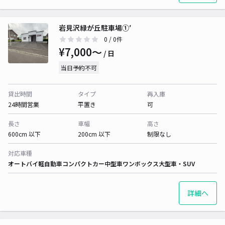
岩見沢緑が丘駐車場①′
0
/ 0件
¥7,000〜
/ 日
当日予約不可
貸出時間
タイプ
再入庫
24時間営業
平置き
可
長さ
車幅
高さ
600cm 以下
200cm 以下
制限なし
対応車種
オートバイ
軽自動車
コンパクトカー
中型車
ワンボックス
大型車・SUV
詳細へ