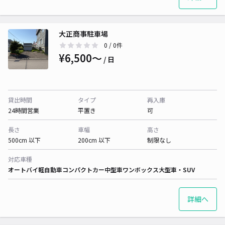
大正商事駐車場
0
/ 0件
¥6,500〜
/ 日
貸出時間
タイプ
再入庫
24時間営業
平置き
可
長さ
車幅
高さ
500cm 以下
200cm 以下
制限なし
対応車種
オートバイ
軽自動車
コンパクトカー
中型車
ワンボックス
大型車・SUV
詳細へ