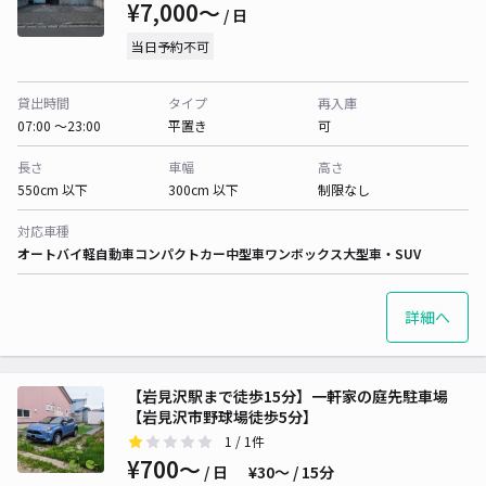
¥7,000〜
/ 日
当日予約不可
貸出時間
タイプ
再入庫
07:00 〜23:00
平置き
可
長さ
車幅
高さ
550cm 以下
300cm 以下
制限なし
対応車種
オートバイ
軽自動車
コンパクトカー
中型車
ワンボックス
大型車・SUV
詳細へ
【岩見沢駅まで徒歩15分】一軒家の庭先駐車場
【岩見沢市野球場徒歩5分】
1
/ 1件
¥700〜
/ 日
¥30〜 / 15分