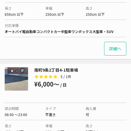
長さ
車幅
高さ
650cm 以下
250cm 以下
250cm 以下
対応車種
オートバイ
軽自動車
コンパクトカー
中型車
ワンボックス
大型車・SUV
詳細へ
南町9条2丁目4-1駐車場
5
/ 1件
¥6,000〜
/ 日
貸出時間
タイプ
再入庫
06:00 〜23:00
平置き
可
長さ
車幅
高さ