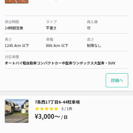
貸出時間
タイプ
再入庫
24時間営業
平置き
可
長さ
車幅
高さ
1245.4cm 以下
886.4cm 以下
制限なし
対応車種
オートバイ
軽自動車
コンパクトカー
中型車
ワンボックス
大型車・SUV
詳細へ
7条西17丁目6-44駐車場
5
/ 1件
¥3,000〜
/ 日