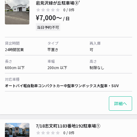
岩見沢緑が丘駐車場③'
0
/ 0件
¥7,000〜
/ 日
当日予約不可
貸出時間
タイプ
再入庫
24時間営業
平置き
可
長さ
車幅
高さ
600cm 以下
200cm 以下
制限なし
対応車種
オートバイ
軽自動車
コンパクトカー
中型車
ワンボックス
大型車・SUV
詳細へ
7/18志文町1183番地192駐車場①
0
/ 0件