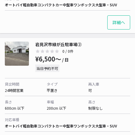
オートバイ
軽自動車
コンパクトカー
中型車
ワンボックス
大型車・SUV
詳細へ
岩見沢市緑が丘駐車場②
0
/ 0件
¥6,500〜
/ 日
当日予約不可
貸出時間
タイプ
再入庫
24時間営業
平置き
可
長さ
車幅
高さ
600cm 以下
200cm 以下
制限なし
対応車種
オートバイ
軽自動車
コンパクトカー
中型車
ワンボックス
大型車・SUV