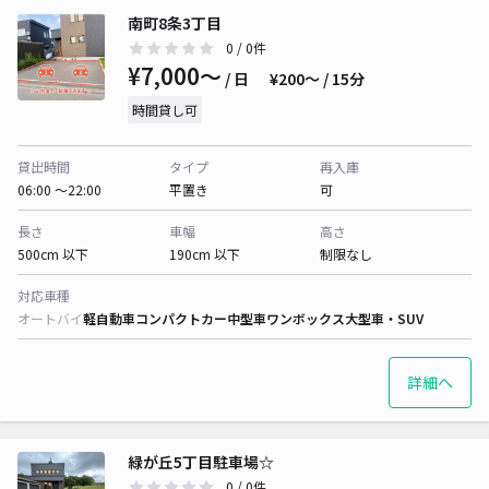
南町8条3丁目
0
/ 0件
¥7,000〜
/ 日
¥200〜 / 15分
時間貸し可
貸出時間
タイプ
再入庫
06:00 〜22:00
平置き
可
長さ
車幅
高さ
500cm 以下
190cm 以下
制限なし
対応車種
オートバイ
軽自動車
コンパクトカー
中型車
ワンボックス
大型車・SUV
詳細へ
緑が丘5丁目駐車場☆
0
/ 0件