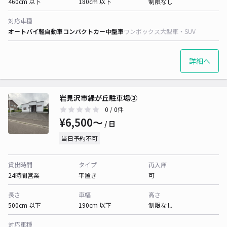
460cm 以下
180cm 以下
制限なし
対応車種
オートバイ
軽自動車
コンパクトカー
中型車
ワンボックス
大型車・SUV
詳細へ
岩見沢市緑が丘駐車場③
0
/ 0件
¥6,500〜
/ 日
当日予約不可
貸出時間
タイプ
再入庫
24時間営業
平置き
可
長さ
車幅
高さ
500cm 以下
190cm 以下
制限なし
対応車種