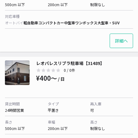
500cm 以下
200cm 以下
制限なし
対応車種
オートバイ
軽自動車
コンパクトカー
中型車
ワンボックス
大型車・SUV
詳細へ
レオパレスリブラ駐車場【31489】
0
/ 0件
¥400〜
/ 日
貸出時間
タイプ
再入庫
24時間営業
平置き
可
長さ
車幅
高さ
500cm 以下
200cm 以下
制限なし