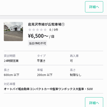
詳細へ
岩見沢市緑が丘駐車場①
0
/ 0件
¥6,500〜
/ 日
当日予約不可
貸出時間
タイプ
再入庫
24時間営業
平置き
可
長さ
車幅
高さ
600cm 以下
200cm 以下
制限なし
対応車種
オートバイ
軽自動車
コンパクトカー
中型車
ワンボックス
大型車・SUV
詳細へ