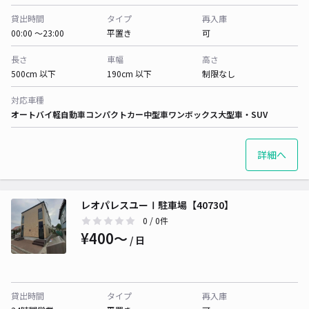
貸出時間
タイプ
再入庫
00:00 〜23:00
平置き
可
長さ
車幅
高さ
500cm 以下
190cm 以下
制限なし
対応車種
オートバイ
軽自動車
コンパクトカー
中型車
ワンボックス
大型車・SUV
詳細へ
レオパレスユーⅠ駐車場【40730】
0
/ 0件
¥400〜
/ 日
貸出時間
タイプ
再入庫