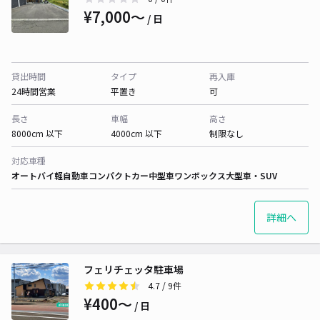
¥7,000〜
/ 日
貸出時間
タイプ
再入庫
24時間営業
平置き
可
長さ
車幅
高さ
8000cm 以下
4000cm 以下
制限なし
対応車種
オートバイ
軽自動車
コンパクトカー
中型車
ワンボックス
大型車・SUV
詳細へ
フェリチェッタ駐車場
4.7
/ 9件
¥400〜
/ 日