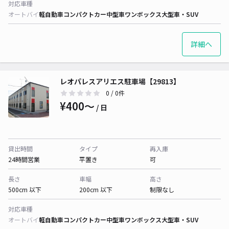
対応車種
オートバイ
軽自動車
コンパクトカー
中型車
ワンボックス
大型車・SUV
詳細へ
レオパレスアリエス駐車場【29813】
0
/ 0件
¥400〜
/ 日
貸出時間
タイプ
再入庫
24時間営業
平置き
可
長さ
車幅
高さ
500cm 以下
200cm 以下
制限なし
対応車種
オートバイ
軽自動車
コンパクトカー
中型車
ワンボックス
大型車・SUV