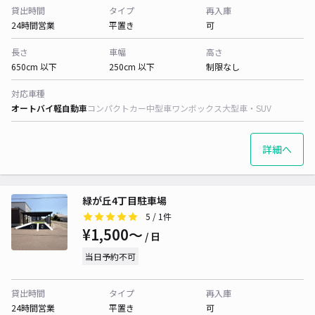
貸出時間
タイプ
再入庫
24時間営業
平置き
可
長さ
車幅
高さ
650cm 以下
250cm 以下
制限なし
対応車種
オートバイ
軽自動車
コンパクトカー
中型車
ワンボックス
大型車・SUV
詳細へ
緑が丘4丁目駐車場
5
/ 1件
¥1,500〜
/ 日
当日予約不可
貸出時間
タイプ
再入庫
24時間営業
平置き
可