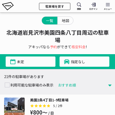
駐車場を貸す
検索
ログイン
メニュー
一覧
地図
北海道岩見沢市美園四条八丁目周辺の駐車
場
アキッパなら
予約
ができて
格安料金
!
未定
指定なし
21件の駐車場があります
利用可能な駐車場のみ表示
美園2条4丁目1-9駐車場
5
/ 2件
¥800〜
/ 日