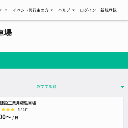
す
イベント興行主の方
ヘルプ
ログイン
新規登録
車場
建設工業月極駐車場
5
/ 1件
00〜
/ 日