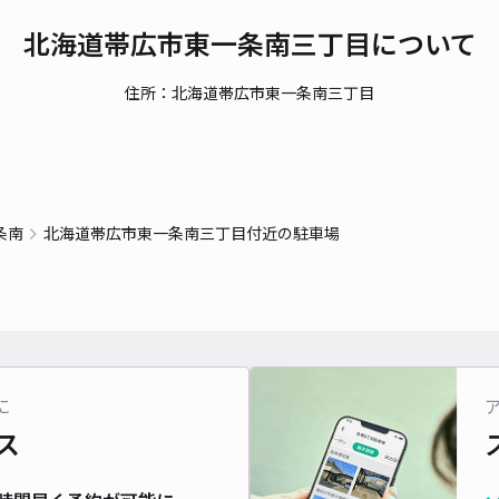
北海道帯広市東一条南三丁目について
貸出
住所：北海道帯広市東一条南三丁目
長さ
対応
条南
北海道帯広市東一条南三丁目付近の駐車場
ダイ
¥4
に
ス
貸出
長さ