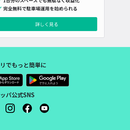
1台分のスペースでも無駄なく収益化
車種
オートバイ
軽自動車
コンパクトカー
中型車
ワンボックス
大型車・SUV
完全無料で駐車場運用を始められる
詳しく見る
詳細へ
き野西町1丁目5-23駐車場
0
/ 0件
,000〜
/ 日
¥350〜 / 15分
リでもっと簡単に
貸し可
時間
18:00 〜22:00
タイプ
平置き
再入庫
可
ッパ公式SNS
480cm 以下
車幅
180cm 以下
高さ
制限なし
車種
オートバイ
軽自動車
コンパクトカー
中型車
ワンボックス
大型車・SUV
詳細へ