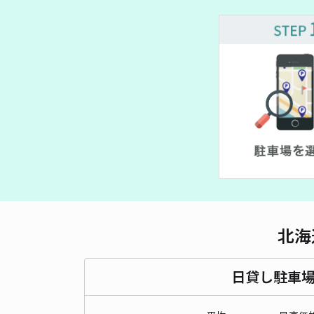
北海
日貸し駐車