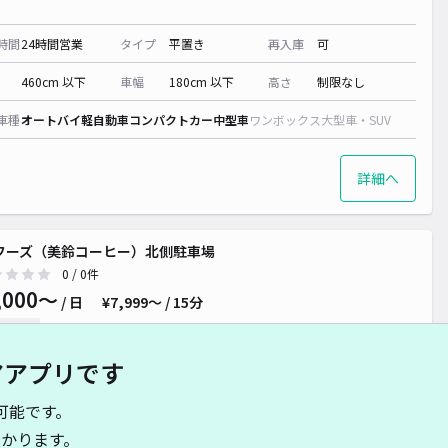
時間
24時間営業
タイプ
平置き
再入庫
可
460cm 以下
車幅
180cm 以下
高さ
制限なし
車種
オートバイ
軽自動車
コンパクトカー
中型車
ワンボックス
大型車・SUV
詳細へ
Cフーズ（美鈴コーヒー）北側駐車場
0
/ 0件
,000〜
/ 日
¥7,999〜 / 15分
貸し可
アアプリです
時間
16:00 〜23:30
タイプ
平置き
再入庫
可
可能です。
550cm 以下
車幅
260cm 以下
高さ
制限なし
かります。