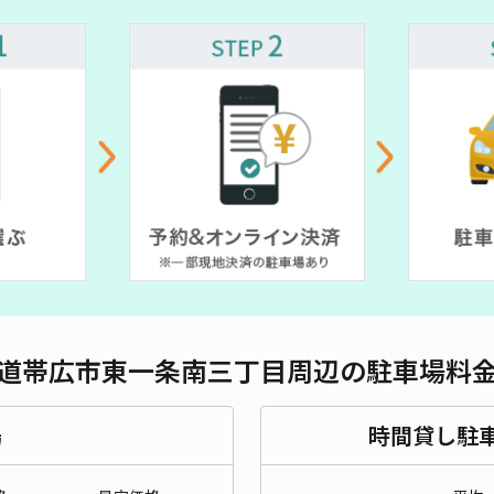
対応
イー
¥6
貸出
長さ
道帯広市東一条南三丁目周辺の駐車場料
対応
場
時間貸し駐