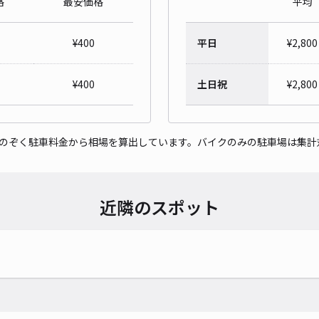
格
最安価格
平均
イー
¥
400
平日
¥
2,800
¥5
時間
¥
400
土日祝
¥
2,800
貸出
をのぞく駐車料金から相場を算出しています。バイクのみの駐車場は集計
長さ
対応
近隣のスポット
レオ
¥4