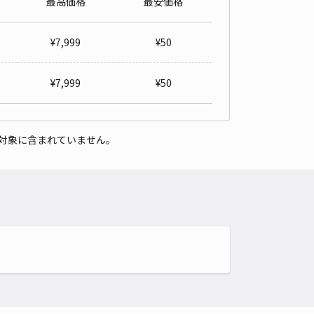
最高価格
最安価格
ストワン駐車場
4
/ 1件
¥
7,999
¥
50
00〜
/ 日
¥50〜 / 15分
貸し可
¥
7,999
¥
50
時間
24時間営業
タイプ
平置き
再入庫
可
対象に含まれていません。
480cm 以下
車幅
180cm 以下
高さ
制限なし
車種
オートバイ
軽自動車
コンパクトカー
中型車
ワンボックス
大型車・SUV
詳細へ
パレスノース ウィステリア駐車場【38430】
0
/ 0件
00〜
/ 日