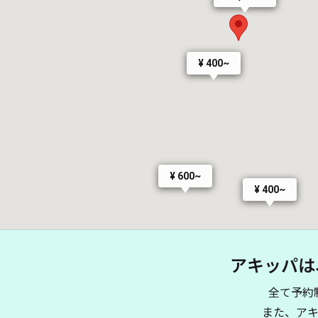
¥ 400~
¥ 600~
¥ 400~
アキッパは
¥ 500~
全て予約
また、ア