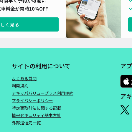
時間早く予約が可能に
対応
車料金が常時10%OFF
詳しく見る
ひび
¥5
サイトの利用について
アプ
時間
よくある質問
貸出
利用規約
アキッパバリュープラス利用規約
アキ
長さ
プライバシーポリシー
対応
特定商取引法に関する記載
情報セキュリティ基本方針
外部送信先一覧