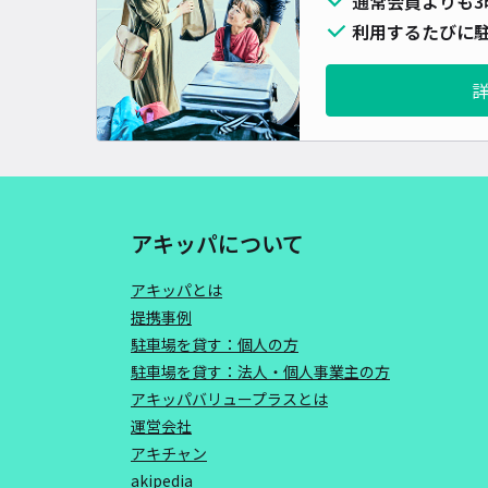
通常会員よりも3
利用するたびに駐
アキッパについて
アキッパとは
提携事例
駐車場を貸す：個人の方
駐車場を貸す：法人・個人事業主の方
アキッパバリュープラスとは
運営会社
アキチャン
akipedia