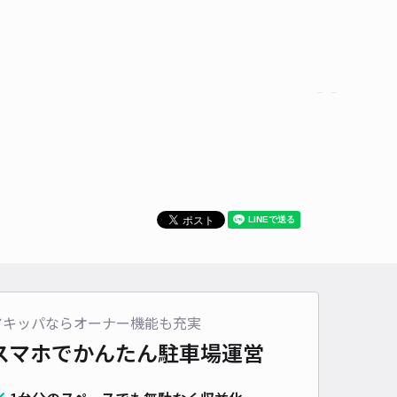
時間
24時間営業
タイプ
平置き
再入庫
可
500cm 以下
車幅
200cm 以下
高さ
制限なし
車種
オートバイ
軽自動車
コンパクトカー
中型車
ワンボックス
大型車・SUV
詳細へ
ナム帯広店 駐車場
0
/ 0件
00〜
/ 日
アキッパならオーナー機能も充実
スマホでかんたん
駐車場運営
時間
09:00 〜22:45
タイプ
平置き
再入庫
可
500cm 以下
車幅
220cm 以下
高さ
220cm 以下