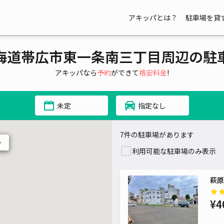
アキッパとは？
駐車場を貸
海道帯広市東一条南三丁目周辺の駐
アキッパなら
予約
ができて
格安料金
!
未定
指定なし
7件の駐車場があります
~
利用可能な駐車場のみ表示
萩原
¥4