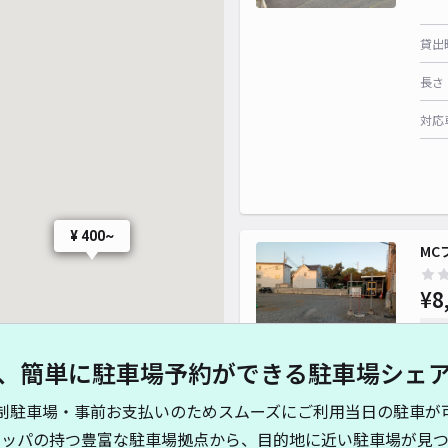
貸出
長さ
対応
¥ 400~
M
¥8
時間
、簡単に駐車場予約ができる駐車場シェ
貸出
制駐車場・事前お支払いのためスムーズにご利用当日の駐車が
長さ
キッパの持つ豊富な駐車場拠点から、目的地に近い駐車場が見つ