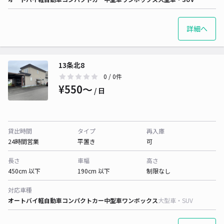
詳細へ
13条北8
0
/ 0件
¥550〜
/ 日
貸出時間
タイプ
再入庫
24時間営業
平置き
可
長さ
車幅
高さ
450cm 以下
190cm 以下
制限なし
対応車種
オートバイ
軽自動車
コンパクトカー
中型車
ワンボックス
大型車・SUV