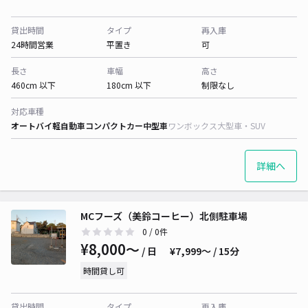
貸出時間
タイプ
再入庫
24時間営業
平置き
可
長さ
車幅
高さ
460cm 以下
180cm 以下
制限なし
対応車種
オートバイ
軽自動車
コンパクトカー
中型車
ワンボックス
大型車・SUV
詳細へ
MCフーズ（美鈴コーヒー）北側駐車場
0
/ 0件
¥8,000〜
/ 日
¥7,999〜 / 15分
時間貸し可
貸出時間
タイプ
再入庫