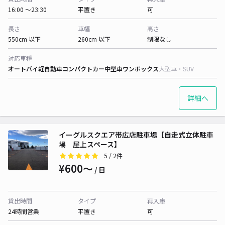
16:00 〜23:30
平置き
可
長さ
車幅
高さ
550cm 以下
260cm 以下
制限なし
対応車種
オートバイ
軽自動車
コンパクトカー
中型車
ワンボックス
大型車・SUV
詳細へ
イーグルスクエア帯広店駐車場【自走式立体駐車
場 屋上スペース】
5
/ 2件
¥600〜
/ 日
貸出時間
タイプ
再入庫
24時間営業
平置き
可