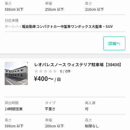
長さ
車幅
高さ
500cm 以下
250cm 以下
210cm 以下
対応車種
オートバイ
軽自動車
コンパクトカー
中型車
ワンボックス
大型車・SUV
詳細へ
レオパレスノース ウィステリア駐車場【38430】
0
/ 0件
¥400〜
/ 日
貸出時間
タイプ
再入庫
24時間営業
平置き
可
長さ
車幅
高さ
500cm 以下
200cm 以下
制限なし