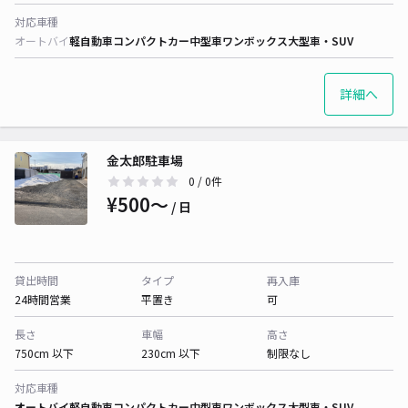
対応車種
オートバイ
軽自動車
コンパクトカー
中型車
ワンボックス
大型車・SUV
詳細へ
金太郎駐車場
0
/ 0件
¥500〜
/ 日
貸出時間
タイプ
再入庫
24時間営業
平置き
可
長さ
車幅
高さ
750cm 以下
230cm 以下
制限なし
対応車種
オートバイ
軽自動車
コンパクトカー
中型車
ワンボックス
大型車・SUV