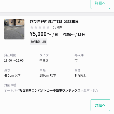
詳細へ
ひびき野西町1丁目5-23駐車場
0
/ 0件
¥5,000〜
/ 日
¥350〜 / 15分
時間貸し可
貸出時間
タイプ
再入庫
18:00 〜22:00
平置き
可
長さ
車幅
高さ
480cm 以下
180cm 以下
制限なし
対応車種
オートバイ
軽自動車
コンパクトカー
中型車
ワンボックス
大型車・SUV
詳細へ