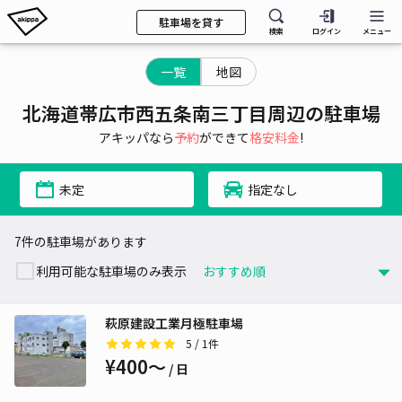
駐車場を貸す
検索
ログイン
メニュー
一覧
地図
北海道帯広市西五条南三丁目周辺の駐車場
アキッパなら
予約
ができて
格安料金
!
未定
指定なし
7件の駐車場があります
利用可能な駐車場のみ表示
萩原建設工業月極駐車場
5
/ 1件
¥400〜
/ 日