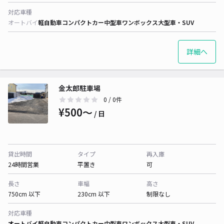
対応車種
オートバイ
軽自動車
コンパクトカー
中型車
ワンボックス
大型車・SUV
詳細へ
金太郎駐車場
0
/ 0件
¥500〜
/ 日
貸出時間
タイプ
再入庫
24時間営業
平置き
可
長さ
車幅
高さ
750cm 以下
230cm 以下
制限なし
対応車種
オートバイ
軽自動車
コンパクトカー
中型車
ワンボックス
大型車・SUV