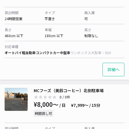
貸出時間
タイプ
再入庫
24時間営業
平置き
可
長さ
車幅
高さ
460cm 以下
180cm 以下
制限なし
対応車種
オートバイ
軽自動車
コンパクトカー
中型車
ワンボックス
大型車・SUV
詳細へ
MCフーズ（美鈴コーヒー）北側駐車場
0
/ 0件
¥8,000〜
/ 日
¥7,999〜 / 15分
時間貸し可
貸出時間
タイプ
再入庫