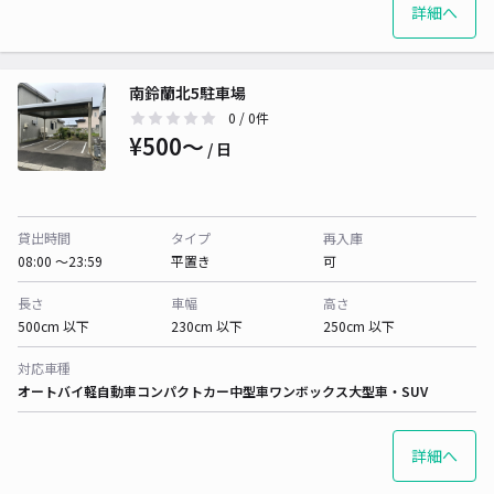
詳細へ
南鈴蘭北5駐車場
0
/ 0件
¥500〜
/ 日
貸出時間
タイプ
再入庫
08:00 〜23:59
平置き
可
長さ
車幅
高さ
500cm 以下
230cm 以下
250cm 以下
対応車種
オートバイ
軽自動車
コンパクトカー
中型車
ワンボックス
大型車・SUV
詳細へ