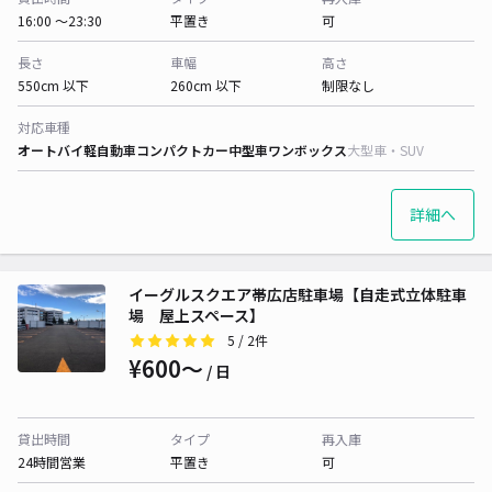
16:00 〜23:30
平置き
可
長さ
車幅
高さ
550cm 以下
260cm 以下
制限なし
対応車種
オートバイ
軽自動車
コンパクトカー
中型車
ワンボックス
大型車・SUV
詳細へ
イーグルスクエア帯広店駐車場【自走式立体駐車
場 屋上スペース】
5
/ 2件
¥600〜
/ 日
貸出時間
タイプ
再入庫
24時間営業
平置き
可