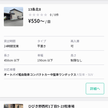
13条北8
0
/ 0件
¥550〜
/ 日
貸出時間
タイプ
再入庫
24時間営業
平置き
可
長さ
車幅
高さ
450cm 以下
190cm 以下
制限なし
対応車種
オートバイ
軽自動車
コンパクトカー
中型車
ワンボックス
大型車・SUV
詳細へ
ひびき野西町1丁目5-23駐車場