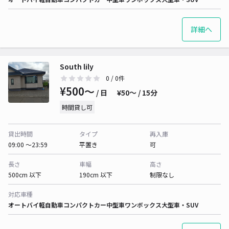
詳細へ
South lily
0
/ 0件
¥500〜
/ 日
¥50〜 / 15分
時間貸し可
貸出時間
タイプ
再入庫
09:00 〜23:59
平置き
可
長さ
車幅
高さ
500cm 以下
190cm 以下
制限なし
対応車種
オートバイ
軽自動車
コンパクトカー
中型車
ワンボックス
大型車・SUV