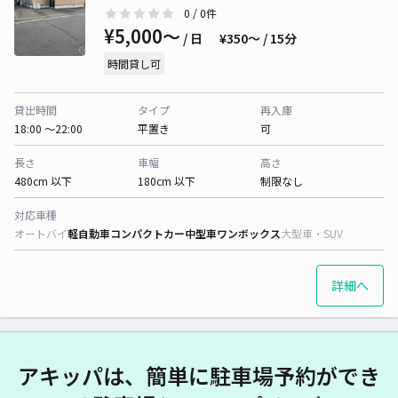
0
/ 0件
¥5,000〜
/ 日
¥350〜 / 15分
時間貸し可
貸出時間
タイプ
再入庫
18:00 〜22:00
平置き
可
長さ
車幅
高さ
480cm 以下
180cm 以下
制限なし
対応車種
オートバイ
軽自動車
コンパクトカー
中型車
ワンボックス
大型車・SUV
詳細へ
アキッパは、簡単に駐車場予約ができ