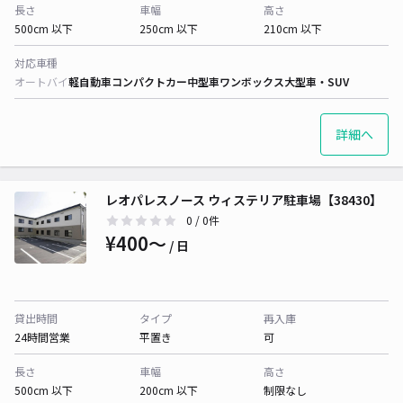
長さ
車幅
高さ
500cm 以下
250cm 以下
210cm 以下
対応車種
オートバイ
軽自動車
コンパクトカー
中型車
ワンボックス
大型車・SUV
詳細へ
レオパレスノース ウィステリア駐車場【38430】
0
/ 0件
¥400〜
/ 日
貸出時間
タイプ
再入庫
24時間営業
平置き
可
長さ
車幅
高さ
500cm 以下
200cm 以下
制限なし