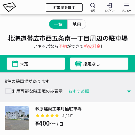
駐車場を貸す
検索
ログイン
メニュー
一覧
地図
北海道帯広市西五条南一丁目周辺の駐車場
アキッパなら
予約
ができて
格安料金
!
未定
指定なし
9件の駐車場があります
利用可能な駐車場のみ表示
萩原建設工業月極駐車場
5
/ 1件
¥400〜
/ 日