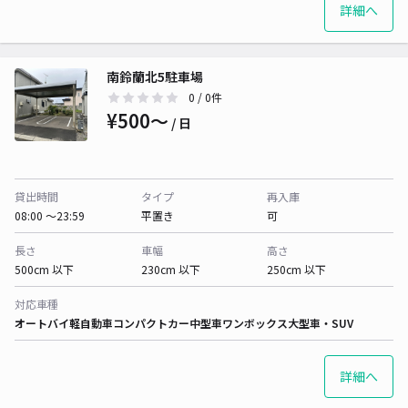
詳細へ
南鈴蘭北5駐車場
0
/ 0件
¥500〜
/ 日
貸出時間
タイプ
再入庫
08:00 〜23:59
平置き
可
長さ
車幅
高さ
500cm 以下
230cm 以下
250cm 以下
対応車種
オートバイ
軽自動車
コンパクトカー
中型車
ワンボックス
大型車・SUV
詳細へ