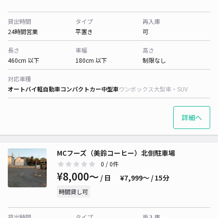
貸出時間
タイプ
再入庫
24時間営業
平置き
可
長さ
車幅
高さ
460cm 以下
180cm 以下
制限なし
対応車種
オートバイ
軽自動車
コンパクトカー
中型車
ワンボックス
大型車・SUV
詳細へ
MCフーズ（美鈴コーヒー）北側駐車場
0
/ 0件
¥8,000〜
/ 日
¥7,999〜 / 15分
時間貸し可
貸出時間
タイプ
再入庫