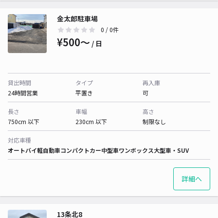
金太郎駐車場
0
/ 0件
¥500〜
/ 日
貸出時間
タイプ
再入庫
24時間営業
平置き
可
長さ
車幅
高さ
750cm 以下
230cm 以下
制限なし
対応車種
オートバイ
軽自動車
コンパクトカー
中型車
ワンボックス
大型車・SUV
詳細へ
13条北8