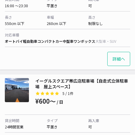
16:00 〜23:30
平置き
可
長さ
車幅
高さ
550cm 以下
260cm 以下
制限なし
対応車種
オートバイ
軽自動車
コンパクトカー
中型車
ワンボックス
大型車・SUV
詳細へ
イーグルスクエア帯広店駐車場【自走式立体駐車
場 屋上スペース】
5
/ 1件
¥600〜
/ 日
貸出時間
タイプ
再入庫
24時間営業
平置き
可