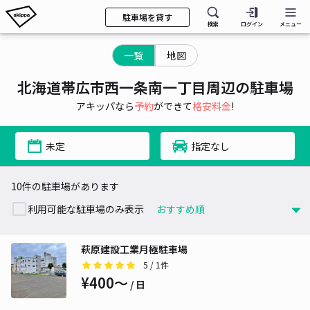
駐車場を貸す
検索
ログイン
メニュー
一覧
地図
北海道帯広市西一条南一丁目周辺の駐車場
アキッパなら
予約
ができて
格安料金
!
未定
指定なし
10件の駐車場があります
利用可能な駐車場のみ表示
萩原建設工業月極駐車場
5
/ 1件
¥400〜
/ 日