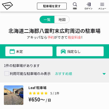
駐車場を貸す
検索
ログイン
メニュー
一覧
地図
北海道二海郡八雲町末広町周辺の駐車場
アキッパなら
予約
ができて
格安料金
!
未定
指定なし
1件の駐車場があります
利用可能な駐車場のみ表示
Leaf 駐車場
5
/ 1件
¥650〜
/ 日