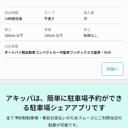
貸出時間
タイプ
再入庫
24時間営業
平置き
可
長さ
車幅
高さ
500cm 以下
190cm 以下
制限なし
対応車種
オートバイ
軽自動車
コンパクトカー
中型車
ワンボックス
大型車・SUV
詳細へ
アキッパは、簡単に駐車場予約ができ
る駐車場シェアアプリです
全て予約制駐車場・事前お支払いのためスムーズにご利用当日の
駐車が可能です。