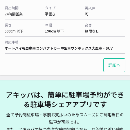
貸出時間
タイプ
再入庫
24時間営業
平置き
可
長さ
車幅
高さ
500cm 以下
190cm 以下
制限なし
対応車種
オートバイ
軽自動車
コンパクトカー
中型車
ワンボックス
大型車・SUV
詳細へ
アキッパは、簡単に駐車場予約ができ
る駐車場シェアアプリです
全て予約制駐車場・事前お支払いのためスムーズにご利用当日の
駐車が可能です。
また、アキッパの持つ豊富な駐車場拠点から、目的地に近い駐車