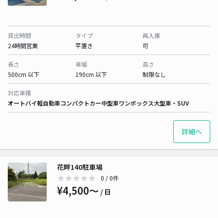
貸出時間
タイプ
再入庫
24時間営業
平置き
可
長さ
車幅
高さ
500cm 以下
190cm 以下
制限なし
対応車種
オートバイ
軽自動車
コンパクトカー
中型車
ワンボックス
大型車・SUV
詳細へ
花畔140駐車場
0
/ 0件
¥4,500〜
/ 日