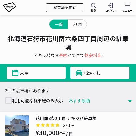
駐車場を貸す
検索
ログイン
メニュー
一覧
地図
北海道石狩市花川南六条四丁目周辺の駐車
場
アキッパなら
予約
ができて
格安料金
!
未定
指定なし
2件の駐車場があります
利用可能な駐車場のみ表示
花川南8条2丁目 アキッパ駐車場
5
/ 1件
¥30,000〜
/ 日