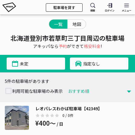
駐車場を貸す
検索
ログイン
メニュー
一覧
地図
北海道登別市若草町三丁目周辺の駐車場
アキッパなら
予約
ができて
格安料金
!
未定
指定なし
5件の駐車場があります
利用可能な駐車場のみ表示
レオパレスわかば駐車場【42349】
0
/ 0件
¥400〜
/ 日