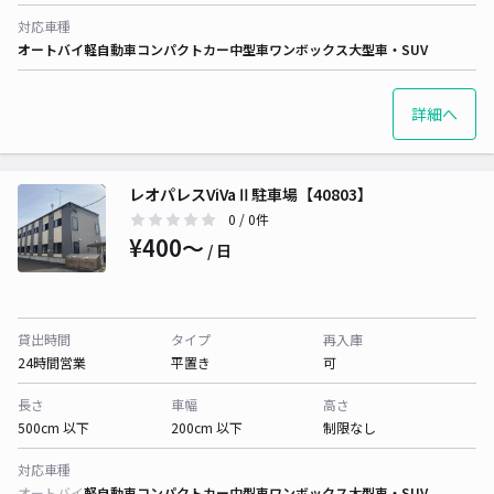
対応車種
オートバイ
軽自動車
コンパクトカー
中型車
ワンボックス
大型車・SUV
詳細へ
レオパレスViVaⅡ駐車場【40803】
0
/ 0件
¥400〜
/ 日
貸出時間
タイプ
再入庫
24時間営業
平置き
可
長さ
車幅
高さ
500cm 以下
200cm 以下
制限なし
対応車種
オートバイ
軽自動車
コンパクトカー
中型車
ワンボックス
大型車・SUV