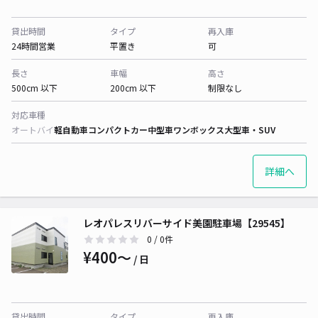
貸出時間
タイプ
再入庫
24時間営業
平置き
可
長さ
車幅
高さ
500cm 以下
200cm 以下
制限なし
対応車種
オートバイ
軽自動車
コンパクトカー
中型車
ワンボックス
大型車・SUV
詳細へ
レオパレスリバーサイド美園駐車場【29545】
0
/ 0件
¥400〜
/ 日
貸出時間
タイプ
再入庫