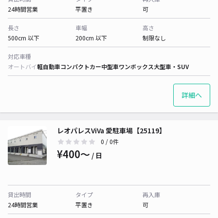
24時間営業
平置き
可
長さ
車幅
高さ
500cm 以下
200cm 以下
制限なし
対応車種
オートバイ
軽自動車
コンパクトカー
中型車
ワンボックス
大型車・SUV
詳細へ
レオパレスViVa 愛駐車場【25119】
0
/ 0件
¥400〜
/ 日
貸出時間
タイプ
再入庫
24時間営業
平置き
可