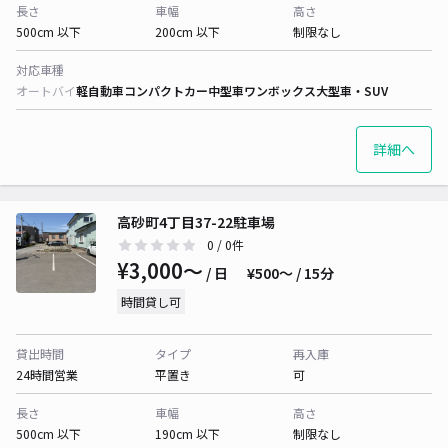
長さ
車幅
高さ
500cm 以下
200cm 以下
制限なし
対応車種
オートバイ
軽自動車
コンパクトカー
中型車
ワンボックス
大型車・SUV
詳細へ
高砂町4丁目37-22駐車場
0
/ 0件
¥3,000〜
/ 日
¥500〜 / 15分
時間貸し可
貸出時間
タイプ
再入庫
24時間営業
平置き
可
長さ
車幅
高さ
500cm 以下
190cm 以下
制限なし