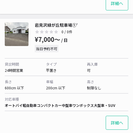
詳細へ
岩見沢緑が丘駐車場①′
0
/ 0件
¥7,000〜
/ 日
当日予約不可
貸出時間
タイプ
再入庫
24時間営業
平置き
可
長さ
車幅
高さ
600cm 以下
200cm 以下
制限なし
対応車種
オートバイ
軽自動車
コンパクトカー
中型車
ワンボックス
大型車・SUV
詳細へ