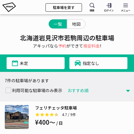
駐車場を貸す
検索
ログイン
メニュー
一覧
地図
北海道岩見沢市若駒周辺の駐車場
アキッパなら
予約
ができて
格安料金
!
未定
指定なし
7件の駐車場があります
利用可能な駐車場のみ表示
フェリチェッタ駐車場
4.7
/ 9件
¥400〜
/ 日