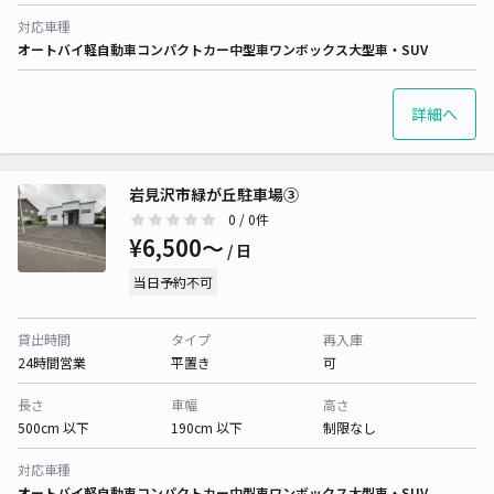
対応車種
オートバイ
軽自動車
コンパクトカー
中型車
ワンボックス
大型車・SUV
詳細へ
岩見沢市緑が丘駐車場③
0
/ 0件
¥6,500〜
/ 日
当日予約不可
貸出時間
タイプ
再入庫
24時間営業
平置き
可
長さ
車幅
高さ
500cm 以下
190cm 以下
制限なし
対応車種
オートバイ
軽自動車
コンパクトカー
中型車
ワンボックス
大型車・SUV