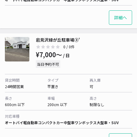
詳細へ
岩見沢緑が丘駐車場③'
0
/ 0件
¥7,000〜
/ 日
当日予約不可
貸出時間
タイプ
再入庫
24時間営業
平置き
可
長さ
車幅
高さ
600cm 以下
200cm 以下
制限なし
対応車種
オートバイ
軽自動車
コンパクトカー
中型車
ワンボックス
大型車・SUV