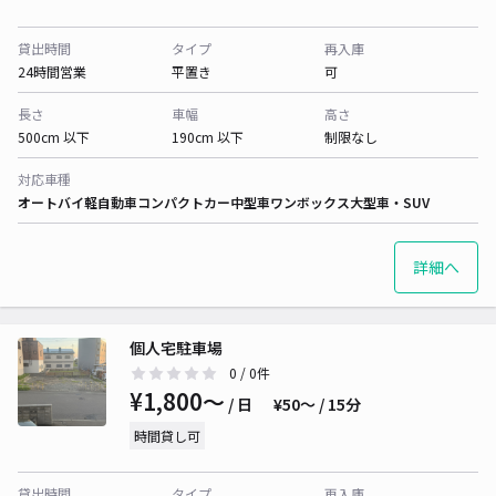
貸出時間
タイプ
再入庫
24時間営業
平置き
可
長さ
車幅
高さ
500cm 以下
190cm 以下
制限なし
対応車種
オートバイ
軽自動車
コンパクトカー
中型車
ワンボックス
大型車・SUV
詳細へ
個人宅駐車場
0
/ 0件
¥1,800〜
/ 日
¥50〜 / 15分
時間貸し可
貸出時間
タイプ
再入庫