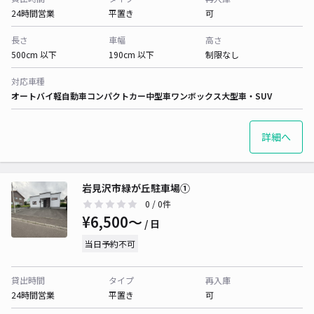
24時間営業
平置き
可
長さ
車幅
高さ
500cm 以下
190cm 以下
制限なし
対応車種
オートバイ
軽自動車
コンパクトカー
中型車
ワンボックス
大型車・SUV
詳細へ
岩見沢市緑が丘駐車場①
0
/ 0件
¥6,500〜
/ 日
当日予約不可
貸出時間
タイプ
再入庫
24時間営業
平置き
可