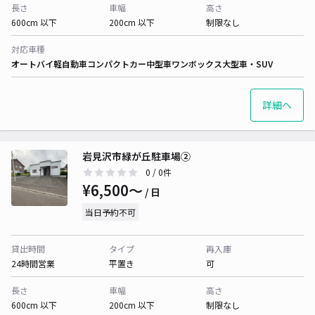
長さ
車幅
高さ
600cm 以下
200cm 以下
制限なし
対応車種
オートバイ
軽自動車
コンパクトカー
中型車
ワンボックス
大型車・SUV
詳細へ
岩見沢市緑が丘駐車場②
0
/ 0件
¥6,500〜
/ 日
当日予約不可
貸出時間
タイプ
再入庫
24時間営業
平置き
可
長さ
車幅
高さ
600cm 以下
200cm 以下
制限なし