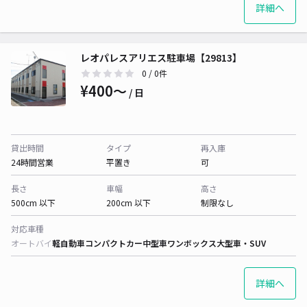
詳細へ
レオパレスアリエス駐車場【29813】
0
/ 0件
¥400〜
/ 日
貸出時間
タイプ
再入庫
24時間営業
平置き
可
長さ
車幅
高さ
500cm 以下
200cm 以下
制限なし
対応車種
オートバイ
軽自動車
コンパクトカー
中型車
ワンボックス
大型車・SUV
詳細へ