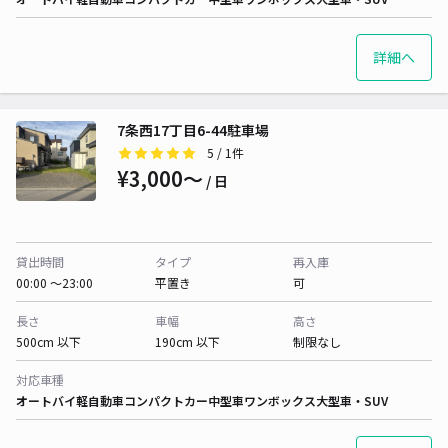
詳細へ
7条西17丁目6-44駐車場
5
/ 1件
¥3,000〜
/ 日
貸出時間
タイプ
再入庫
00:00 〜23:00
平置き
可
長さ
車幅
高さ
500cm 以下
190cm 以下
制限なし
対応車種
オートバイ
軽自動車
コンパクトカー
中型車
ワンボックス
大型車・SUV