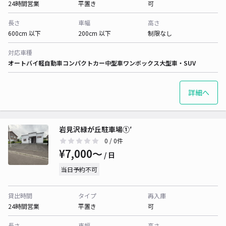
24時間営業
平置き
可
長さ
車幅
高さ
600cm 以下
200cm 以下
制限なし
対応車種
オートバイ
軽自動車
コンパクトカー
中型車
ワンボックス
大型車・SUV
詳細へ
岩見沢緑が丘駐車場①′
0
/ 0件
¥7,000〜
/ 日
当日予約不可
貸出時間
タイプ
再入庫
24時間営業
平置き
可
長さ
車幅
高さ