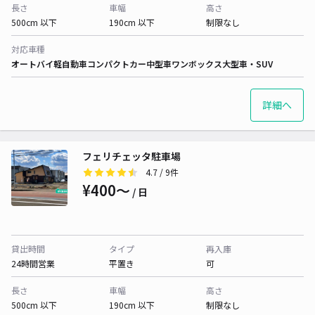
長さ
車幅
高さ
500cm 以下
190cm 以下
制限なし
対応車種
オートバイ
軽自動車
コンパクトカー
中型車
ワンボックス
大型車・SUV
詳細へ
フェリチェッタ駐車場
4.7
/ 9件
¥400〜
/ 日
貸出時間
タイプ
再入庫
24時間営業
平置き
可
長さ
車幅
高さ
500cm 以下
190cm 以下
制限なし