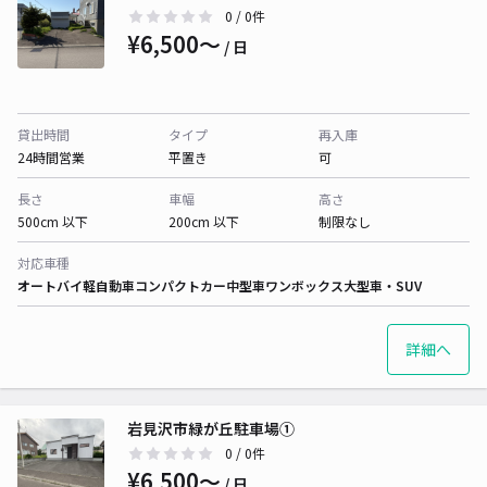
0
/ 0件
¥6,500〜
/ 日
貸出時間
タイプ
再入庫
24時間営業
平置き
可
長さ
車幅
高さ
500cm 以下
200cm 以下
制限なし
対応車種
オートバイ
軽自動車
コンパクトカー
中型車
ワンボックス
大型車・SUV
詳細へ
岩見沢市緑が丘駐車場①
0
/ 0件
¥6,500〜
/ 日