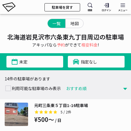
駐車場を貸す
検索
ログイン
メニュー
一覧
地図
北海道岩見沢市六条東九丁目周辺の駐車場
アキッパなら
予約
ができて
格安料金
!
未定
指定なし
14件の駐車場があります
利用可能な駐車場のみ表示
元町三条東５丁目1-16駐車場
5
/ 2件
¥500〜
/ 日