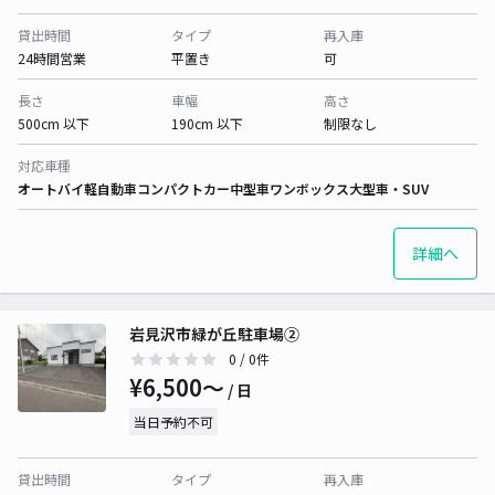
貸出時間
タイプ
再入庫
24時間営業
平置き
可
長さ
車幅
高さ
500cm 以下
190cm 以下
制限なし
対応車種
オートバイ
軽自動車
コンパクトカー
中型車
ワンボックス
大型車・SUV
詳細へ
岩見沢市緑が丘駐車場②
0
/ 0件
¥6,500〜
/ 日
当日予約不可
貸出時間
タイプ
再入庫