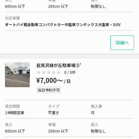
600cm 以下
200cm 以下
制限なし
対応車種
オートバイ
軽自動車
コンパクトカー
中型車
ワンボックス
大型車・SUV
詳細へ
岩見沢緑が丘駐車場③'
0
/ 0件
¥7,000〜
/ 日
当日予約不可
貸出時間
タイプ
再入庫
24時間営業
平置き
可
長さ
車幅
高さ
600cm 以下
200cm 以下
制限なし