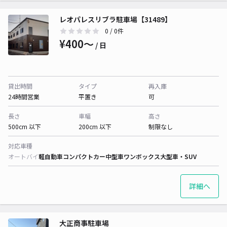
レオパレスリブラ駐車場【31489】
0
/ 0件
¥400〜
/ 日
貸出時間
タイプ
再入庫
24時間営業
平置き
可
長さ
車幅
高さ
500cm 以下
200cm 以下
制限なし
対応車種
オートバイ
軽自動車
コンパクトカー
中型車
ワンボックス
大型車・SUV
詳細へ
大正商事駐車場