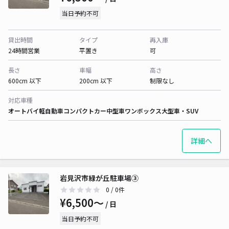
当日予約不可
貸出時間
タイプ
再入庫
24時間営業
平置き
可
長さ
車幅
高さ
600cm 以下
200cm 以下
制限なし
対応車種
オートバイ
軽自動車
コンパクトカー
中型車
ワンボックス
大型車・SUV
詳細へ
岩見沢市緑が丘駐車場③
0
/ 0件
¥6,500〜
/ 日
当日予約不可