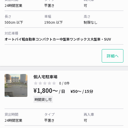
24時間営業
平置き
可
長さ
車幅
高さ
500cm 以下
190cm 以下
制限なし
対応車種
オートバイ
軽自動車
コンパクトカー
中型車
ワンボックス
大型車・SUV
詳細へ
個人宅駐車場
0
/ 0件
¥1,800〜
/ 日
¥50〜 / 15分
時間貸し可
貸出時間
タイプ
再入庫
24時間営業
平置き
可