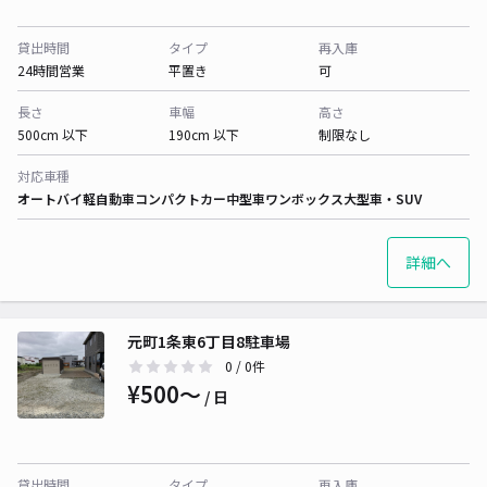
貸出時間
タイプ
再入庫
24時間営業
平置き
可
長さ
車幅
高さ
500cm 以下
190cm 以下
制限なし
対応車種
オートバイ
軽自動車
コンパクトカー
中型車
ワンボックス
大型車・SUV
詳細へ
元町1条東6丁目8駐車場
0
/ 0件
¥500〜
/ 日
貸出時間
タイプ
再入庫