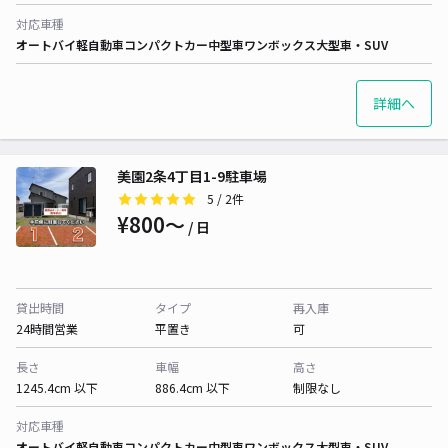
対応車種
オートバイ
軽自動車
コンパクトカー
中型車
ワンボックス
大型車・SUV
詳細へ
美園2条4丁目1-9駐車場
5
/ 2件
¥800〜
/ 日
貸出時間
タイプ
再入庫
24時間営業
平置き
可
長さ
車幅
高さ
1245.4cm 以下
886.4cm 以下
制限なし
対応車種
オートバイ
軽自動車
コンパクトカー
中型車
ワンボックス
大型車・SUV