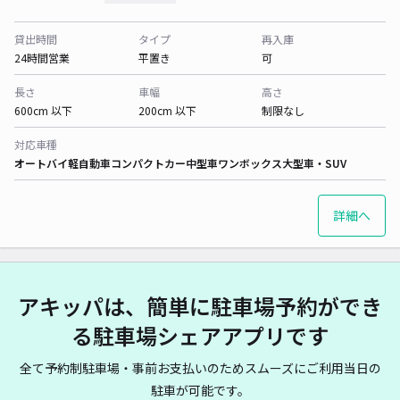
貸出時間
タイプ
再入庫
24時間営業
平置き
可
長さ
車幅
高さ
600cm 以下
200cm 以下
制限なし
対応車種
オートバイ
軽自動車
コンパクトカー
中型車
ワンボックス
大型車・SUV
詳細へ
アキッパは、簡単に駐車場予約ができ
る駐車場シェアアプリです
全て予約制駐車場・事前お支払いのためスムーズにご利用当日の
駐車が可能です。