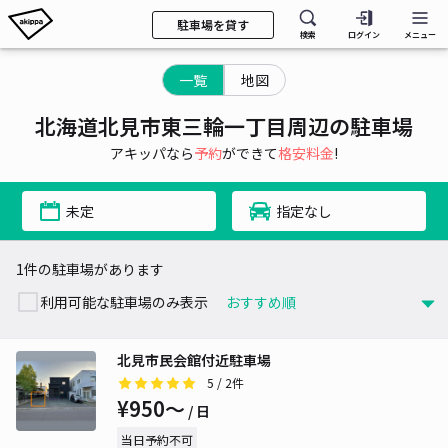
駐車場を貸す
検索
ログイン
メニュー
一覧
地図
北海道北見市東三輪一丁目周辺の駐車場
アキッパなら
予約
ができて
格安料金
!
未定
指定なし
1件の駐車場があります
利用可能な駐車場のみ表示
北見市民会館付近駐車場
5
/ 2件
¥950〜
/ 日
当日予約不可