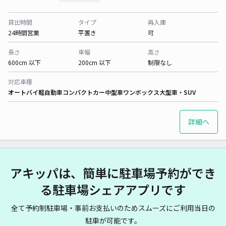
貸出時間
タイプ
再入庫
24時間営業
平置き
可
長さ
車幅
高さ
600cm 以下
200cm 以下
制限なし
対応車種
オートバイ
軽自動車
コンパクトカー
中型車
ワンボックス
大型車・SUV
詳細へ
アキッパは、簡単に駐車場予約ができ
る駐車場シェアアプリです
全て予約制駐車場・事前お支払いのためスムーズにご利用当日の
駐車が可能です。