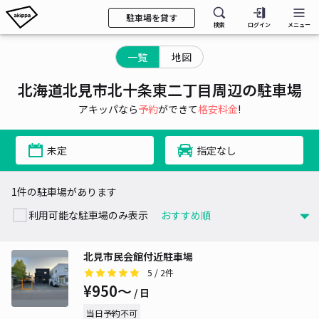
駐車場を貸す
検索
ログイン
メニュー
一覧
地図
北海道北見市北十条東二丁目周辺の駐車場
アキッパなら
予約
ができて
格安料金
!
未定
指定なし
1件の駐車場があります
利用可能な駐車場のみ表示
北見市民会館付近駐車場
5
/ 2件
¥950〜
/ 日
当日予約不可