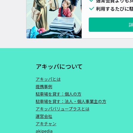
通常会員よりも3
利用するたびに駐
アキッパについて
アキッパとは
提携事例
駐車場を貸す：個人の方
駐車場を貸す：法人・個人事業主の方
アキッパバリュープラスとは
運営会社
アキチャン
akipedia