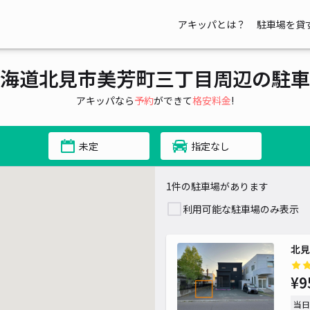
アキッパとは？
駐車場を貸
海道北見市美芳町三丁目周辺の駐車
アキッパなら
予約
ができて
格安料金
!
未定
指定なし
1件の駐車場があります
利用可能な駐車場のみ表示
北見
¥9
当日