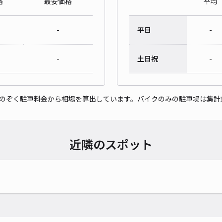
格
最安価格
平均
-
平日
-
-
土日祝
-
をのぞく駐車料金から相場を算出しています。バイクのみの駐車場は集計
近隣のスポット