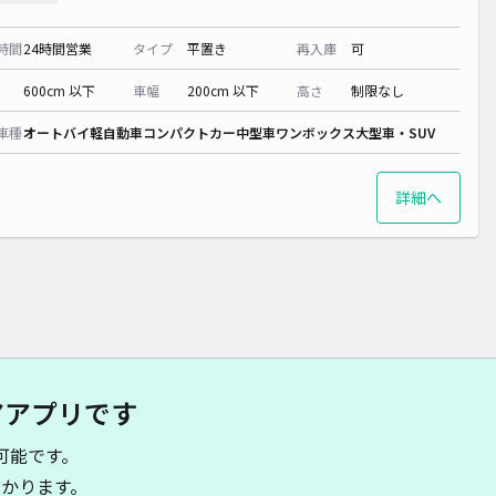
時間
24時間営業
タイプ
平置き
再入庫
可
600cm 以下
車幅
200cm 以下
高さ
制限なし
車種
オートバイ
軽自動車
コンパクトカー
中型車
ワンボックス
大型車・SUV
詳細へ
アアプリです
可能です。
かります。