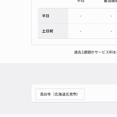
平均
最高価
平日
-
-
土日祝
-
-
過去1週間のサービス料
高台寺（北海道北見市）