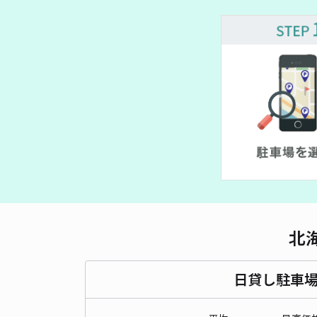
北
日貸し駐車