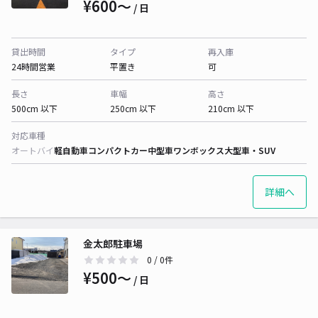
¥600〜
/ 日
貸出時間
タイプ
再入庫
24時間営業
平置き
可
長さ
車幅
高さ
500cm 以下
250cm 以下
210cm 以下
対応車種
オートバイ
軽自動車
コンパクトカー
中型車
ワンボックス
大型車・SUV
詳細へ
金太郎駐車場
0
/ 0件
¥500〜
/ 日