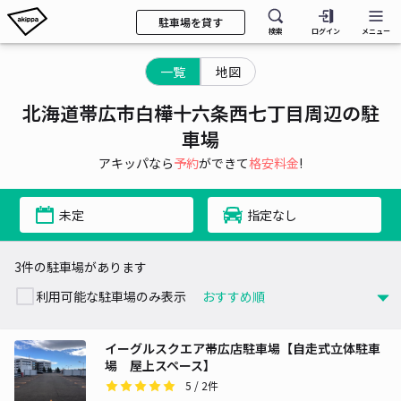
駐車場を貸す
検索
ログイン
メニュー
一覧
地図
北海道帯広市白樺十六条西七丁目周辺の駐
車場
アキッパなら
予約
ができて
格安料金
!
未定
指定なし
3件の駐車場があります
利用可能な駐車場のみ表示
イーグルスクエア帯広店駐車場【自走式立体駐車
場 屋上スペース】
5
/ 2件