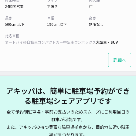
24時間営業
平置き
可
長さ
車幅
高さ
500cm 以下
190cm 以下
制限なし
対応車種
オートバイ
軽自動車
コンパクトカー
中型車
ワンボックス
大型車・SUV
詳細へ
アキッパは、簡単に駐車場予約ができ
る駐車場シェアアプリです
全て予約制駐車場・事前お支払いのためスムーズにご利用当日の
駐車が可能です。
また、アキッパの持つ豊富な駐車場拠点から、目的地に近い駐車
場が見つかります。