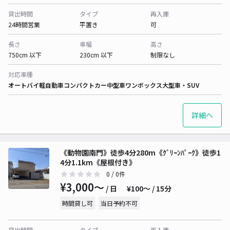
貸出時間
タイプ
再入庫
24時間営業
平置き
可
長さ
車幅
高さ
750cm 以下
230cm 以下
制限なし
対応車種
オートバイ
軽自動車
コンパクトカー
中型車
ワンボックス
大型車・SUV
詳細へ
《動物園南門》徒歩4分280m《ｸﾞﾘｰﾝﾊﾟｰｸ》徒歩1
4分1.1km《屋根付き》
0
/ 0件
¥3,000〜
/ 日
¥100〜 / 15分
時間貸し可
当日予約不可
貸出時間
タイプ
再入庫