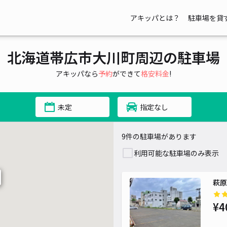
アキッパとは？
駐車場を貸
北海道帯広市大川町周辺の駐車場
アキッパなら
予約
ができて
格安料金
!
未定
指定なし
9件の駐車場があります
利用可能な駐車場のみ表示
萩原
¥4