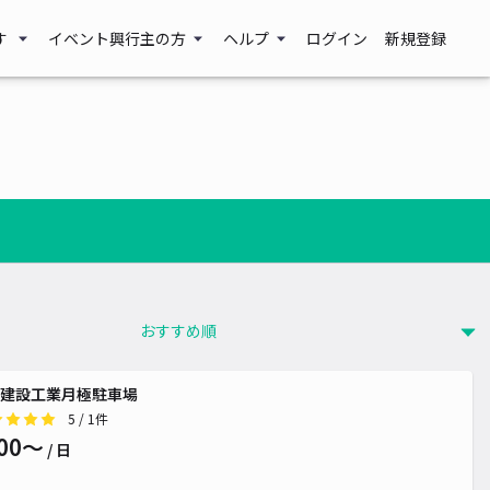
す
イベント興行主の方
ヘルプ
ログイン
新規登録
建設工業月極駐車場
5
/ 1件
00〜
/ 日