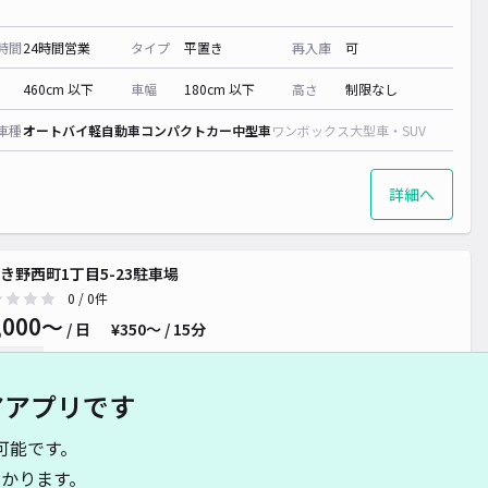
時間
24時間営業
タイプ
平置き
再入庫
可
460cm 以下
車幅
180cm 以下
高さ
制限なし
車種
オートバイ
軽自動車
コンパクトカー
中型車
ワンボックス
大型車・SUV
詳細へ
き野西町1丁目5-23駐車場
0
/ 0件
,000〜
/ 日
¥350〜 / 15分
貸し可
アアプリです
時間
18:00 〜22:00
タイプ
平置き
再入庫
可
可能です。
480cm 以下
車幅
180cm 以下
高さ
制限なし
かります。