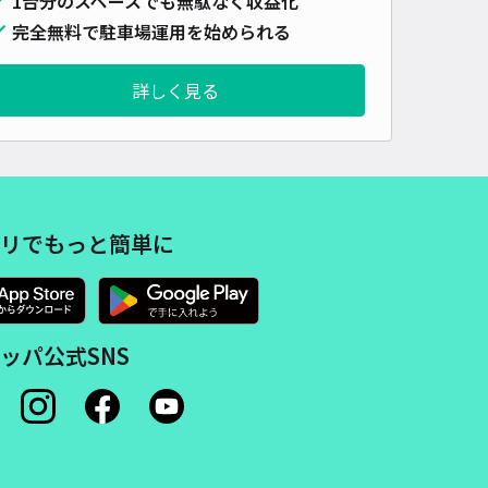
1台分のスペースでも無駄なく収益化
車種
オートバイ
軽自動車
コンパクトカー
中型車
ワンボックス
大型車・SUV
完全無料で駐車場運用を始められる
詳しく見る
詳細へ
h lily
0
/ 0件
00〜
/ 日
¥50〜 / 15分
リでもっと簡単に
貸し可
時間
09:00 〜23:59
タイプ
平置き
再入庫
可
ッパ公式SNS
500cm 以下
車幅
190cm 以下
高さ
制限なし
車種
オートバイ
軽自動車
コンパクトカー
中型車
ワンボックス
大型車・SUV
詳細へ