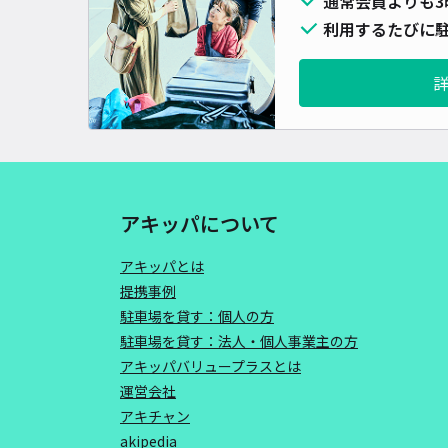
通常会員よりも3
利用するたびに駐
アキッパについて
アキッパとは
提携事例
駐車場を貸す：個人の方
駐車場を貸す：法人・個人事業主の方
アキッパバリュープラスとは
運営会社
アキチャン
akipedia