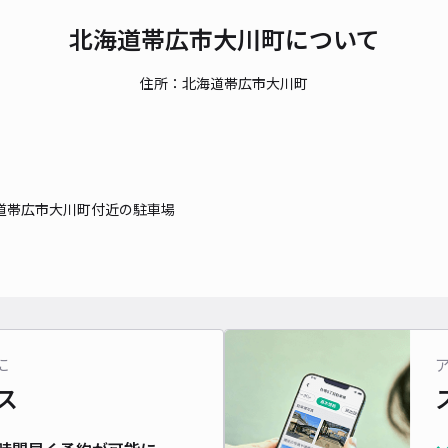
北海道帯広市大川町について
貸出
住所：北海道帯広市大川町
長さ
対応
道帯広市大川町付近の駐車場
ダイ
¥4
に
ス
貸出
長さ