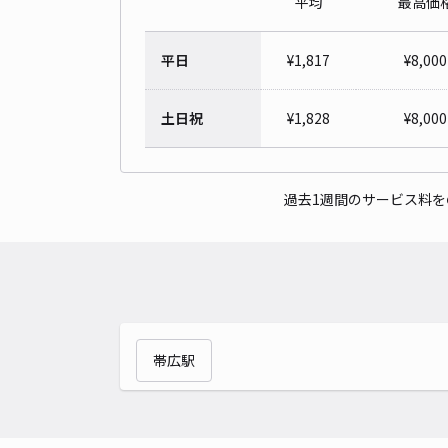
平均
最高価
平日
¥
1,817
¥
8,000
土日祝
¥
1,828
¥
8,000
過去1週間のサービス料
帯広駅