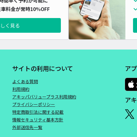
時間早く予約が可能に
対応
車料金が常時10%OFF
詳しく見る
Sout
¥5
サイトの利用について
アプ
時間
よくある質問
貸出
利用規約
アキッパバリュープラス利用規約
アキ
長さ
プライバシーポリシー
対応
特定商取引法に関する記載
情報セキュリティ基本方針
外部送信先一覧