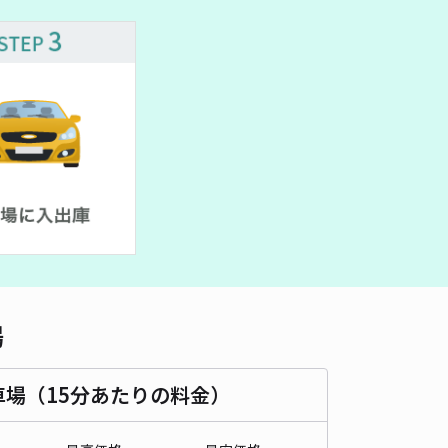
車種
オートバイ
軽自動車
コンパクトカー
中型車
ワンボックス
大型車・SUV
詳細へ
Cフーズ（美鈴コーヒー）北側駐車場
0
/ 0件
,000〜
/ 日
¥7,999〜 / 15分
貸し可
時間
16:00 〜23:30
タイプ
平置き
再入庫
可
550cm 以下
車幅
260cm 以下
高さ
制限なし
場
車種
オートバイ
軽自動車
コンパクトカー
中型車
ワンボックス
大型車・SUV
車場（15分あたりの料金）
詳細へ