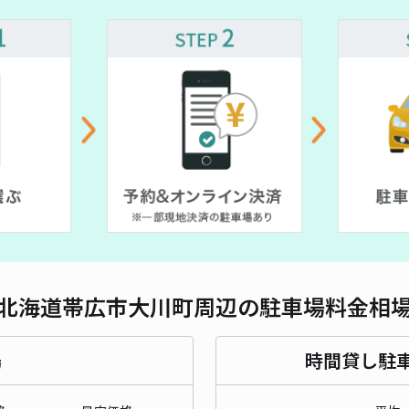
対応
M
¥8
時間
貸出
長さ
北海道帯広市大川町周辺の駐車場料金相
対応
場
時間貸し駐