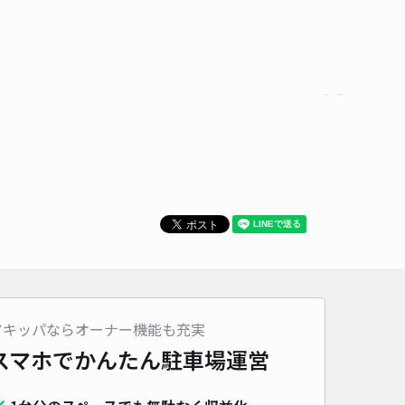
時間
24時間営業
タイプ
平置き
再入庫
可
500cm 以下
車幅
200cm 以下
高さ
制限なし
車種
オートバイ
軽自動車
コンパクトカー
中型車
ワンボックス
大型車・SUV
詳細へ
ナム帯広店 駐車場
0
/ 0件
00〜
/ 日
アキッパならオーナー機能も充実
スマホでかんたん
駐車場運営
時間
09:00 〜22:45
タイプ
平置き
再入庫
可
500cm 以下
車幅
220cm 以下
高さ
220cm 以下