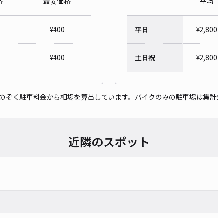
格
最安価格
平均
イー
¥
400
平日
¥
2,800
¥6
¥
400
土日祝
¥
2,800
貸出
をのぞく駐車料金から相場を算出しています。バイクのみの駐車場は集計
長さ
対応
近隣のスポット
レオ
¥4