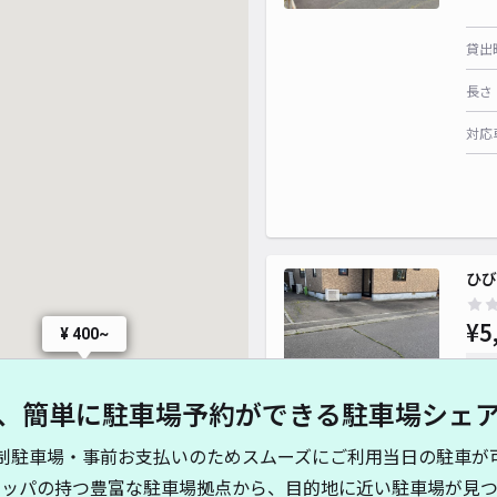
貸出
長さ
対応
ひび
¥5
¥ 400~
時間
、簡単に駐車場予約ができる駐車場シェ
貸出
制駐車場・事前お支払いのためスムーズにご利用当日の駐車が
長さ
キッパの持つ豊富な駐車場拠点から、目的地に近い駐車場が見つ