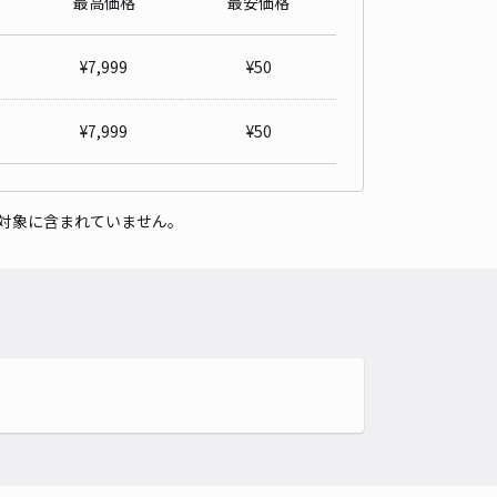
最高価格
最安価格
グルスクエア帯広店駐車場【自走式立体駐車場 屋上スペース】
5
/ 2件
¥
7,999
¥
50
00〜
/ 日
¥
7,999
¥
50
時間
24時間営業
タイプ
平置き
再入庫
可
対象に含まれていません。
500cm 以下
車幅
250cm 以下
高さ
210cm 以下
車種
オートバイ
軽自動車
コンパクトカー
中型車
ワンボックス
大型車・SUV
詳細へ
パレスノース ウィステリア駐車場【38430】
0
/ 0件
00〜
/ 日