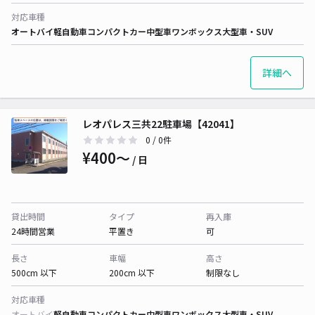
対応車種
オートバイ
軽自動車
コンパクトカー
中型車
ワンボックス
大型車・SUV
詳細へ
レオパレス三共22駐車場【42041】
0
/ 0件
¥400〜
/ 日
貸出時間
タイプ
再入庫
24時間営業
平置き
可
長さ
車幅
高さ
500cm 以下
200cm 以下
制限なし
対応車種
オートバイ
軽自動車
コンパクトカー
中型車
ワンボックス
大型車・SUV