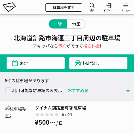
駐車場を貸す
検索
ログイン
メニュー
一覧
地図
北海道釧路市海運三丁目周辺の駐車場
アキッパなら
予約
ができて
格安料金
!
未定
指定なし
6件の駐車場があります
利用可能な駐車場のみ表示
ダイナム釧路宝町店 駐車場
0
/ 0件
¥500〜
/ 日