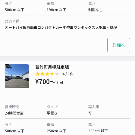
長さ
車幅
高さ
500cm 以下
190cm 以下
制限なし
対応車種
オートバイ
軽自動車
コンパクトカー
中型車
ワンボックス
大型車・SUV
詳細へ
若竹町月極駐車場
4
/ 1件
¥700〜
/ 日
貸出時間
タイプ
再入庫
24時間営業
平置き
可
長さ
車幅
高さ
500cm 以下
250cm 以下
300cm 以下