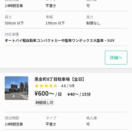
24時間営業
平置き
可
長さ
車幅
高さ
500cm 以下
190cm 以下
制限なし
対応車種
オートバイ
軽自動車
コンパクトカー
中型車
ワンボックス
大型車・SUV
詳細へ
黒金町8丁目駐車場【全日】
4.8
/ 5件
¥600〜
/ 日
¥40〜 / 15分
時間貸し可
貸出時間
タイプ
再入庫
24時間営業
平置き
可