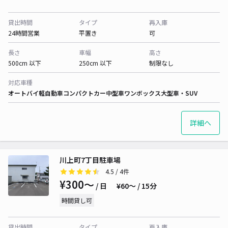
貸出時間
タイプ
再入庫
24時間営業
平置き
可
長さ
車幅
高さ
500cm 以下
250cm 以下
制限なし
対応車種
オートバイ
軽自動車
コンパクトカー
中型車
ワンボックス
大型車・SUV
詳細へ
川上町7丁目駐車場
4.5
/ 4件
¥300〜
/ 日
¥60〜 / 15分
時間貸し可
貸出時間
タイプ
再入庫