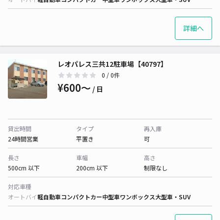
詳細へ
レオパレス三共12駐車場【40797】
0
/ 0件
¥600〜
/ 日
貸出時間
タイプ
再入庫
24時間営業
平置き
可
長さ
車幅
高さ
500cm 以下
200cm 以下
制限なし
対応車種
オートバイ
軽自動車
コンパクトカー
中型車
ワンボックス
大型車・SUV