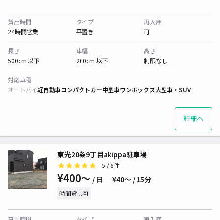
貸出時間
タイプ
再入庫
24時間営業
平置き
可
長さ
車幅
高さ
500cm 以下
200cm 以下
制限なし
対応車種
オートバイ
軽自動車
コンパクトカー
中型車
ワンボックス
大型車・SUV
詳細へ
東光20条9丁目akippa駐車場
5
/ 6件
¥400〜
/ 日
¥40〜 / 15分
時間貸し可
貸出時間
タイプ
再入庫