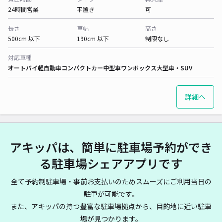
24時間営業
平置き
可
長さ
車幅
高さ
500cm 以下
190cm 以下
制限なし
対応車種
オートバイ
軽自動車
コンパクトカー
中型車
ワンボックス
大型車・SUV
詳細へ
アキッパは、簡単に駐車場予約ができ
る駐車場シェアアプリです
全て予約制駐車場・事前お支払いのためスムーズにご利用当日の
駐車が可能です。
また、アキッパの持つ豊富な駐車場拠点から、目的地に近い駐車
場が見つかります。