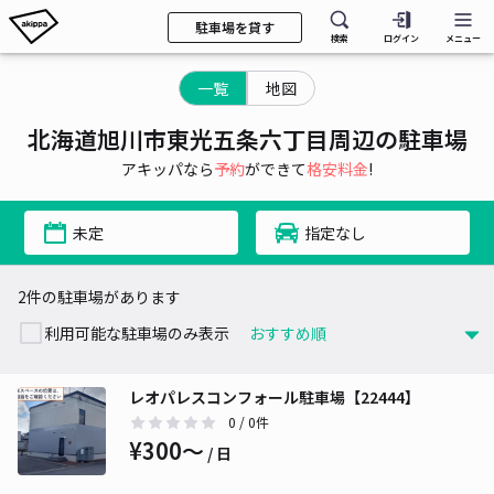
駐車場を貸す
検索
ログイン
メニュー
一覧
地図
北海道旭川市東光五条六丁目周辺の駐車場
アキッパなら
予約
ができて
格安料金
!
未定
指定なし
2件の駐車場があります
利用可能な駐車場のみ表示
レオパレスコンフォール駐車場【22444】
0
/ 0件
¥300〜
/ 日