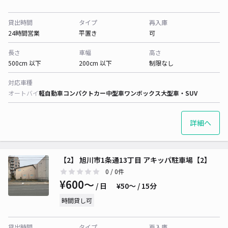
貸出時間
タイプ
再入庫
24時間営業
平置き
可
長さ
車幅
高さ
500cm 以下
200cm 以下
制限なし
対応車種
オートバイ
軽自動車
コンパクトカー
中型車
ワンボックス
大型車・SUV
詳細へ
【2】 旭川市1条通13丁目 アキッパ駐車場【2】
0
/ 0件
¥600〜
/ 日
¥50〜 / 15分
時間貸し可
貸出時間
タイプ
再入庫