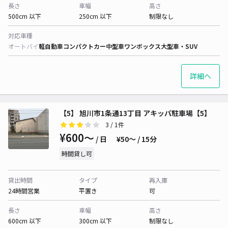
長さ
車幅
高さ
500cm 以下
250cm 以下
制限なし
対応車種
オートバイ
軽自動車
コンパクトカー
中型車
ワンボックス
大型車・SUV
詳細へ
【5】 旭川市1条通13丁目 アキッパ駐車場【5】
3
/ 1件
¥600〜
/ 日
¥50〜 / 15分
時間貸し可
貸出時間
タイプ
再入庫
24時間営業
平置き
可
長さ
車幅
高さ
600cm 以下
300cm 以下
制限なし