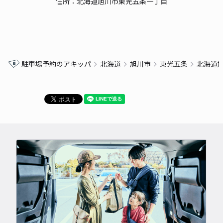
住所：北海道旭川市東光五条一丁目
駐車場予約のアキッパ
北海道
旭川市
東光五条
北海道