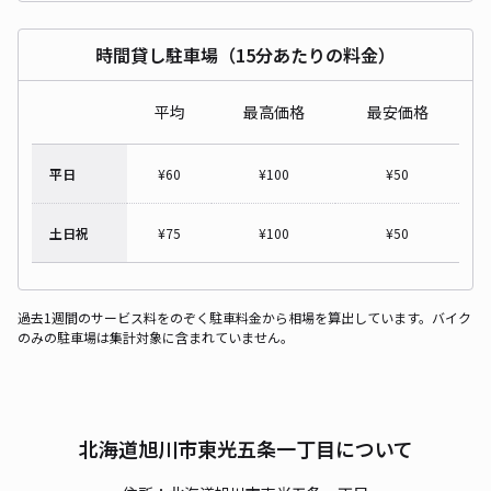
時間貸し駐車場（15分あたりの料金）
平均
最高価格
最安価格
平日
¥
60
¥
100
¥
50
土日祝
¥
75
¥
100
¥
50
過去1週間のサービス料をのぞく駐車料金から相場を算出しています。バイク
のみの駐車場は集計対象に含まれていません。
北海道旭川市東光五条一丁目について