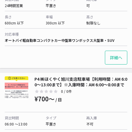
24時間営業
平置き
可
長さ
車幅
高さ
600cm 以下
300cm 以下
制限なし
対応車種
オートバイ
軽自動車
コンパクトカー
中型車
ワンボックス
大型車・SUV
詳細へ
P4 ㈱ほくやく旭川支店駐車場【利用時間：AM 6:0
0〜13:00まで】※入庫時間：AM 6:00〜8:00まで
0
/ 0件
¥700〜
/ 日
貸出時間
タイプ
再入庫
06:00 〜13:00
平置き
不可