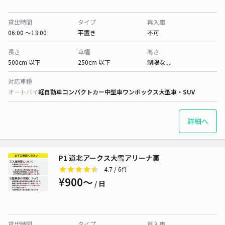
貸出時間
タイプ
再入庫
06:00 〜13:00
平置き
不可
長さ
車幅
高さ
500cm 以下
250cm 以下
制限なし
対応車種
オートバイ
軽自動車
コンパクトカー
中型車
ワンボックス
大型車・SUV
詳細へ
P1 道北アークス大雪アリーナ裏
4.7
/ 6件
¥900〜
/ 日
貸出時間
タイプ
再入庫