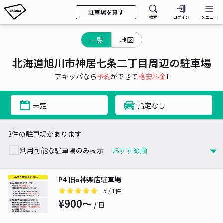
駐車場を貸す
検索
ログイン
メニュー
一覧
地図
北海道旭川市神居七条二丁目周辺の駐車場
アキッパなら
予約
ができて
格安料金
!
未定
指定なし
3件の駐車場があります
利用可能な駐車場のみ表示
P4 旧α神楽店駐車場
5
/ 1件
¥900〜
/ 日