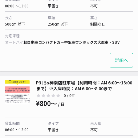
06:00 〜13:00
平置き
不可
長さ
車幅
高さ
500cm 以下
250cm 以下
制限なし
対応車種
オートバイ
軽自動車
コンパクトカー
中型車
ワンボックス
大型車・SUV
詳細へ
P3 旧α神楽店駐車場【利用時間：AM 6:00〜13:00
まで】※入庫時間：AM 6:00〜8:00まで
0
/ 0件
¥800〜
/ 日
貸出時間
タイプ
再入庫
06:00 〜13:00
平置き
不可