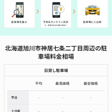
北海道旭川市神居七条二丁目周辺の駐
車場料金相場
日貸し駐車場
平均
最高価格
最安価格
平日
-
-
-
土日祝
-
-
-