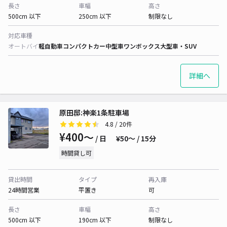
長さ
車幅
高さ
500cm 以下
250cm 以下
制限なし
対応車種
オートバイ
軽自動車
コンパクトカー
中型車
ワンボックス
大型車・SUV
詳細へ
原田邸:神楽1条駐車場
4.8
/ 20件
¥400〜
/ 日
¥50〜 / 15分
時間貸し可
貸出時間
タイプ
再入庫
24時間営業
平置き
可
長さ
車幅
高さ
500cm 以下
190cm 以下
制限なし