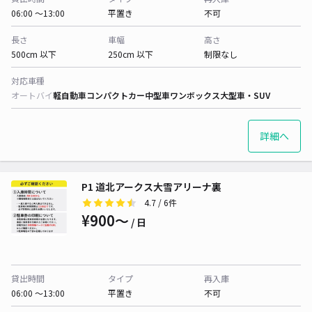
06:00 〜13:00
平置き
不可
長さ
車幅
高さ
500cm 以下
250cm 以下
制限なし
対応車種
オートバイ
軽自動車
コンパクトカー
中型車
ワンボックス
大型車・SUV
詳細へ
P1 道北アークス大雪アリーナ裏
4.7
/ 6件
¥900〜
/ 日
貸出時間
タイプ
再入庫
06:00 〜13:00
平置き
不可