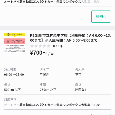
オートバイ
軽自動車
コンパクトカー
中型車
ワンボックス
大型車・SUV
詳細へ
P2 旭川市立神楽中学校【利用時間：AM 6:00〜13:
00まで】※入庫時間：AM 6:00〜8:00まで
0
/ 0件
¥700〜
/ 日
貸出時間
タイプ
再入庫
06:00 〜13:00
平置き
不可
長さ
車幅
高さ
500cm 以下
250cm 以下
制限なし
対応車種
オートバイ
軽自動車
コンパクトカー
中型車
ワンボックス
大型車・SUV