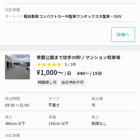
対応車種
オートバイ
軽自動車
コンパクトカー
中型車
ワンボックス
大型車・SUV
詳細へ
常磐公園まで徒歩30秒♪マンション駐車場
5
/ 2件
¥1,000〜
/ 日
¥40〜 / 15分
時間貸し可
当日予約不可
貸出時間
タイプ
再入庫
09:30 〜21:00
平置き
可
長さ
車幅
高さ
480cm 以下
190cm 以下
制限なし
対応車種