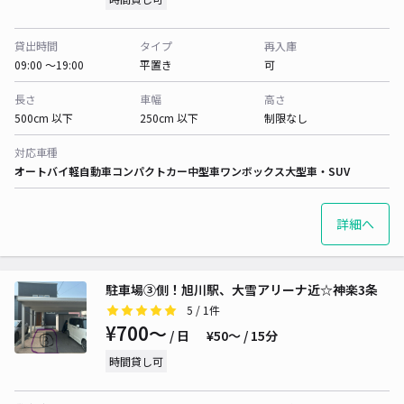
貸出時間
タイプ
再入庫
09:00 〜19:00
平置き
可
長さ
車幅
高さ
500cm 以下
250cm 以下
制限なし
対応車種
オートバイ
軽自動車
コンパクトカー
中型車
ワンボックス
大型車・SUV
詳細へ
駐車場③側！旭川駅、大雪アリーナ近☆神楽3条
5
/ 1件
¥700〜
/ 日
¥50〜 / 15分
時間貸し可