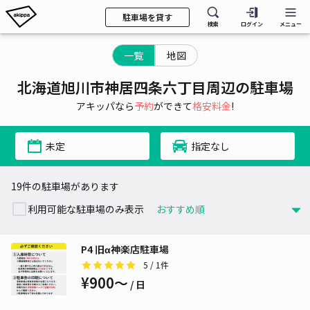
駐車場を貸す
検索
ログイン
メニュー
一覧
地図
北海道旭川市神居四条六丁目周辺の駐車場
アキッパなら
予約
ができて
格安料金
!
未定
指定なし
19件の駐車場があります
利用可能な駐車場のみ表示
P4 旧α神楽店駐車場
5
/ 1件
¥900〜
/ 日