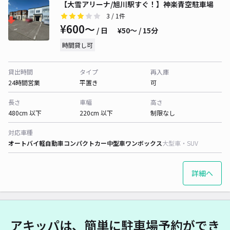
【大雪アリーナ/旭川駅すぐ！】神楽青空駐車場
3
/ 1件
¥600〜
/ 日
¥50〜 / 15分
時間貸し可
貸出時間
タイプ
再入庫
24時間営業
平置き
可
長さ
車幅
高さ
480cm 以下
220cm 以下
制限なし
対応車種
オートバイ
軽自動車
コンパクトカー
中型車
ワンボックス
大型車・SUV
詳細へ
アキッパは、簡単に駐車場予約ができ