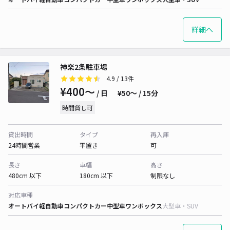
詳細へ
神楽2条駐車場
4.9
/ 13件
¥400〜
/ 日
¥50〜 / 15分
時間貸し可
貸出時間
タイプ
再入庫
24時間営業
平置き
可
長さ
車幅
高さ
480cm 以下
180cm 以下
制限なし
対応車種
オートバイ
軽自動車
コンパクトカー
中型車
ワンボックス
大型車・SUV