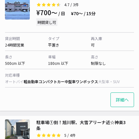
4.7
/ 3件
¥700〜
/ 日
¥70〜 / 15分
時間貸し可
貸出時間
タイプ
再入庫
24時間営業
平置き
可
長さ
車幅
高さ
500cm 以下
180cm 以下
制限なし
対応車種
オートバイ
軽自動車
コンパクトカー
中型車
ワンボックス
大型車・SUV
詳細へ
駐車場①側！旭川駅、大雪アリーナ近☆神楽3
条
5
/ 4件