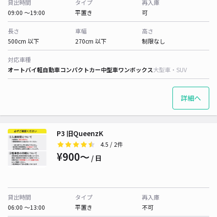
貸出時間
タイプ
再入庫
09:00 〜19:00
平置き
可
長さ
車幅
高さ
500cm 以下
270cm 以下
制限なし
対応車種
オートバイ
軽自動車
コンパクトカー
中型車
ワンボックス
大型車・SUV
詳細へ
P3 旧QueenzK
4.5
/ 2件
¥900〜
/ 日
貸出時間
タイプ
再入庫
06:00 〜13:00
平置き
不可