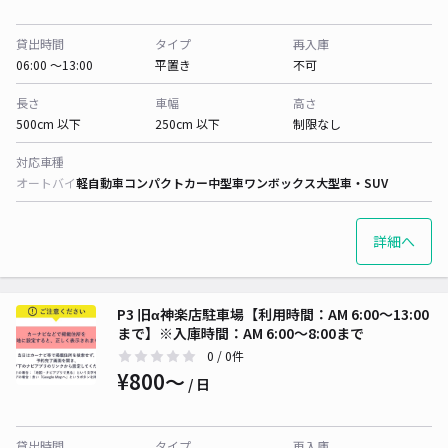
貸出時間
タイプ
再入庫
06:00 〜13:00
平置き
不可
長さ
車幅
高さ
500cm 以下
250cm 以下
制限なし
対応車種
オートバイ
軽自動車
コンパクトカー
中型車
ワンボックス
大型車・SUV
詳細へ
P3 旧α神楽店駐車場【利用時間：AM 6:00〜13:00
まで】※入庫時間：AM 6:00〜8:00まで
0
/ 0件
¥800〜
/ 日
貸出時間
タイプ
再入庫