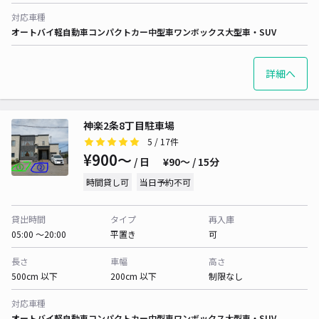
対応車種
オートバイ
軽自動車
コンパクトカー
中型車
ワンボックス
大型車・SUV
詳細へ
神楽2条8丁目駐車場
5
/ 17件
¥900〜
/ 日
¥90〜 / 15分
時間貸し可
当日予約不可
貸出時間
タイプ
再入庫
05:00 〜20:00
平置き
可
長さ
車幅
高さ
500cm 以下
200cm 以下
制限なし
対応車種
オートバイ
軽自動車
コンパクトカー
中型車
ワンボックス
大型車・SUV