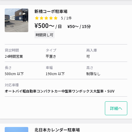
新橋コーポ駐車場
5
/ 1件
¥500〜
/ 日
¥50〜 / 15分
時間貸し可
貸出時間
タイプ
再入庫
24時間営業
平置き
可
長さ
車幅
高さ
500cm 以下
190cm 以下
制限なし
対応車種
オートバイ
軽自動車
コンパクトカー
中型車
ワンボックス
大型車・SUV
詳細へ
北日本カレンダー駐車場