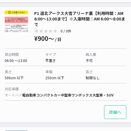
P1 道北アークス大雪アリーナ裏【利用時間：AM
6:00〜13:00まで】※入庫時間：AM 6:00〜8:00ま
で
0
/ 0件
¥900〜
/ 日
貸出時間
タイプ
再入庫
06:00 〜13:00
平置き
不可
長さ
車幅
高さ
500cm 以下
250cm 以下
制限なし
対応車種
オートバイ
軽自動車
コンパクトカー
中型車
ワンボックス
大型車・SUV
詳細へ