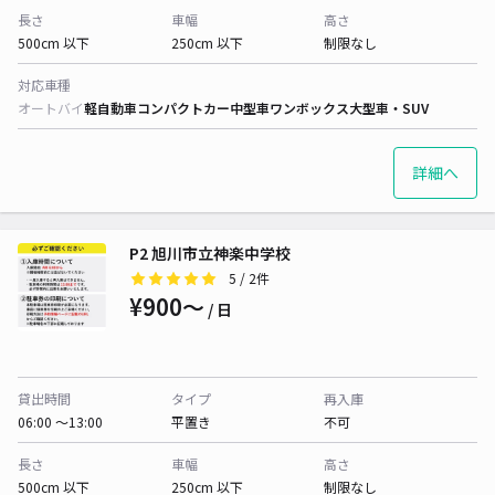
長さ
車幅
高さ
500cm 以下
250cm 以下
制限なし
対応車種
オートバイ
軽自動車
コンパクトカー
中型車
ワンボックス
大型車・SUV
詳細へ
P2 旭川市立神楽中学校
5
/ 2件
¥900〜
/ 日
貸出時間
タイプ
再入庫
06:00 〜13:00
平置き
不可
長さ
車幅
高さ
500cm 以下
250cm 以下
制限なし