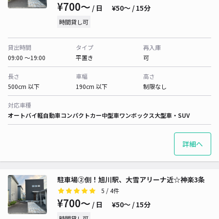
¥700〜
/ 日
¥50〜 / 15分
時間貸し可
貸出時間
タイプ
再入庫
09:00 〜19:00
平置き
可
長さ
車幅
高さ
500cm 以下
190cm 以下
制限なし
対応車種
オートバイ
軽自動車
コンパクトカー
中型車
ワンボックス
大型車・SUV
詳細へ
駐車場②側！旭川駅、大雪アリーナ近☆神楽3条
5
/ 4件
¥700〜
/ 日
¥50〜 / 15分
時間貸し可