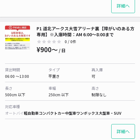
詳細へ
P1 道北アークス大雪アリーナ裏【障がいのある方
専用】※入庫時間：AM 6:00〜8:00まで
0
/ 0件
¥900〜
/ 日
貸出時間
タイプ
再入庫
06:00 〜13:00
平置き
可
長さ
車幅
高さ
500cm 以下
250cm 以下
制限なし
対応車種
オートバイ
軽自動車
コンパクトカー
中型車
ワンボックス
大型車・SUV
詳細へ