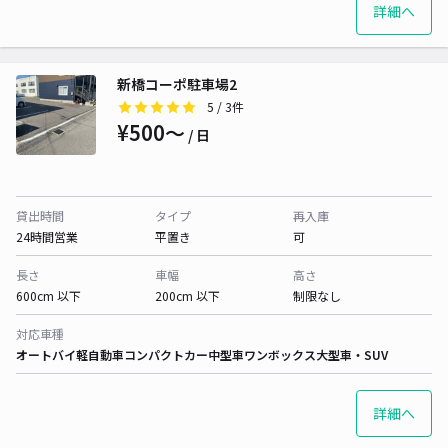
詳細へ
新橋コーポ駐車場2
5
/ 3件
¥500〜
/ 日
貸出時間
タイプ
再入庫
24時間営業
平置き
可
長さ
車幅
高さ
600cm 以下
200cm 以下
制限なし
対応車種
オートバイ
軽自動車
コンパクトカー
中型車
ワンボックス
大型車・SUV
詳細へ