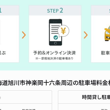
対応
駐車
¥7
時間
貸出
長さ
海道旭川市神楽岡十六条周辺の駐車場料金
対応
場
時間貸し駐