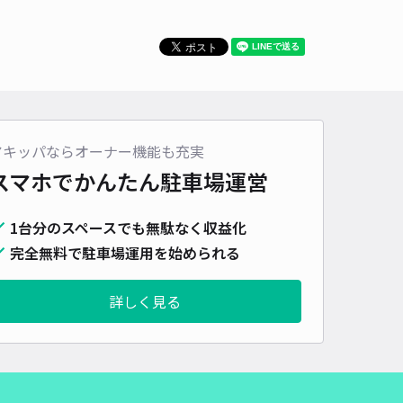
貸し可
時間
09:00 〜19:00
タイプ
平置き
再入庫
可
500cm 以下
車幅
250cm 以下
高さ
制限なし
車種
オートバイ
軽自動車
コンパクトカー
中型車
ワンボックス
大型車・SUV
アキッパならオーナー機能も充実
詳細へ
スマホでかんたん
駐車場運営
1台分のスペースでも無駄なく収益化
2条駐車場
完全無料で駐車場運用を始められる
4.9
/ 13件
00〜
/ 日
¥50〜 / 15分
詳しく見る
貸し可
時間
24時間営業
タイプ
平置き
再入庫
可
480cm 以下
車幅
180cm 以下
高さ
制限なし