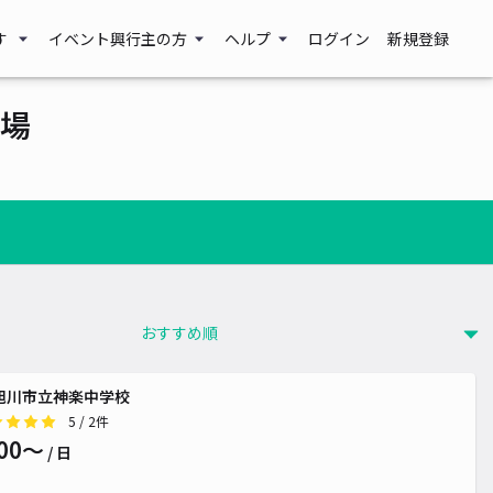
す
イベント興行主の方
ヘルプ
ログイン
新規登録
場
 旭川市立神楽中学校
5
/ 2件
00〜
/ 日