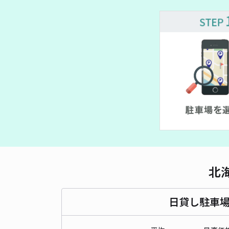
北
日貸し駐車