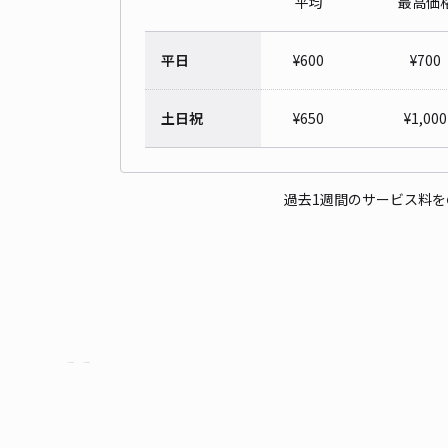
平均
最高価
平日
¥
600
¥
700
土日祝
¥
650
¥
1,000
過去1週間のサービス料