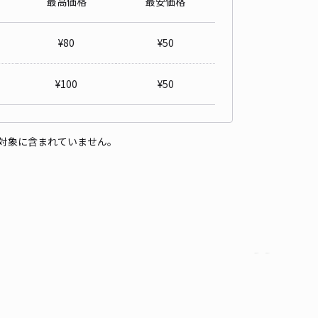
最高価格
最安価格
車場①側！旭川駅、大雪アリーナ近☆神楽3条
5
/ 4件
¥
80
¥
50
00〜
/ 日
¥50〜 / 15分
貸し可
¥
100
¥
50
時間
09:00 〜19:00
タイプ
平置き
再入庫
可
対象に含まれていません。
500cm 以下
車幅
190cm 以下
高さ
制限なし
車種
オートバイ
軽自動車
コンパクトカー
中型車
ワンボックス
大型車・SUV
詳細へ
場②側！旭川駅、大雪アリーナ近☆神楽3条
5
/ 4件
00〜
/ 日
¥50〜 / 15分