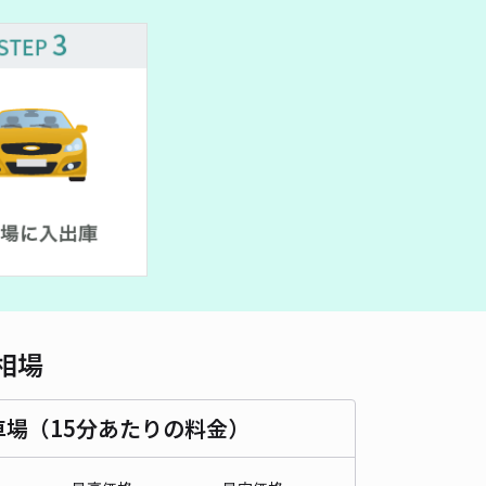
車種
オートバイ
軽自動車
コンパクトカー
中型車
ワンボックス
大型車・SUV
詳細へ
場③側！旭川駅、大雪アリーナ近☆神楽3条
5
/ 1件
00〜
/ 日
¥50〜 / 15分
貸し可
時間
09:00 〜19:00
タイプ
平置き
再入庫
可
500cm 以下
車幅
270cm 以下
高さ
制限なし
相場
車種
オートバイ
軽自動車
コンパクトカー
中型車
ワンボックス
大型車・SUV
車場（15分あたりの料金）
詳細へ