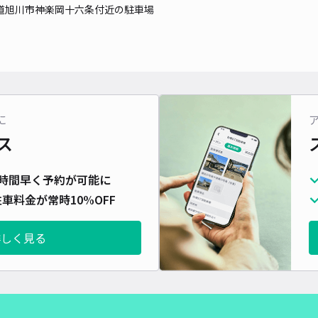
時間
道旭川市神楽岡十六条付近の駐車場
貸出
長さ
対応
に
ス
時間早く予約が可能に
神楽
車料金が常時10%OFF
¥4
詳しく見る
時間
貸出
長さ