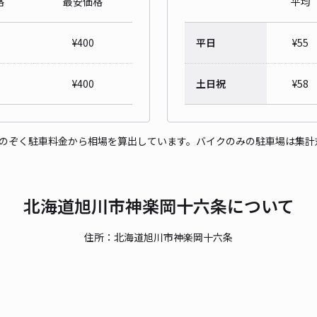
格
最安価格
平均
駐
¥
400
平日
¥
55
¥7
時間
¥
400
土日祝
¥
58
貸出
をのぞく駐車料金から相場を算出しています。バイクのみの駐車場は集計
長さ
対応
北海道旭川市神楽岡十六条について
住所：北海道旭川市神楽岡十六条
駐車
¥7