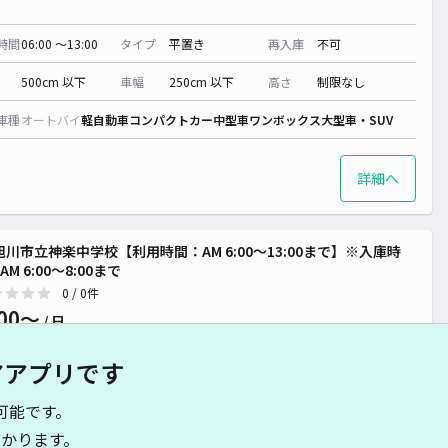
時間
06:00 〜13:00
タイプ
平置き
再入庫
不可
500cm 以下
車幅
250cm 以下
高さ
制限なし
車種
オートバイ
軽自動車
コンパクトカー
中型車
ワンボックス
大型車・SUV
詳細へ
 旭川市立神楽中学校【利用時間：AM 6:00〜13:00まで】※入庫時
M 6:00〜8:00まで
0
/ 0件
00〜
/ 日
アアプリです
時間
06:00 〜13:00
タイプ
平置き
再入庫
不可
可能です。
500cm 以下
車幅
250cm 以下
高さ
制限なし
かります。