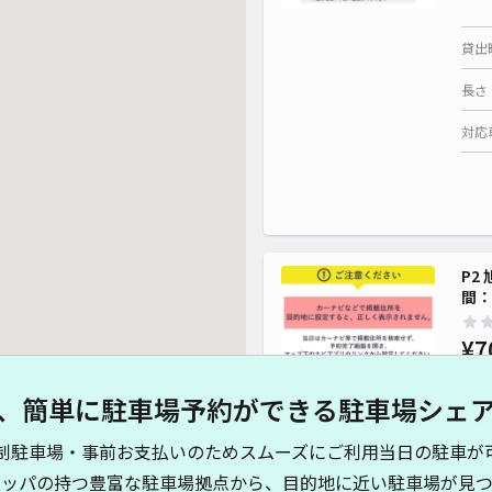
貸出
長さ
対応
P2
間：A
¥7
、簡単に駐車場予約ができる駐車場シェ
貸出
制駐車場・事前お支払いのためスムーズにご利用当日の駐車が
長さ
キッパの持つ豊富な駐車場拠点から、目的地に近い駐車場が見つ