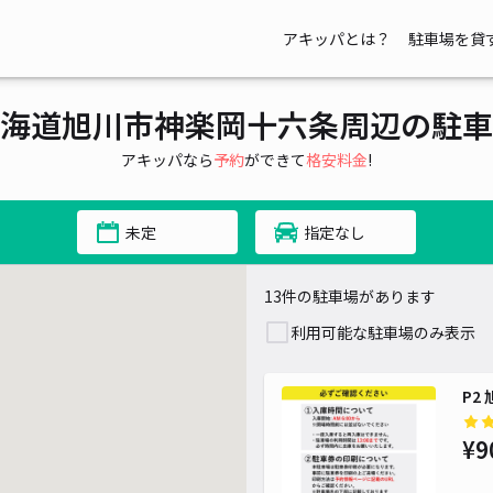
アキッパとは？
駐車場を貸
海道旭川市神楽岡十六条周辺の駐車
アキッパなら
予約
ができて
格安料金
!
未定
指定なし
13件の駐車場があります
利用可能な駐車場のみ表示
P2
¥9