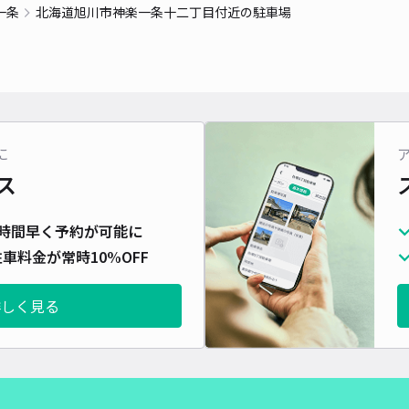
一条
北海道旭川市神楽一条十二丁目付近の駐車場
貸出
長さ
対応
に
ス
時間早く予約が可能に
神楽
車料金が常時10%OFF
¥9
詳しく見る
時間
貸出
長さ