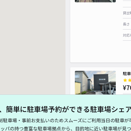
貸出
長さ
対応
駐
¥7
時間
、簡単に駐車場予約ができる駐車場シェ
貸出
制駐車場・事前お支払いのためスムーズにご利用当日の駐車が
長さ
キッパの持つ豊富な駐車場拠点から、目的地に近い駐車場が見つ