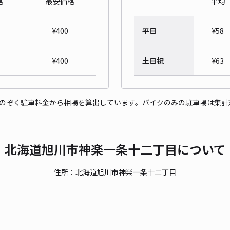
格
最安価格
平均
神楽
¥
400
平日
¥
58
¥4
時間
¥
400
土日祝
¥
63
貸出
をのぞく駐車料金から相場を算出しています。バイクのみの駐車場は集計
長さ
対応
北海道旭川市神楽一条十二丁目について
住所：北海道旭川市神楽一条十二丁目
P3 
¥9