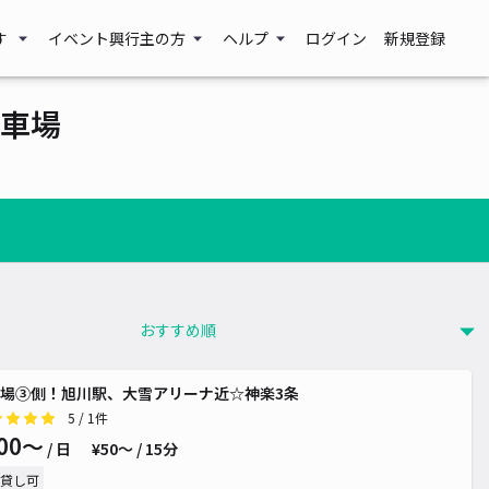
す
イベント興行主の方
ヘルプ
ログイン
新規登録
車場
場③側！旭川駅、大雪アリーナ近☆神楽3条
5
/ 1件
00〜
/ 日
¥50〜 / 15分
貸し可