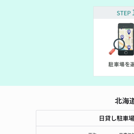
北海
日貸し駐車