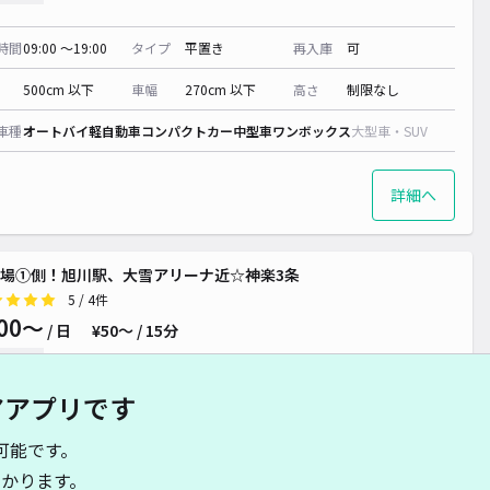
時間
09:00 〜19:00
タイプ
平置き
再入庫
可
500cm 以下
車幅
270cm 以下
高さ
制限なし
車種
オートバイ
軽自動車
コンパクトカー
中型車
ワンボックス
大型車・SUV
詳細へ
車場①側！旭川駅、大雪アリーナ近☆神楽3条
5
/ 4件
00〜
/ 日
¥50〜 / 15分
貸し可
アアプリです
時間
09:00 〜19:00
タイプ
平置き
再入庫
可
可能です。
500cm 以下
車幅
190cm 以下
高さ
制限なし
かります。