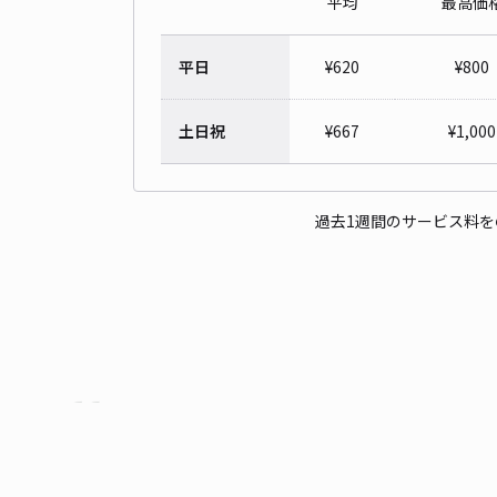
平均
最高価
平日
¥
620
¥
800
土日祝
¥
667
¥
1,000
過去1週間のサービス料