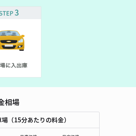
車種
オートバイ
軽自動車
コンパクトカー
中型車
ワンボックス
大型車・SUV
詳細へ
場②側！旭川駅、大雪アリーナ近☆神楽3条
5
/ 4件
00〜
/ 日
¥50〜 / 15分
貸し可
時間
09:00 〜19:00
タイプ
平置き
再入庫
可
500cm 以下
車幅
250cm 以下
高さ
制限なし
金相場
車種
オートバイ
軽自動車
コンパクトカー
中型車
ワンボックス
大型車・SUV
車場（15分あたりの料金）
詳細へ