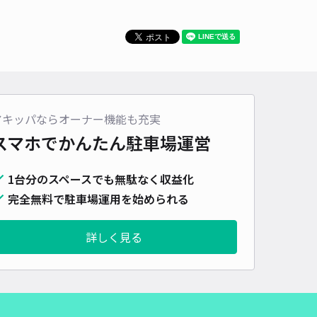
時間
06:00 〜13:00
タイプ
平置き
再入庫
不可
500cm 以下
車幅
250cm 以下
高さ
制限なし
車種
オートバイ
軽自動車
コンパクトカー
中型車
ワンボックス
大型車・SUV
アキッパならオーナー機能も充実
詳細へ
スマホでかんたん
駐車場運営
1台分のスペースでも無駄なく収益化
2条8丁目駐車場
完全無料で駐車場運用を始められる
5
/ 17件
00〜
/ 日
¥90〜 / 15分
詳しく見る
貸し可
当日予約不可
時間
05:00 〜20:00
タイプ
平置き
再入庫
可
500cm 以下
車幅
200cm 以下
高さ
制限なし