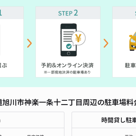
対応
駐車
¥7
時間
貸出
長さ
道旭川市神楽一条十二丁目周辺の駐車場料
対応
場
時間貸し駐