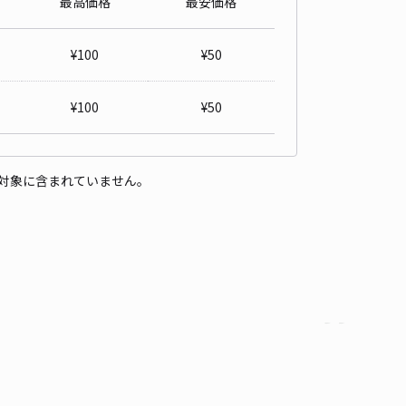
最高価格
最安価格
2条駐車場
4.9
/ 13件
¥
100
¥
50
00〜
/ 日
¥50〜 / 15分
貸し可
¥
100
¥
50
時間
24時間営業
タイプ
平置き
再入庫
可
対象に含まれていません。
480cm 以下
車幅
180cm 以下
高さ
制限なし
車種
オートバイ
軽自動車
コンパクトカー
中型車
ワンボックス
大型車・SUV
詳細へ
旧QueenzK
4.5
/ 2件
00〜
/ 日