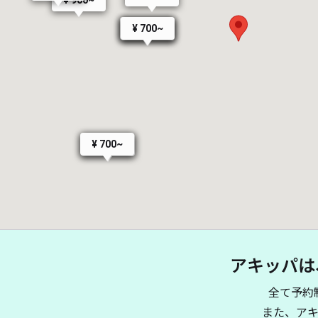
¥ 700~
¥ 700~
¥ 700~
¥ 700~
¥ 900~
アキッパは
全て予約
また、ア