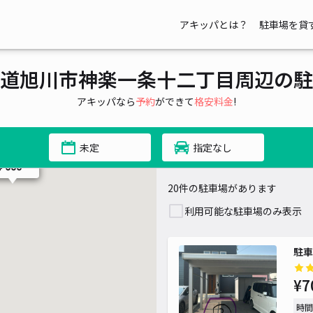
アキッパとは？
駐車場を貸
道旭川市神楽一条十二丁目周辺の駐
アキッパなら
予約
ができて
格安料金
!
未定
指定なし
¥ 600~
20件の駐車場があります
利用可能な駐車場のみ表示
駐車
¥7
時間