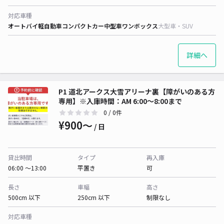
対応車種
オートバイ
軽自動車
コンパクトカー
中型車
ワンボックス
大型車・SUV
詳細へ
P1 道北アークス大雪アリーナ裏【障がいのある方
専用】※入庫時間：AM 6:00〜8:00まで
0
/ 0件
¥900〜
/ 日
貸出時間
タイプ
再入庫
06:00 〜13:00
平置き
可
長さ
車幅
高さ
500cm 以下
250cm 以下
制限なし
対応車種