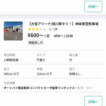
詳細へ
【大雪アリーナ/旭川駅すぐ！】神楽青空駐車場
3
/ 1件
¥600〜
/ 日
¥50〜 / 15分
時間貸し可
貸出時間
タイプ
再入庫
24時間営業
平置き
可
長さ
車幅
高さ
480cm 以下
220cm 以下
制限なし
対応車種
オートバイ
軽自動車
コンパクトカー
中型車
ワンボックス
大型車・SUV
詳細へ