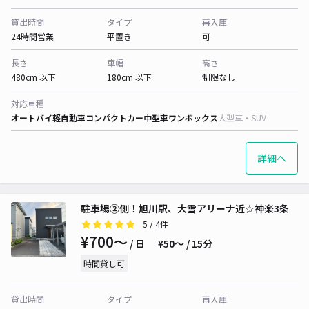
貸出時間
タイプ
再入庫
24時間営業
平置き
可
長さ
車幅
高さ
480cm 以下
180cm 以下
制限なし
対応車種
オートバイ
軽自動車
コンパクトカー
中型車
ワンボックス
大型車・SUV
詳細へ
駐車場②側！旭川駅、大雪アリーナ近☆神楽3条
5
/ 4件
¥700〜
/ 日
¥50〜 / 15分
時間貸し可
貸出時間
タイプ
再入庫