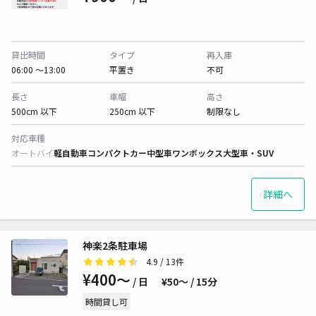
貸出時間
タイプ
再入庫
06:00 〜13:00
平置き
不可
長さ
車幅
高さ
500cm 以下
250cm 以下
制限なし
対応車種
オートバイ
軽自動車
コンパクトカー
中型車
ワンボックス
大型車・SUV
詳細へ
神楽2条駐車場
4.9
/ 13件
¥400〜
/ 日
¥50〜 / 15分
時間貸し可