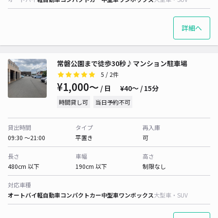
詳細へ
常磐公園まで徒歩30秒♪マンション駐車場
5
/ 2件
¥1,000〜
/ 日
¥40〜 / 15分
時間貸し可
当日予約不可
貸出時間
タイプ
再入庫
09:30 〜21:00
平置き
可
長さ
車幅
高さ
480cm 以下
190cm 以下
制限なし
対応車種
オートバイ
軽自動車
コンパクトカー
中型車
ワンボックス
大型車・SUV