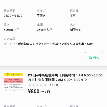
貸出時間
タイプ
再入庫
06:00 〜13:00
平置き
不可
長さ
車幅
高さ
500cm 以下
250cm 以下
制限なし
対応車種
オートバイ
軽自動車
コンパクトカー
中型車
ワンボックス
大型車・SUV
詳細へ
P3 旧α神楽店駐車場【利用時間：AM 6:00〜13:00
まで】※入庫時間：AM 6:00〜8:00まで
0
/ 0件
¥800〜
/ 日
貸出時間
タイプ
再入庫