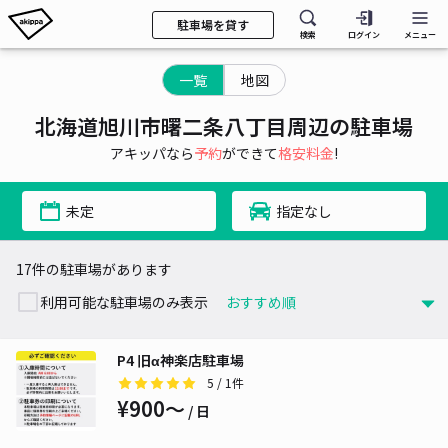
駐車場を貸す
検索
ログイン
メニュー
一覧
地図
北海道旭川市曙二条八丁目周辺の駐車場
アキッパなら
予約
ができて
格安料金
!
未定
指定なし
17件の駐車場があります
利用可能な駐車場のみ表示
P4 旧α神楽店駐車場
5
/ 1件
¥900〜
/ 日