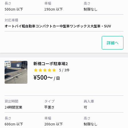
長さ
車幅
高さ
500cm 以下
190cm 以下
制限なし
対応車種
オートバイ
軽自動車
コンパクトカー
中型車
ワンボックス
大型車・SUV
詳細へ
新橋コーポ駐車場2
5
/ 3件
¥500〜
/ 日
貸出時間
タイプ
再入庫
24時間営業
平置き
可
長さ
車幅
高さ
600cm 以下
200cm 以下
制限なし