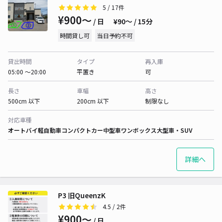
5
/ 17件
¥900〜
/ 日
¥90〜 / 15分
時間貸し可
当日予約不可
貸出時間
タイプ
再入庫
05:00 〜20:00
平置き
可
長さ
車幅
高さ
500cm 以下
200cm 以下
制限なし
対応車種
オートバイ
軽自動車
コンパクトカー
中型車
ワンボックス
大型車・SUV
詳細へ
P3 旧QueenzK
4.5
/ 2件
¥900〜
/ 日