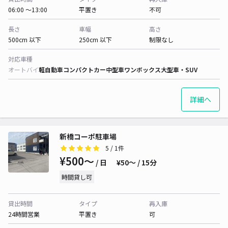
06:00 〜13:00
平置き
不可
長さ
車幅
高さ
500cm 以下
250cm 以下
制限なし
対応車種
オートバイ
軽自動車
コンパクトカー
中型車
ワンボックス
大型車・SUV
詳細へ
新橋コーポ駐車場
5
/ 1件
¥500〜
/ 日
¥50〜 / 15分
時間貸し可
貸出時間
タイプ
再入庫
24時間営業
平置き
可