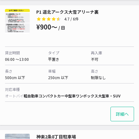
P1 道北アークス大雪アリーナ裏
4.7
/ 6件
¥900〜
/ 日
貸出時間
タイプ
再入庫
06:00 〜13:00
平置き
不可
長さ
車幅
高さ
500cm 以下
250cm 以下
制限なし
対応車種
オートバイ
軽自動車
コンパクトカー
中型車
ワンボックス
大型車・SUV
詳細へ
神楽2条8丁目駐車場