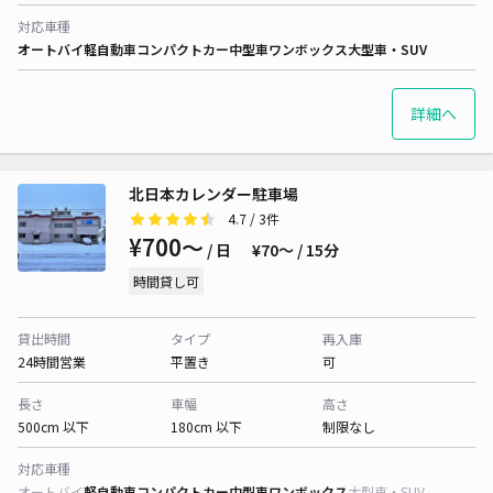
対応車種
オートバイ
軽自動車
コンパクトカー
中型車
ワンボックス
大型車・SUV
詳細へ
北日本カレンダー駐車場
4.7
/ 3件
¥700〜
/ 日
¥70〜 / 15分
時間貸し可
貸出時間
タイプ
再入庫
24時間営業
平置き
可
長さ
車幅
高さ
500cm 以下
180cm 以下
制限なし
対応車種
オートバイ
軽自動車
コンパクトカー
中型車
ワンボックス
大型車・SUV