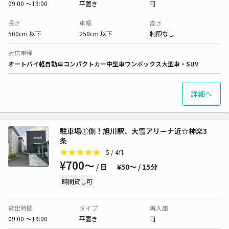
09:00 〜19:00
平置き
可
長さ
車幅
高さ
500cm 以下
250cm 以下
制限なし
対応車種
オートバイ
軽自動車
コンパクトカー
中型車
ワンボックス
大型車・SUV
詳細へ
駐車場①側！旭川駅、大雪アリーナ近☆神楽3
条
5
/ 4件
¥700〜
/ 日
¥50〜 / 15分
時間貸し可
貸出時間
タイプ
再入庫
09:00 〜19:00
平置き
可