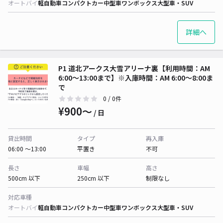
オートバイ
軽自動車
コンパクトカー
中型車
ワンボックス
大型車・SUV
詳細へ
P1 道北アークス大雪アリーナ裏【利用時間：AM
6:00〜13:00まで】※入庫時間：AM 6:00〜8:00ま
で
0
/ 0件
¥900〜
/ 日
貸出時間
タイプ
再入庫
06:00 〜13:00
平置き
不可
長さ
車幅
高さ
500cm 以下
250cm 以下
制限なし
対応車種
オートバイ
軽自動車
コンパクトカー
中型車
ワンボックス
大型車・SUV