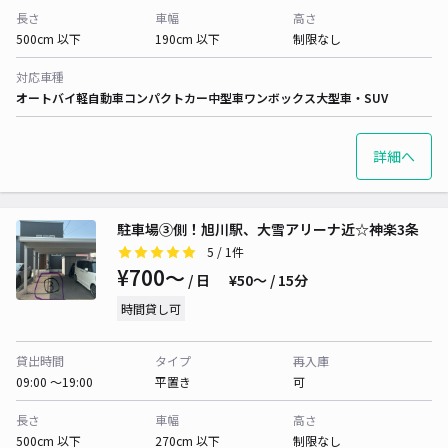
長さ
車幅
高さ
500cm 以下
190cm 以下
制限なし
対応車種
オートバイ
軽自動車
コンパクトカー
中型車
ワンボックス
大型車・SUV
詳細へ
駐車場③側！旭川駅、大雪アリーナ近☆神楽3条
5
/ 1件
¥700〜
/ 日
¥50〜 / 15分
時間貸し可
貸出時間
タイプ
再入庫
09:00 〜19:00
平置き
可
長さ
車幅
高さ
500cm 以下
270cm 以下
制限なし