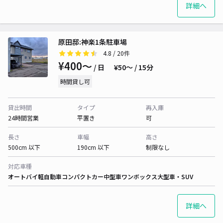
詳細へ
原田邸:神楽1条駐車場
4.8
/ 20件
¥400〜
/ 日
¥50〜 / 15分
時間貸し可
貸出時間
タイプ
再入庫
24時間営業
平置き
可
長さ
車幅
高さ
500cm 以下
190cm 以下
制限なし
対応車種
オートバイ
軽自動車
コンパクトカー
中型車
ワンボックス
大型車・SUV
詳細へ