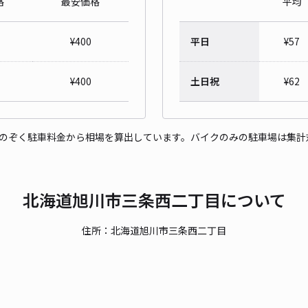
格
最安価格
平均
常磐
¥
400
平日
¥
57
¥1
時間
¥
400
土日祝
¥
62
貸出
をのぞく駐車料金から相場を算出しています。バイクのみの駐車場は集計
長さ
対応
北海道旭川市三条西二丁目について
住所：北海道旭川市三条西二丁目
P4
¥9