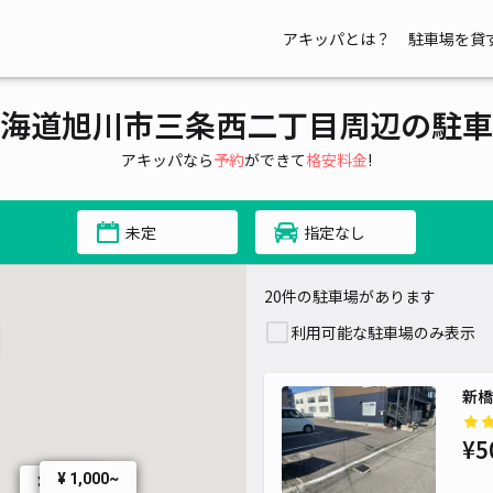
アキッパとは？
駐車場を貸
海道旭川市三条西二丁目周辺の駐車
アキッパなら
予約
ができて
格安料金
!
未定
指定なし
20件の駐車場があります
利用可能な駐車場のみ表示
新橋
¥5
¥ 1,000~
¥ 700~