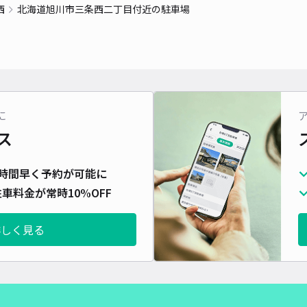
西
北海道旭川市三条西二丁目付近の駐車場
貸出
長さ
対応
に
ス
時間早く予約が可能に
P3
車料金が常時10%OFF
AM 
¥8
詳しく見る
貸出
長さ