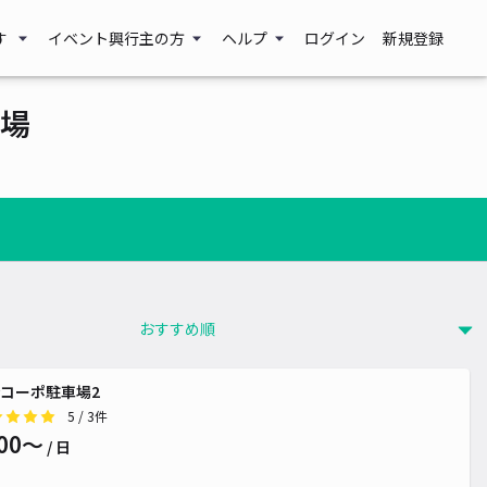
す
イベント興行主の方
ヘルプ
ログイン
新規登録
場
コーポ駐車場2
5
/ 3件
00〜
/ 日