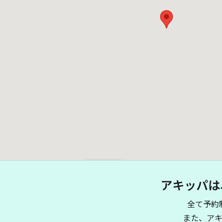
¥ 900~
¥ 800~
アキッパは
全て予約
また、ア