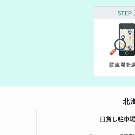
¥ 900~
¥ 900~
¥ 
北
日貸し駐車