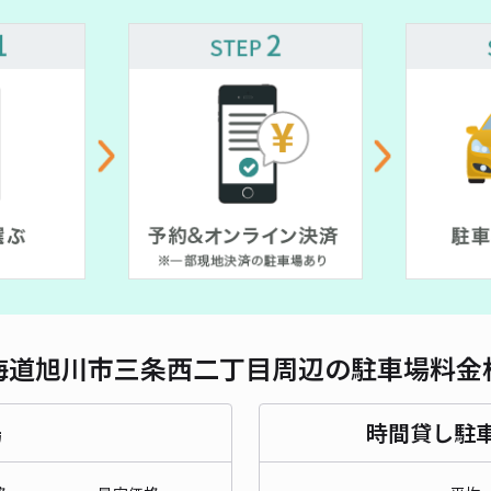
¥ 900~
対応
¥ 400~
900~
¥ 700~
¥ 700~
¥ 700~
北日
¥7
時間
貸出
長さ
海道旭川市三条西二丁目周辺の駐車場料金
対応
場
時間貸し駐