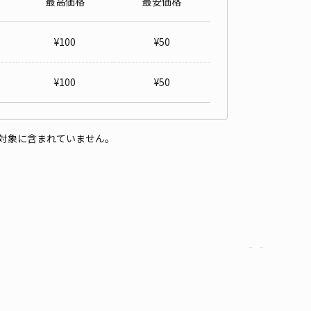
最高価格
最安価格
公園まで徒歩30秒♪マンション駐車場
5
/ 2件
¥
100
¥
50
,000〜
/ 日
¥40〜 / 15分
貸し可
当日予約不可
¥
100
¥
50
時間
09:30 〜21:00
タイプ
平置き
再入庫
可
対象に含まれていません。
480cm 以下
車幅
190cm 以下
高さ
制限なし
車種
オートバイ
軽自動車
コンパクトカー
中型車
ワンボックス
大型車・SUV
詳細へ
 旧α神楽店駐車場
5
/ 1件
00〜
/ 日