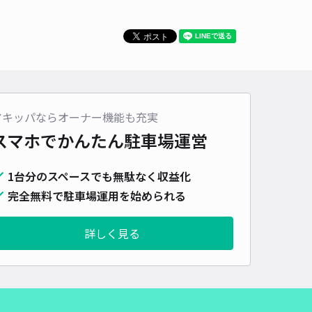
時間
06:00 〜13:00
タイプ
平置き
再入庫
不可
500cm 以下
車幅
250cm 以下
高さ
制限なし
車種
オートバイ
軽自動車
コンパクトカー
中型車
ワンボックス
大型車・SUV
アキッパならオーナー機能も充実
詳細へ
スマホでかんたん
駐車場運営
1台分のスペースでも無駄なく収益化
 旧α神楽店駐車場【利用時間：AM 6:00〜13:00まで】※入庫時間：
完全無料で駐車場運用を始められる
6:00〜8:00まで
0
/ 0件
00〜
詳しく見る
/ 日
時間
06:00 〜13:00
タイプ
平置き
再入庫
不可
500cm 以下
車幅
250cm 以下
高さ
制限なし