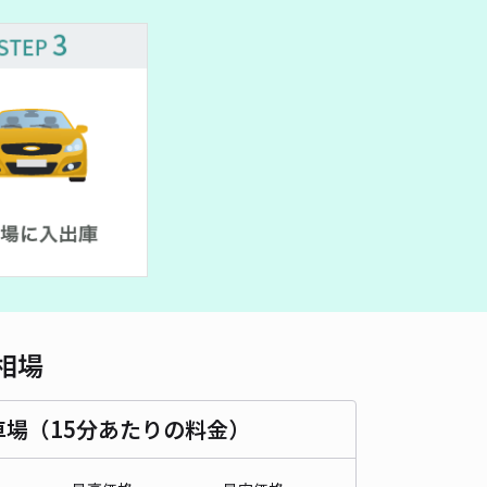
車種
オートバイ
軽自動車
コンパクトカー
中型車
ワンボックス
大型車・SUV
詳細へ
本カレンダー駐車場
4.7
/ 3件
00〜
/ 日
¥70〜 / 15分
貸し可
時間
24時間営業
タイプ
平置き
再入庫
可
500cm 以下
車幅
180cm 以下
高さ
制限なし
相場
車種
オートバイ
軽自動車
コンパクトカー
中型車
ワンボックス
大型車・SUV
車場（15分あたりの料金）
詳細へ