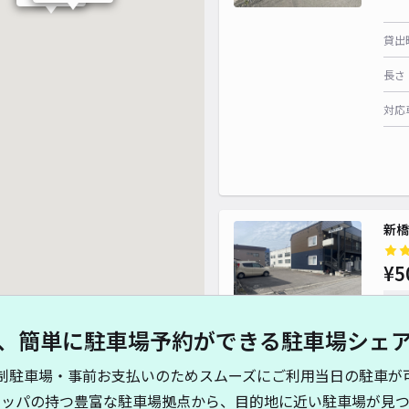
貸出
長さ
対応
新橋
¥5
¥ 600~
時間
¥ 700~
¥ 400~
、簡単に駐車場予約ができる駐車場シェ
貸出
¥ 600~
制駐車場・事前お支払いのためスムーズにご利用当日の駐車が
長さ
¥ 900~
キッパの持つ豊富な駐車場拠点から、目的地に近い駐車場が見つ