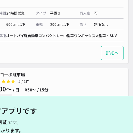
時間
24時間営業
タイプ
平置き
再入庫
可
600cm 以下
車幅
200cm 以下
高さ
制限なし
車種
オートバイ
軽自動車
コンパクトカー
中型車
ワンボックス
大型車・SUV
詳細へ
コーポ駐車場
5
/ 1件
00〜
/ 日
¥50〜 / 15分
貸し可
アアプリです
時間
24時間営業
タイプ
平置き
再入庫
可
可能です。
500cm 以下
車幅
190cm 以下
高さ
制限なし
かります。