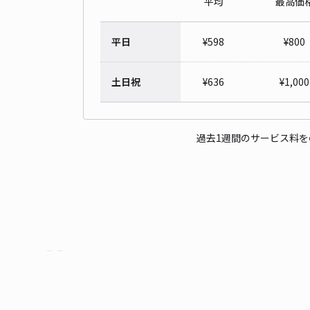
平均
最高価
平日
¥
598
¥
800
土日祝
¥
636
¥
1,000
過去1週間のサービス料