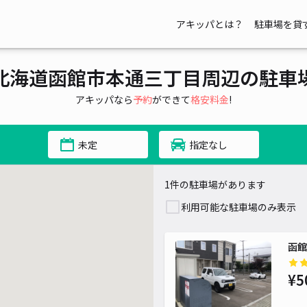
アキッパとは？
駐車場を貸
北海道函館市本通三丁目周辺の駐車
アキッパなら
予約
ができて
格安料金
!
未定
指定なし
1件の駐車場があります
利用可能な駐車場のみ表示
函館
¥5