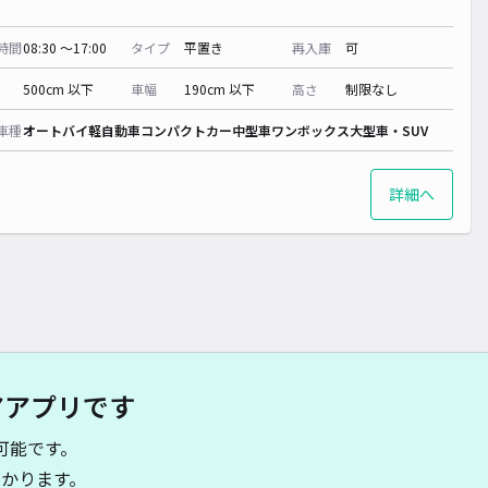
時間
08:30 〜17:00
タイプ
平置き
再入庫
可
500cm 以下
車幅
190cm 以下
高さ
制限なし
車種
オートバイ
軽自動車
コンパクトカー
中型車
ワンボックス
大型車・SUV
詳細へ
アアプリです
可能です。
かります。