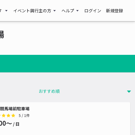
す
イベント興行主の方
ヘルプ
ログイン
新規登録
場
競馬場前駐車場
5
/ 1件
00〜
/ 日