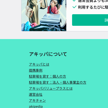
通常会員よりも3
利用するたびに駐
アキッパについて
アキッパとは
提携事例
駐車場を貸す：個人の方
駐車場を貸す：法人・個人事業主の方
アキッパバリュープラスとは
運営会社
アキチャン
akipedia