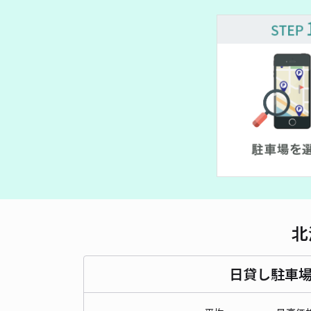
北
日貸し駐車