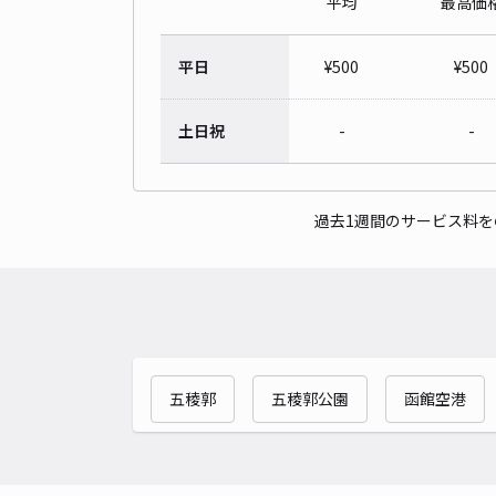
平均
最高価
平日
¥
500
¥
500
土日祝
-
-
過去1週間のサービス料
五稜郭
五稜郭公園
函館空港