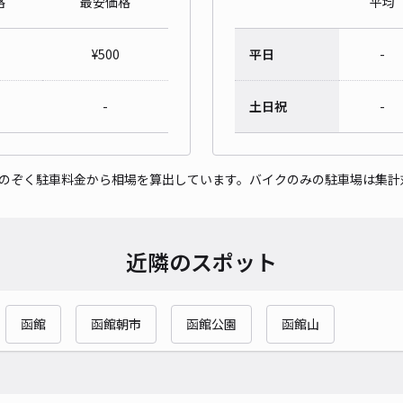
格
最安価格
平均
¥
500
平日
-
-
土日祝
-
をのぞく駐車料金から相場を算出しています。バイクのみの駐車場は集計
近隣のスポット
函館
函館朝市
函館公園
函館山