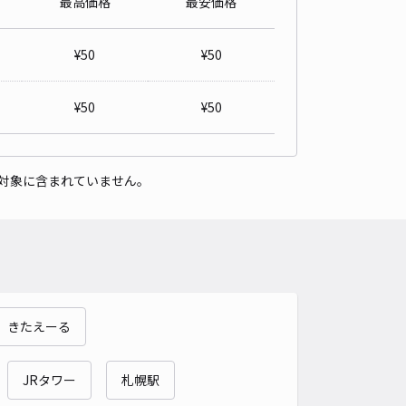
最高価格
最安価格
¥
50
¥
50
¥
50
¥
50
対象に含まれていません。
きたえーる
JRタワー
札幌駅