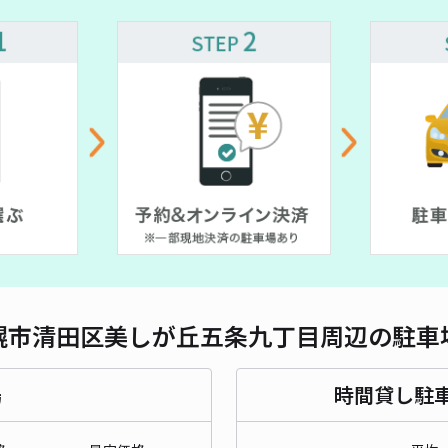
対応
大曲
¥5
時間
貸出
長さ
幌市清田区美しが丘五条九丁目周辺の駐車
対応
場
時間貸し駐