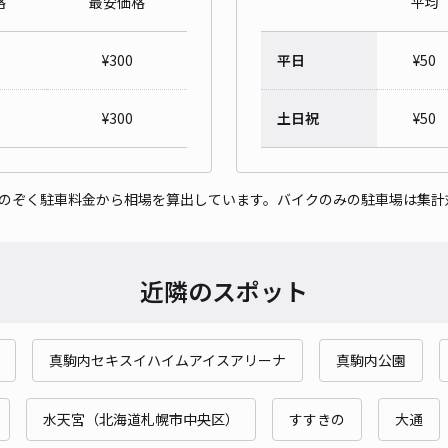
格
最安価格
平均
¥
300
平日
¥
50
¥
300
土日祝
¥
50
をのぞく駐車料金から相場を算出しています。バイクのみの駐車場は集計
近隣のスポット
真駒内セキスイハイムアイスアリーナ
真駒内公園
水天宮（北海道札幌市中央区）
すすきの
大通