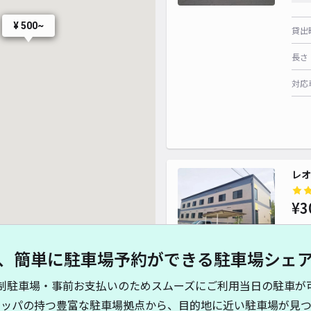
¥ 500~
貸出
長さ
対応
レオ
¥3
、簡単に駐車場予約ができる駐車場シェ
貸出
制駐車場・事前お支払いのためスムーズにご利用当日の駐車が
長さ
キッパの持つ豊富な駐車場拠点から、目的地に近い駐車場が見つ