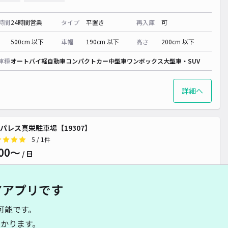
時間
24時間営業
タイプ
平置き
再入庫
可
500cm 以下
車幅
190cm 以下
高さ
200cm 以下
車種
オートバイ
軽自動車
コンパクトカー
中型車
ワンボックス
大型車・SUV
詳細へ
パレス真栄駐車場【19307】
5
/ 1件
00〜
/ 日
アアプリです
時間
24時間営業
タイプ
平置き
再入庫
可
可能です。
480cm 以下
車幅
180cm 以下
高さ
制限なし
かります。