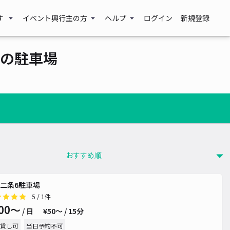
す
イベント興行主の方
ヘルプ
ログイン
新規登録
の駐車場
二条6駐車場
5
/ 1件
00〜
/ 日
¥50〜 / 15分
貸し可
当日予約不可