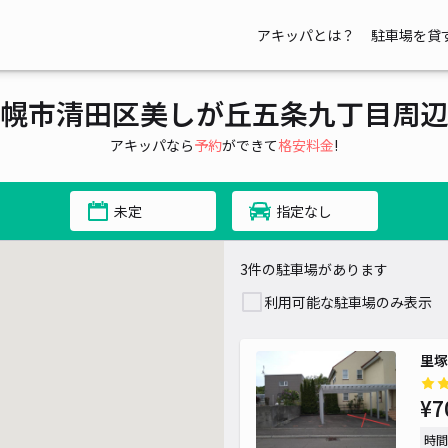
アキッパとは？
駐車場を貸
幌市清田区美しが丘五条九丁目周辺
アキッパなら
予約
ができて
格安料金
!
未定
指定なし
3件の駐車場があります
利用可能な駐車場のみ表示
里塚
¥7
時間