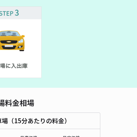
車種
オートバイ
軽自動車
コンパクトカー
中型車
ワンボックス
大型車・SUV
詳細へ
末広7丁目5駐車場
0
/ 0件
00〜
/ 日
¥50〜 / 15分
貸し可
時間
24時間営業
タイプ
平置き
再入庫
可
500cm 以下
車幅
190cm 以下
高さ
制限なし
場料金相場
車種
オートバイ
軽自動車
コンパクトカー
中型車
ワンボックス
大型車・SUV
車場（15分あたりの料金）
詳細へ