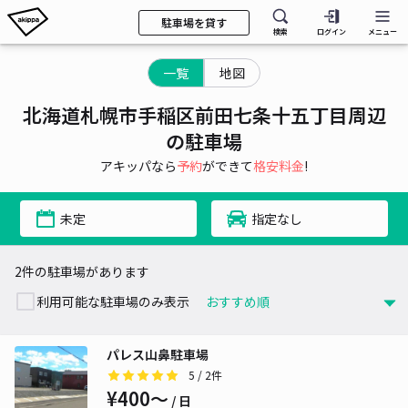
駐車場を貸す
検索
ログイン
メニュー
一覧
地図
北海道札幌市手稲区前田七条十五丁目周辺
の駐車場
アキッパなら
予約
ができて
格安料金
!
未定
指定なし
2件の駐車場があります
利用可能な駐車場のみ表示
パレス山鼻駐車場
5
/ 2件
¥400〜
/ 日