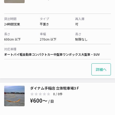
貸出時間
タイプ
再入庫
24時間営業
平置き
可
長さ
車幅
高さ
600cm 以下
270cm 以下
制限なし
対応車種
オートバイ
軽自動車
コンパクトカー
中型車
ワンボックス
大型車・SUV
詳細へ
ダイナム手稲店 立体駐車場3Ｆ
0
/ 0件
¥600〜
/ 日