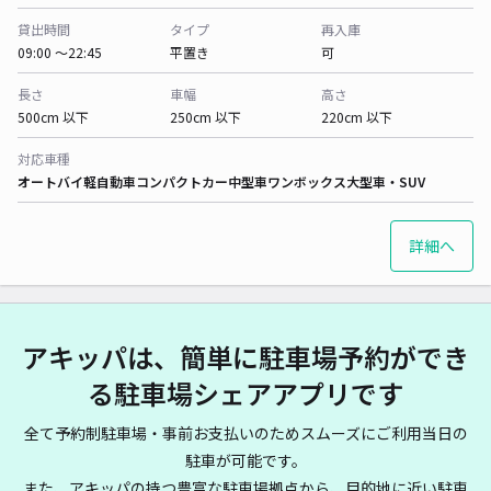
貸出時間
タイプ
再入庫
09:00 〜22:45
平置き
可
長さ
車幅
高さ
500cm 以下
250cm 以下
220cm 以下
対応車種
オートバイ
軽自動車
コンパクトカー
中型車
ワンボックス
大型車・SUV
詳細へ
アキッパは、簡単に駐車場予約ができ
る駐車場シェアアプリです
全て予約制駐車場・事前お支払いのためスムーズにご利用当日の
駐車が可能です。
また、アキッパの持つ豊富な駐車場拠点から、目的地に近い駐車