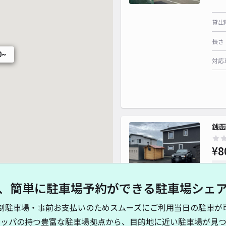
貸出
長さ
0~
対応
銭函
¥8
時間
、簡単に駐車場予約ができる駐車場シェ
貸出
制駐車場・事前お支払いのためスムーズにご利用当日の駐車が
長さ
キッパの持つ豊富な駐車場拠点から、目的地に近い駐車場が見つ