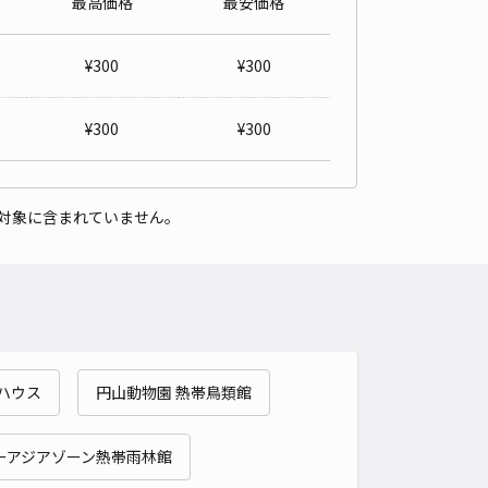
最高価格
最安価格
¥
300
¥
300
¥
300
¥
300
対象に含まれていません。
ハウス
円山動物園 熱帯鳥類館
ーアジアゾーン熱帯雨林館