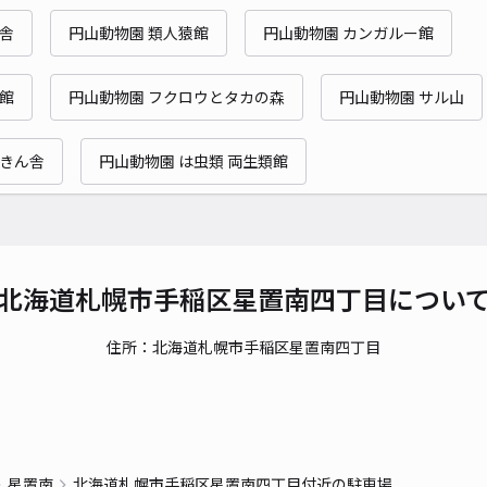
獣舎
円山動物園 類人猿館
円山動物園 カンガルー館
館
円山動物園 フクロウとタカの森
円山動物園 サル山
猛きん舎
円山動物園 は虫類 両生類館
北海道札幌市手稲区星置南四丁目につい
住所：北海道札幌市手稲区星置南四丁目
星置南
北海道札幌市手稲区星置南四丁目付近の駐車場