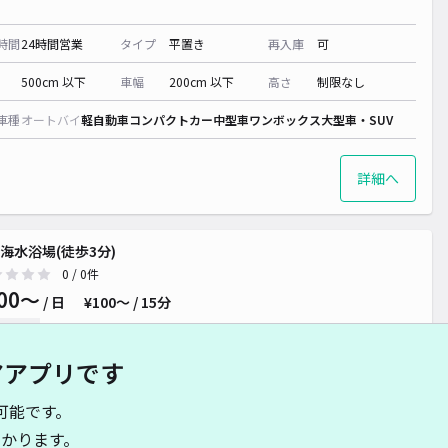
時間
24時間営業
タイプ
平置き
再入庫
可
500cm 以下
車幅
200cm 以下
高さ
制限なし
車種
オートバイ
軽自動車
コンパクトカー
中型車
ワンボックス
大型車・SUV
詳細へ
海水浴場(徒歩3分)
0
/ 0件
00〜
/ 日
¥100〜 / 15分
貸し可
アアプリです
時間
06:00 〜23:59
タイプ
平置き
再入庫
可
可能です。
500cm 以下
車幅
190cm 以下
高さ
制限なし
かります。