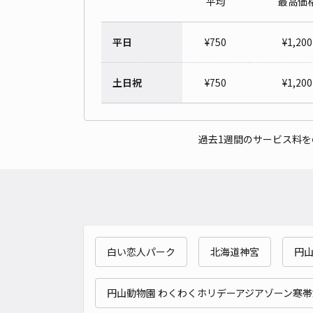
平均
最高価
平日
¥
750
¥
1,200
土日祝
¥
750
¥
1,200
過去1週間のサービス料
白い恋人パーク
北海道神宮
円
円山動物園 わくわくホリデーアジアゾーン寒帯