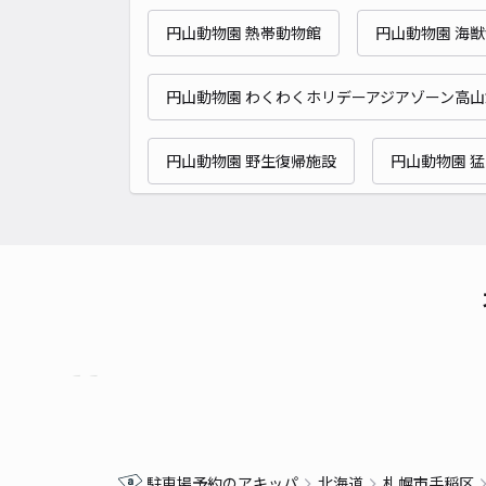
円山動物園 熱帯動物館
円山動物園 海
円山動物園 わくわくホリデーアジアゾーン高山
円山動物園 野生復帰施設
円山動物園 
駐車場予約のアキッパ
北海道
札幌市手稲区