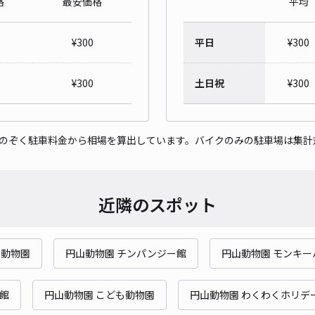
格
最安価格
平均
¥
300
平日
¥
300
¥
300
土日祝
¥
300
をのぞく駐車料金から相場を算出しています。バイクのみの駐車場は集計
近隣のスポット
山動物園
円山動物園 チンパンジー館
円山動物園 モンキー
館
円山動物園 こども動物園
円山動物園 わくわくホリデ