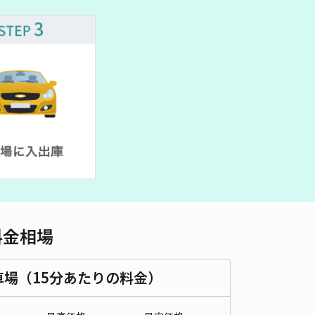
車種
オートバイ
軽自動車
コンパクトカー
中型車
ワンボックス
大型車・SUV
詳細へ
料金相場
車場（15分あたりの料金）