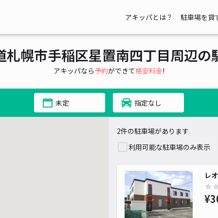
アキッパとは？
駐車場を貸
道札幌市手稲区星置南四丁目周辺の
アキッパなら
予約
ができて
格安料金
!
未定
指定なし
2件の駐車場があります
利用可能な駐車場のみ表示
レオ
¥3