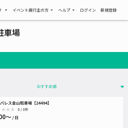
す
イベント興行主の方
ヘルプ
ログイン
新規登録
駐車場
パレス金山駐車場【24494】
0
/ 0件
00〜
/ 日