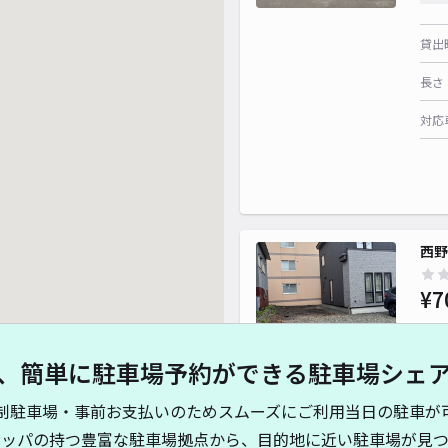
貸出
長さ
対応
西野
¥7
、簡単に駐車場予約ができる駐車場シェ
貸出
制駐車場・事前お支払いのためスムーズにご利用当日の駐車が
長さ
キッパの持つ豊富な駐車場拠点から、目的地に近い駐車場が見つ