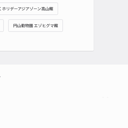
くホリデーアジアゾーン高山館
円山動物園 エゾヒグマ館
て