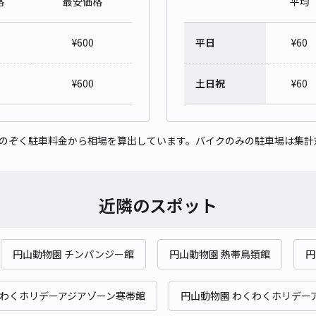
格
最安価格
平均
¥
600
平日
¥
60
¥
600
土日祝
¥
60
をのぞく駐車料金から相場を算出しています。バイクのみの駐車場は集計
近隣のスポット
円山動物園 チンパンジー館
円山動物園 熱帯鳥類館
円
くわくホリデーアジアゾーン寒帯館
円山動物園 わくわくホリデー