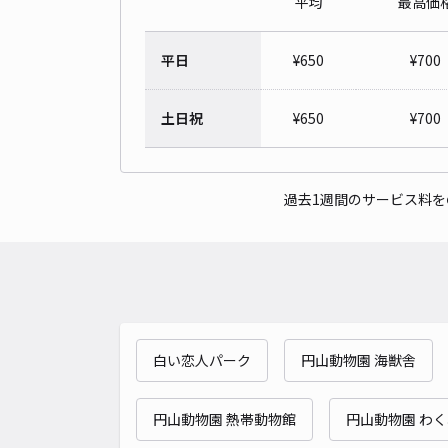
平均
最高価
平日
¥
650
¥
700
土日祝
¥
650
¥
700
過去1週間のサービス料
白い恋人パーク
円山動物園 海獣舎
円山動物園 熱帯動物館
円山動物園 わ