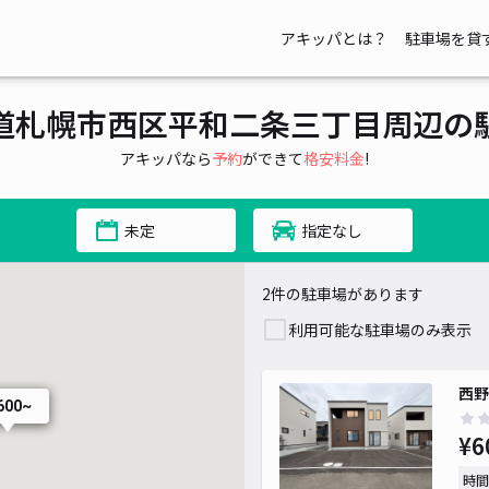
アキッパとは？
駐車場を貸
道札幌市西区平和二条三丁目周辺の
アキッパなら
予約
ができて
格安料金
!
未定
指定なし
2件の駐車場があります
利用可能な駐車場のみ表示
西野
600~
¥6
時間