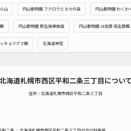
サル山
円山動物園 フクロウとタカの森
円山動物園 わくわ
猿館
円山動物園 野生復帰施設
円山動物園 は虫類 両生類館
ホッキョクグマ館
北海道神宮
北海道札幌市西区平和二条三丁目につい
住所：北海道札幌市西区平和二条三丁目
平和二条
北海道札幌市西区平和二条三丁目付近の駐車場