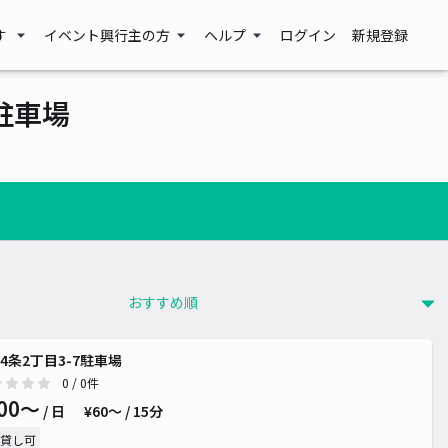
す
イベント興行主の方
ヘルプ
ログイン
新規登録
駐車場
4条2丁目3-7駐車場
0
/ 0件
00〜
/ 日
¥60〜 / 15分
貸し可