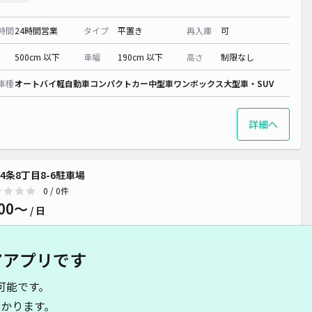
時間
24時間営業
タイプ
平置き
再入庫
可
500cm 以下
車幅
190cm 以下
高さ
制限なし
車種
オートバイ
軽自動車
コンパクトカー
中型車
ワンボックス
大型車・SUV
詳細へ
4条8丁目8-6駐車場
0
/ 0件
00〜
/ 日
アアプリです
時間
24時間営業
タイプ
平置き
再入庫
可
可能です。
500cm 以下
車幅
190cm 以下
高さ
制限なし
かります。