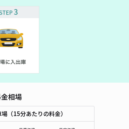
車種
オートバイ
軽自動車
コンパクトカー
中型車
ワンボックス
大型車・SUV
詳細へ
料金相場
車場（15分あたりの料金）