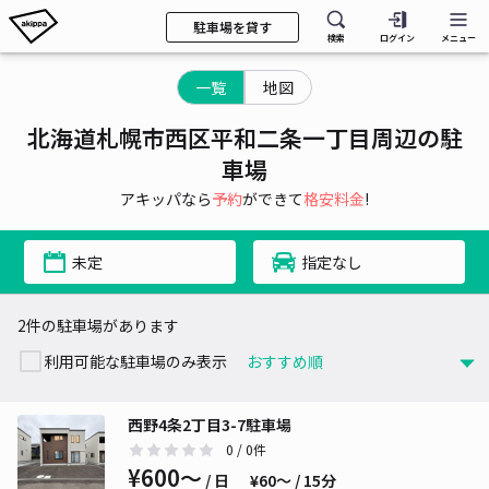
駐車場を貸す
検索
ログイン
メニュー
一覧
地図
北海道札幌市西区平和二条一丁目周辺の駐
車場
アキッパなら
予約
ができて
格安料金
!
未定
指定なし
2件の駐車場があります
利用可能な駐車場のみ表示
西野4条2丁目3-7駐車場
0
/ 0件
¥600〜
/ 日
¥60〜 / 15分