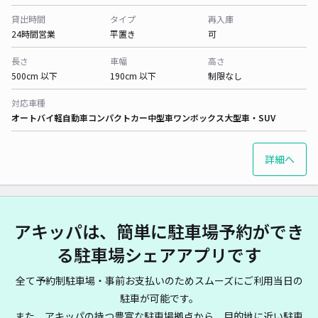
貸出時間
タイプ
再入庫
24時間営業
平置き
可
長さ
車幅
高さ
500cm 以下
190cm 以下
制限なし
対応車種
オートバイ
軽自動車
コンパクトカー
中型車
ワンボックス
大型車・SUV
詳細へ
アキッパは、簡単に駐車場予約ができ
る駐車場シェアアプリです
全て予約制駐車場・事前お支払いのためスムーズにご利用当日の
駐車が可能です。
また、アキッパの持つ豊富な駐車場拠点から、目的地に近い駐車