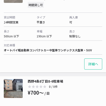
時間貸し可
貸出時間
タイプ
再入庫
24時間営業
平置き
可
長さ
車幅
高さ
500cm 以下
190cm 以下
制限なし
対応車種
オートバイ
軽自動車
コンパクトカー
中型車
ワンボックス
大型車・SUV
詳細へ
西野4条8丁目8-6駐車場
0
/ 0件
¥700〜
/ 日