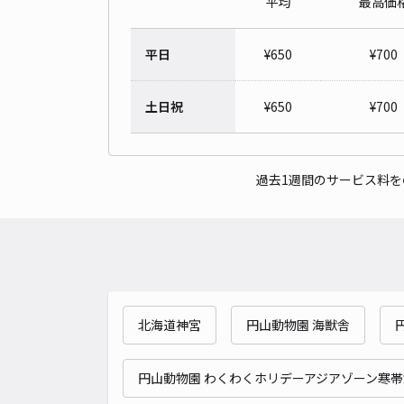
平均
最高価
平日
¥
650
¥
700
土日祝
¥
650
¥
700
過去1週間のサービス料
北海道神宮
円山動物園 海獣舎
円山動物園 わくわくホリデーアジアゾーン寒帯