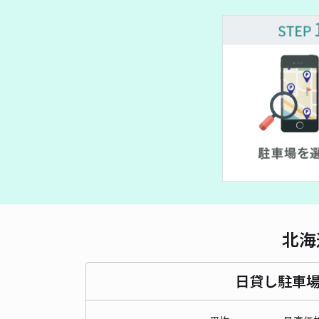
北海
日貸し駐車