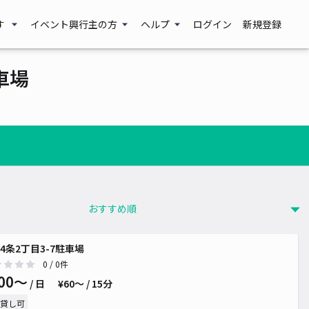
す
イベント興行主の方
ヘルプ
ログイン
新規登録
車場
4条2丁目3-7駐車場
0
/ 0件
00〜
/ 日
¥60〜 / 15分
貸し可