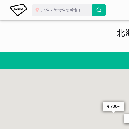
北
¥ 700~