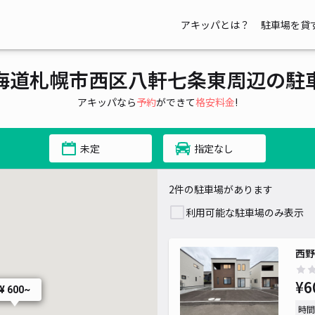
アキッパとは？
駐車場を貸
海道札幌市西区八軒七条東周辺の駐
アキッパなら
予約
ができて
格安料金
!
未定
指定なし
2件の駐車場があります
利用可能な駐車場のみ表示
西野
¥6
¥ 600~
時間