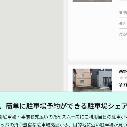
貸出
長さ
対応
西野
¥7
、簡単に駐車場予約ができる駐車場シェ
貸出
制駐車場・事前お支払いのためスムーズにご利用当日の駐車が
長さ
キッパの持つ豊富な駐車場拠点から、目的地に近い駐車場が見つ