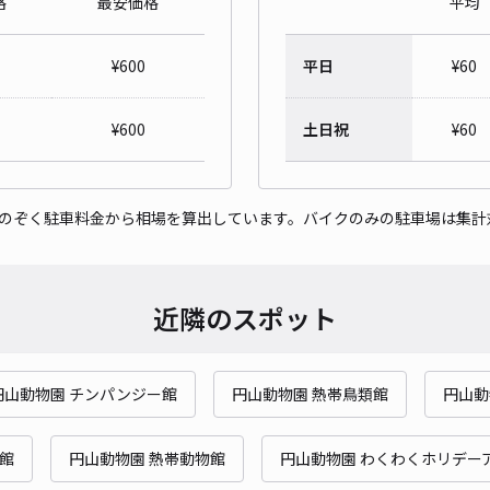
格
最安価格
平均
¥
600
平日
¥
60
¥
600
土日祝
¥
60
をのぞく駐車料金から相場を算出しています。バイクのみの駐車場は集計
近隣のスポット
円山動物園 チンパンジー館
円山動物園 熱帯鳥類館
円山動
館
円山動物園 熱帯動物館
円山動物園 わくわくホリデー