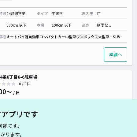
時間
24時間営業
タイプ
平置き
再入庫
可
500cm 以下
車幅
190cm 以下
高さ
制限なし
車種
オートバイ
軽自動車
コンパクトカー
中型車
ワンボックス
大型車・SUV
詳細へ
4条8丁目8-6駐車場
0
/ 0件
00〜
/ 日
アアプリです
時間
24時間営業
タイプ
平置き
再入庫
可
可能です。
500cm 以下
車幅
190cm 以下
高さ
制限なし
かります。