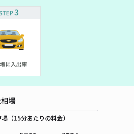
車種
オートバイ
軽自動車
コンパクトカー
中型車
ワンボックス
大型車・SUV
詳細へ
金相場
車場（15分あたりの料金）