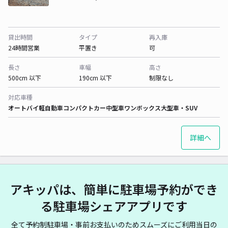
貸出時間
タイプ
再入庫
24時間営業
平置き
可
長さ
車幅
高さ
500cm 以下
190cm 以下
制限なし
対応車種
オートバイ
軽自動車
コンパクトカー
中型車
ワンボックス
大型車・SUV
詳細へ
アキッパは、簡単に駐車場予約ができ
る駐車場シェアアプリです
全て予約制駐車場・事前お支払いのためスムーズにご利用当日の