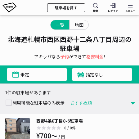
駐車場を貸す
検索
ログイン
メニュー
一覧
地図
北海道札幌市西区西野十二条八丁目周辺の
駐車場
アキッパなら
予約
ができて
格安料金
!
未定
指定なし
1件の駐車場があります
利用可能な駐車場のみ表示
西野4条8丁目8-6駐車場
0
/ 0件
¥700〜
/ 日