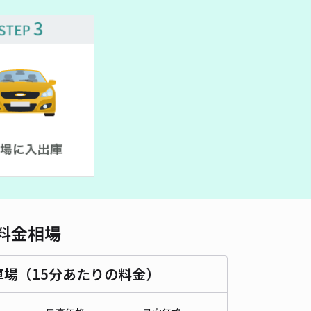
車種
オートバイ
軽自動車
コンパクトカー
中型車
ワンボックス
大型車・SUV
詳細へ
スアリーナ K"宅アキッパ駐車場【1】
5
/ 5件
00〜
/ 日
時間
09:00 〜23:30
タイプ
平置き
再入庫
可
490cm 以下
車幅
188cm 以下
高さ
制限なし
料金相場
車種
オートバイ
軽自動車
コンパクトカー
中型車
ワンボックス
大型車・SUV
車場（15分あたりの料金）
詳細へ