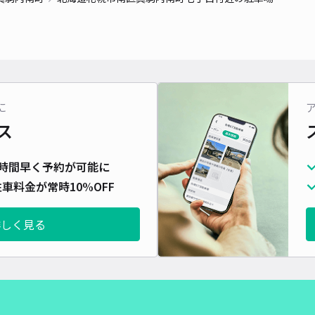
対応
に
アイ
ス
¥1
時間早く予約が可能に
車料金が常時10%OFF
貸出
詳しく見る
長さ
対応