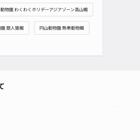
予約不可
動物園 わくわくホリデーアジアゾーン高山館
時間
24時間営業
タイプ
平置き
再入庫
可
園 類人猿館
円山動物園 熱帯動物館
480cm 以下
車幅
220cm 以下
高さ
制限なし
車種
オートバイ
軽自動車
コンパクトカー
中型車
ワンボックス
大型車・SUV
詳細へ
真駒内柏丘5丁目10-84 個人宅◉アキッパ駐車場
て
5
/ 5件
00〜
/ 日
時間
24時間営業
タイプ
平置き
再入庫
可
490cm 以下
車幅
220cm 以下
高さ
260cm 以下