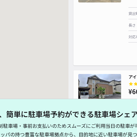
貸出
長さ
対応
アイ
¥6
、簡単に駐車場予約ができる駐車場シェ
貸出
制駐車場・事前お支払いのためスムーズにご利用当日の駐車が
長さ
キッパの持つ豊富な駐車場拠点から、目的地に近い駐車場が見つ