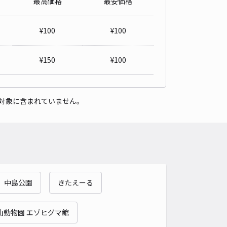
最高価格
最安価格
内南町1丁目7-2-3個人宅駐車場
5
/ 1件
¥
100
¥
100
00〜
/ 日
¥100〜 / 15分
貸し可
¥
150
¥
100
時間
24時間営業
タイプ
平置き
再入庫
可
対象に含まれていません。
340cm 以下
車幅
150cm 以下
高さ
制限なし
車種
オートバイ
軽自動車
コンパクトカー
中型車
ワンボックス
大型車・SUV
詳細へ
中島公園
きたえーる
真駒内柏丘4丁目1-13 個人宅◉アキッパ駐車場
4.8
/ 6件
00〜
山動物園 エゾヒグマ館
/ 日