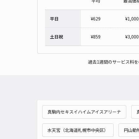
平均
最高価
平日
¥
629
¥
1,000
土日祝
¥
859
¥
3,000
過去1週間のサービス料
真駒内セキスイハイムアイスアリーナ
水天宮（北海道札幌市中央区）
円山動