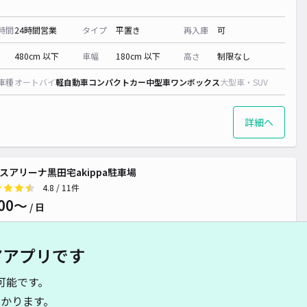
時間
24時間営業
タイプ
平置き
再入庫
可
480cm 以下
車幅
180cm 以下
高さ
制限なし
車種
オートバイ
軽自動車
コンパクトカー
中型車
ワンボックス
大型車・SUV
詳細へ
スアリーナ黒田宅akippa駐車場
4.8
/ 11件
00〜
/ 日
アアプリです
時間
24時間営業
タイプ
平置き
再入庫
可
可能です。
480cm 以下
車幅
180cm 以下
高さ
制限なし
かります。