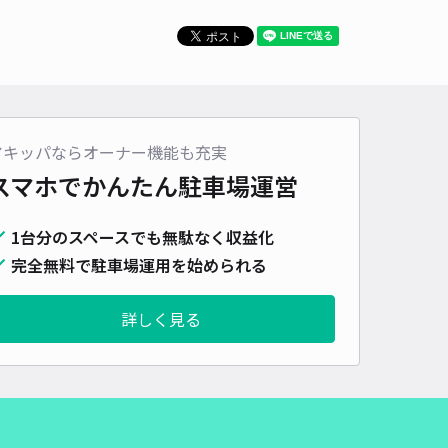
車種
オートバイ
軽自動車
コンパクトカー
中型車
ワンボックス
大型車・SUV
詳細へ
アキッパならオーナー機能も充実
スアリーナ阿刀田宅akippa駐車場
スマホでかんたん
駐車場運営
4.5
/ 10件
,000〜
/ 日
1台分のスペースでも無駄なく収益化
完全無料で駐車場運用を始められる
時間
24時間営業
タイプ
平置き
再入庫
可
詳しく見る
480cm 以下
車幅
180cm 以下
高さ
制限なし
車種
オートバイ
軽自動車
コンパクトカー
中型車
ワンボックス
大型車・SUV
詳細へ