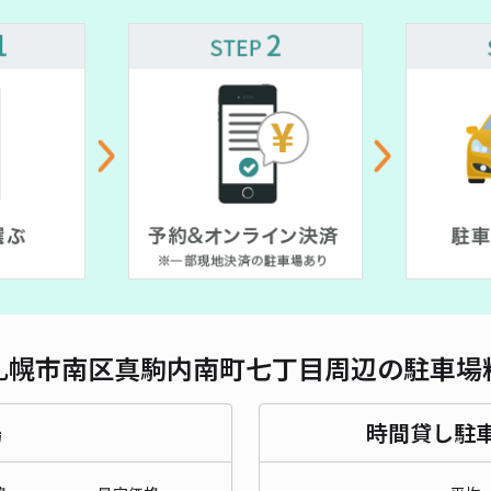
対応
アイ
¥6
貸出
長さ
札幌市南区真駒内南町七丁目周辺の駐車場
対応
場
時間貸し駐