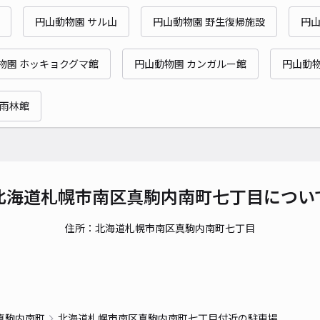
当日
円山動物園 サル山
円山動物園 野生復帰施設
円山
貸出
物園 ホッキョクグマ館
円山動物園 カンガルー館
円山動物
長さ
対応
帯雨林館
南区
北海道札幌市南区真駒内南町七丁目につい
¥8
住所：北海道札幌市南区真駒内南町七丁目
貸出
長さ
真駒内南町
北海道札幌市南区真駒内南町七丁目付近の駐車場