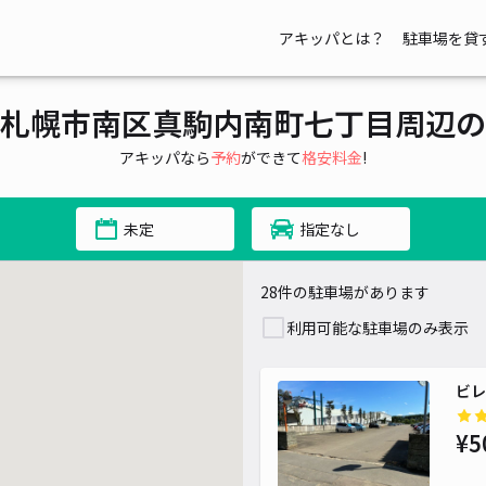
アキッパとは？
駐車場を貸
札幌市南区真駒内南町七丁目周辺の
700~
アキッパなら
予約
ができて
格安料金
!
未定
指定なし
28件の駐車場があります
利用可能な駐車場のみ表示
ビレ
¥5