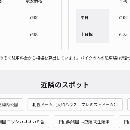
格
最安価格
平均
真駒
¥
400
平日
¥
100
¥7
時間
¥
400
土日祝
¥
125
貸出
をのぞく駐車料金から相場を算出しています。バイクのみの駐車場は集計
長さ
対応
近隣のスポット
真駒内公園
札幌ドーム（大和ハウス プレミストドーム）
南区
¥7
物園 エゾシカ オオカミ舎
円山動物園 は虫類 両生類館
円