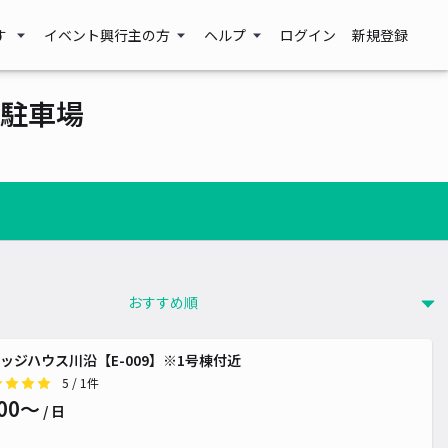
す
イベント興行主の方
ヘルプ
ログイン
新規登録
駐車場
ッジハウス川沿【E-009】※1号棟付近
5
/ 1件
00〜
/ 日