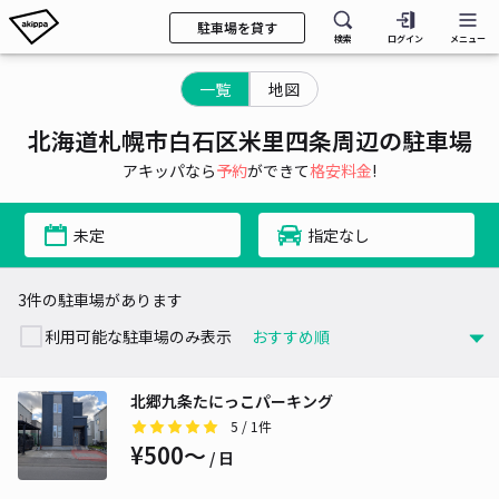
駐車場を貸す
検索
ログイン
メニュー
一覧
地図
北海道札幌市白石区米里四条周辺の駐車場
アキッパなら
予約
ができて
格安料金
!
未定
指定なし
3件の駐車場があります
利用可能な駐車場のみ表示
北郷九条たにっこパーキング
5
/ 1件
¥500〜
/ 日