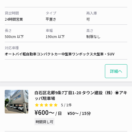
貸出時間
タイプ
再入庫
24時間営業
平置き
可
長さ
車幅
高さ
500cm 以下
190cm 以下
制限なし
対応車種
オートバイ
軽自動車
コンパクトカー
中型車
ワンボックス
大型車・SUV
詳細へ
白石区北郷9条7丁目1-20 タウン建設（株）◉アキ
ッパ駐車場
5
/ 1件
¥600〜
/ 日
¥50〜 / 15分
時間貸し可