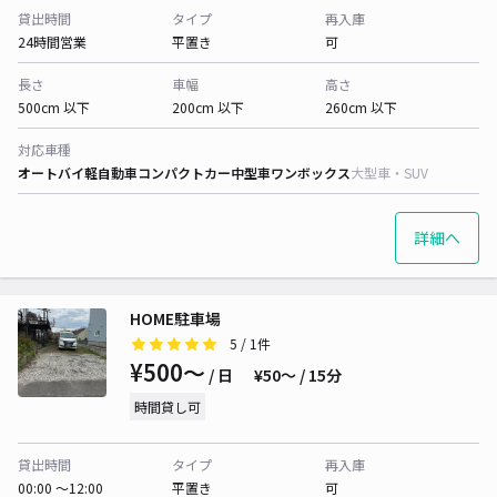
貸出時間
タイプ
再入庫
24時間営業
平置き
可
長さ
車幅
高さ
500cm 以下
200cm 以下
260cm 以下
対応車種
オートバイ
軽自動車
コンパクトカー
中型車
ワンボックス
大型車・SUV
詳細へ
HOME駐車場
5
/ 1件
¥500〜
/ 日
¥50〜 / 15分
時間貸し可
貸出時間
タイプ
再入庫
00:00 〜12:00
平置き
可