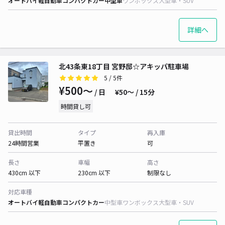
オートバイ
軽自動車
コンパクトカー
中型車
ワンボックス
大型車・SUV
詳細へ
北43条東18丁目 宮野邸☆アキッパ駐車場
5
/ 5件
¥500〜
/ 日
¥50〜 / 15分
時間貸し可
貸出時間
タイプ
再入庫
24時間営業
平置き
可
長さ
車幅
高さ
430cm 以下
230cm 以下
制限なし
対応車種
オートバイ
軽自動車
コンパクトカー
中型車
ワンボックス
大型車・SUV