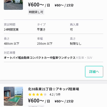
¥600〜
/ 日
¥60〜 / 15分
時間貸し可
貸出時間
タイプ
再入庫
24時間営業
平置き
可
長さ
車幅
高さ
480cm 以下
250cm 以下
制限なし
対応車種
オートバイ
軽自動車
コンパクトカー
中型車
ワンボックス
大型車・SUV
詳細へ
北38条東21丁目☆アキッパ駐車場
4.2
/ 5件
¥600〜
/ 日
¥60〜 / 15分