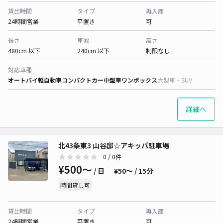
貸出時間
タイプ
再入庫
24時間営業
平置き
可
長さ
車幅
高さ
480cm 以下
240cm 以下
制限なし
対応車種
オートバイ
軽自動車
コンパクトカー
中型車
ワンボックス
大型車・SUV
詳細へ
北43条東3 山谷邸☆アキッパ駐車場
0
/ 0件
¥500〜
/ 日
¥50〜 / 15分
時間貸し可
貸出時間
タイプ
再入庫
24時間営業
平置き
可