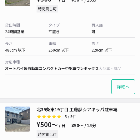
時間貸し可
貸出時間
タイプ
再入庫
24時間営業
平置き
可
長さ
車幅
高さ
480cm 以下
250cm 以下
220cm 以下
対応車種
オートバイ
軽自動車
コンパクトカー
中型車
ワンボックス
大型車・SUV
詳細へ
北39条東19丁目 工藤邸☆アキッパ駐車場
5
/ 5件
¥500〜
/ 日
¥50〜 / 15分
時間貸し可