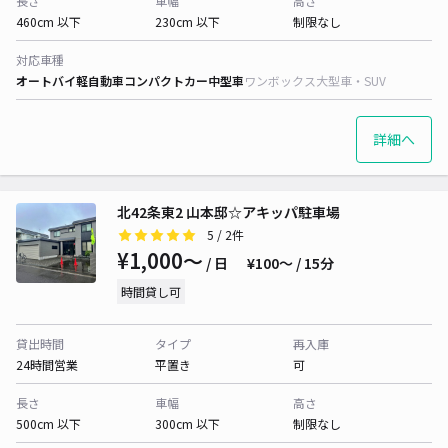
長さ
車幅
高さ
460cm 以下
230cm 以下
制限なし
対応車種
オートバイ
軽自動車
コンパクトカー
中型車
ワンボックス
大型車・SUV
詳細へ
北42条東2 山本邸☆アキッパ駐車場
5
/ 2件
¥1,000〜
/ 日
¥100〜 / 15分
時間貸し可
貸出時間
タイプ
再入庫
24時間営業
平置き
可
長さ
車幅
高さ
500cm 以下
300cm 以下
制限なし