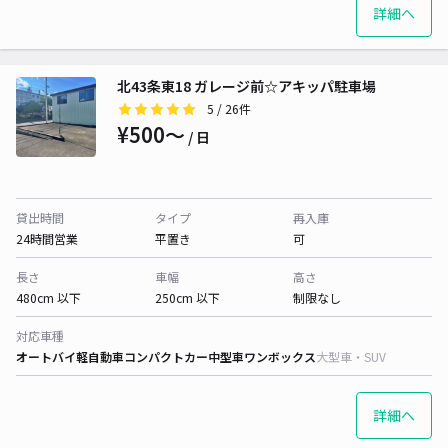
詳細へ
北43条東18 ガレージ前☆アキッパ駐車場
5
/ 26件
¥500〜
/ 日
貸出時間
タイプ
再入庫
24時間営業
平置き
可
長さ
車幅
高さ
480cm 以下
250cm 以下
制限なし
対応車種
オートバイ
軽自動車
コンパクトカー
中型車
ワンボックス
大型車・SUV
詳細へ