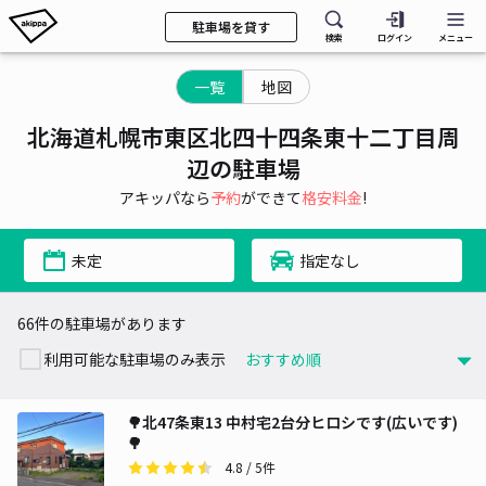
駐車場を貸す
検索
ログイン
メニュー
一覧
地図
北海道札幌市東区北四十四条東十二丁目周
辺の駐車場
アキッパなら
予約
ができて
格安料金
!
未定
指定なし
66件の駐車場があります
利用可能な駐車場のみ表示
🌳北47条東13 中村宅2台分ヒロシです(広いです)
🌳
4.8
/ 5件