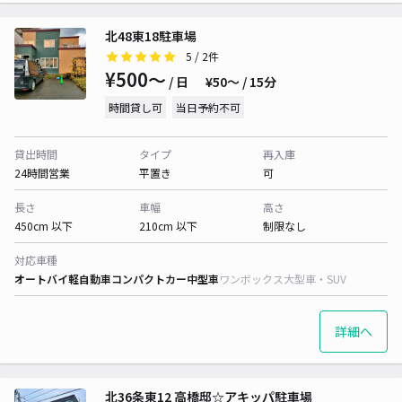
北48東18駐車場
5
/ 2件
¥500〜
/ 日
¥50〜 / 15分
時間貸し可
当日予約不可
貸出時間
タイプ
再入庫
24時間営業
平置き
可
長さ
車幅
高さ
450cm 以下
210cm 以下
制限なし
対応車種
オートバイ
軽自動車
コンパクトカー
中型車
ワンボックス
大型車・SUV
詳細へ
北36条東12 高橋邸☆アキッパ駐車場