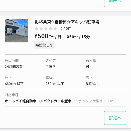
詳細へ
北45条東9 岩橋邸☆アキッパ駐車場
0
/ 0件
¥500〜
/ 日
¥50〜 / 15分
時間貸し可
貸出時間
タイプ
再入庫
24時間営業
平置き
可
長さ
車幅
高さ
460cm 以下
250cm 以下
制限なし
対応車種
オートバイ
軽自動車
コンパクトカー
中型車
ワンボックス
大型車・SUV
詳細へ