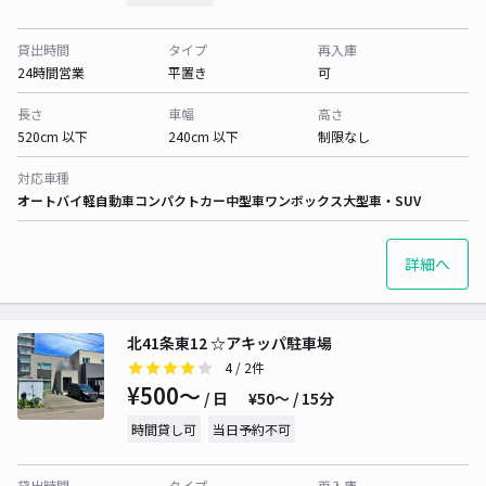
貸出時間
タイプ
再入庫
24時間営業
平置き
可
長さ
車幅
高さ
520cm 以下
240cm 以下
制限なし
対応車種
オートバイ
軽自動車
コンパクトカー
中型車
ワンボックス
大型車・SUV
詳細へ
北41条東12 ☆アキッパ駐車場
4
/ 2件
¥500〜
/ 日
¥50〜 / 15分
時間貸し可
当日予約不可
貸出時間
タイプ
再入庫