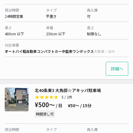
貸出時間
タイプ
再入庫
24時間営業
平置き
可
長さ
車幅
高さ
480cm 以下
250cm 以下
制限なし
対応車種
オートバイ
軽自動車
コンパクトカー
中型車
ワンボックス
大型車・SUV
詳細へ
北40条東3 大角邸☆アキッパ駐車場
5
/ 2件
¥500〜
/ 日
¥50〜 / 15分
時間貸し可
貸出時間
タイプ
再入庫