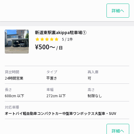
詳細へ
新道東駅裏akippa駐車場①
5
/ 1件
¥500〜
/ 日
貸出時間
タイプ
再入庫
24時間営業
平置き
可
長さ
車幅
高さ
608cm 以下
272cm 以下
制限なし
対応車種
オートバイ
軽自動車
コンパクトカー
中型車
ワンボックス
大型車・SUV
詳細へ