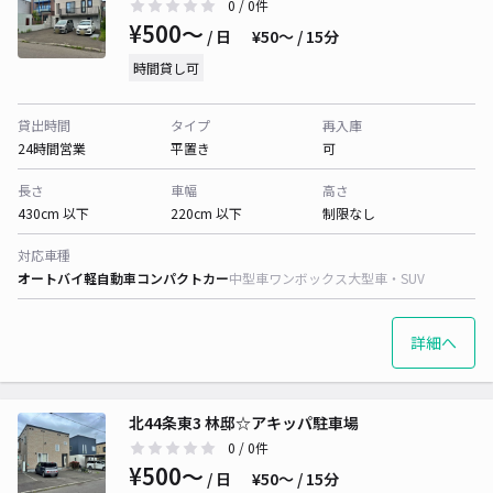
0
/ 0件
¥500〜
/ 日
¥50〜 / 15分
時間貸し可
貸出時間
タイプ
再入庫
24時間営業
平置き
可
長さ
車幅
高さ
430cm 以下
220cm 以下
制限なし
対応車種
オートバイ
軽自動車
コンパクトカー
中型車
ワンボックス
大型車・SUV
詳細へ
北44条東3 林邸☆アキッパ駐車場
0
/ 0件
¥500〜
/ 日
¥50〜 / 15分