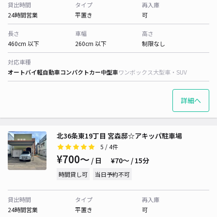
貸出時間
タイプ
再入庫
24時間営業
平置き
可
長さ
車幅
高さ
460cm 以下
260cm 以下
制限なし
対応車種
オートバイ
軽自動車
コンパクトカー
中型車
ワンボックス
大型車・SUV
詳細へ
北36条東19丁目 宮森邸☆アキッパ駐車場
5
/ 4件
¥700〜
/ 日
¥70〜 / 15分
時間貸し可
当日予約不可
貸出時間
タイプ
再入庫
24時間営業
平置き
可