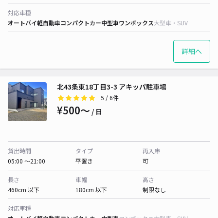
対応車種
オートバイ
軽自動車
コンパクトカー
中型車
ワンボックス
大型車・SUV
詳細へ
北43条東18丁目3-3 アキッパ駐車場
5
/ 6件
¥500〜
/ 日
貸出時間
タイプ
再入庫
05:00 〜21:00
平置き
可
長さ
車幅
高さ
460cm 以下
180cm 以下
制限なし
対応車種