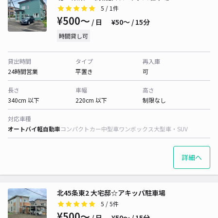
5
/ 1件
¥500〜
/ 日
¥50〜 / 15分
時間貸し可
貸出時間
タイプ
再入庫
24時間営業
平置き
可
長さ
車幅
高さ
340cm 以下
220cm 以下
制限なし
対応車種
オートバイ
軽自動車
コンパクトカー
中型車
ワンボックス
大型車・SUV
詳細へ
北45条東2 大宅邸☆アキッパ駐車場
5
/ 5件
¥500〜
/ 日
¥50〜 / 15分