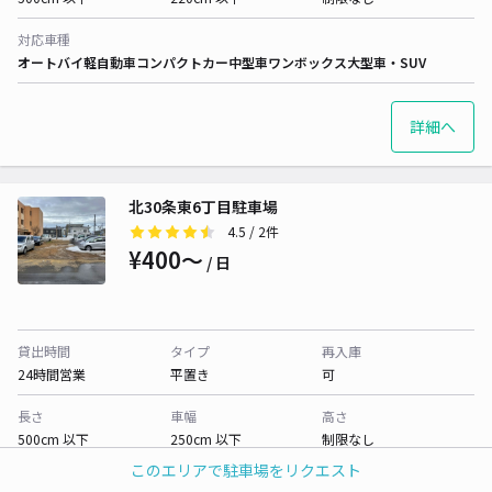
対応車種
オートバイ
軽自動車
コンパクトカー
中型車
ワンボックス
大型車・SUV
詳細へ
北30条東6丁目駐車場
4.5
/ 2件
¥400〜
/ 日
貸出時間
タイプ
再入庫
24時間営業
平置き
可
長さ
車幅
高さ
500cm 以下
250cm 以下
制限なし
このエリアで駐車場をリクエスト
対応車種