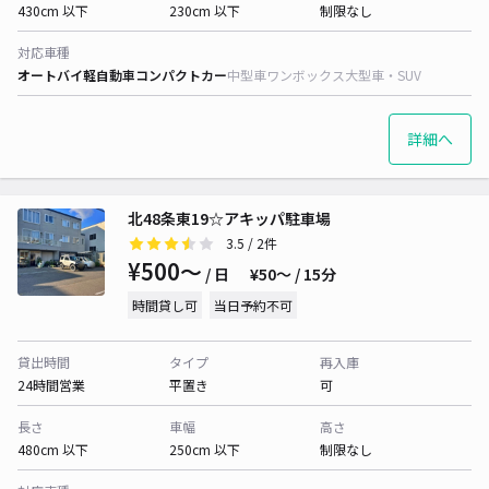
430cm 以下
230cm 以下
制限なし
対応車種
オートバイ
軽自動車
コンパクトカー
中型車
ワンボックス
大型車・SUV
詳細へ
北48条東19☆アキッパ駐車場
3.5
/ 2件
¥500〜
/ 日
¥50〜 / 15分
時間貸し可
当日予約不可
貸出時間
タイプ
再入庫
24時間営業
平置き
可
長さ
車幅
高さ
480cm 以下
250cm 以下
制限なし