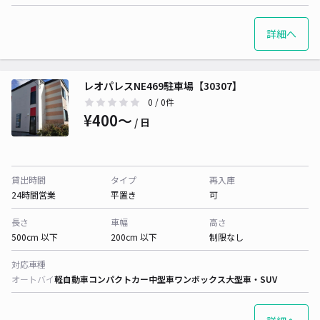
詳細へ
レオパレスNE469駐車場【30307】
0
/ 0件
¥400〜
/ 日
貸出時間
タイプ
再入庫
24時間営業
平置き
可
長さ
車幅
高さ
500cm 以下
200cm 以下
制限なし
対応車種
オートバイ
軽自動車
コンパクトカー
中型車
ワンボックス
大型車・SUV