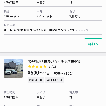
24時間営業
平置き
可
長さ
車幅
高さ
480cm 以下
250cm 以下
制限なし
対応車種
オートバイ
軽自動車
コンパクトカー
中型車
ワンボックス
大型車・SUV
詳細へ
北44条東2 佐野邸☆アキッパ駐車場
5
/ 1件
¥600〜
/ 日
¥50〜 / 15分
時間貸し可
当日予約不可
貸出時間
タイプ
再入庫
24時間営業
平置き
可