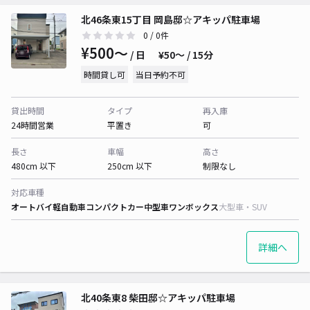
北46条東15丁目 岡島邸☆アキッパ駐車場
0
/ 0件
¥500〜
/ 日
¥50〜 / 15分
時間貸し可
当日予約不可
貸出時間
タイプ
再入庫
24時間営業
平置き
可
長さ
車幅
高さ
480cm 以下
250cm 以下
制限なし
対応車種
オートバイ
軽自動車
コンパクトカー
中型車
ワンボックス
大型車・SUV
詳細へ
北40条東8 柴田邸☆アキッパ駐車場