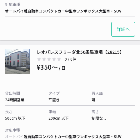
対応車種
オートバイ
軽自動車
コンパクトカー
中型車
ワンボックス
大型車・SUV
詳細へ
レオパレスフリーダ北50条駐車場【28215】
0
/ 0件
¥350〜
/ 日
貸出時間
タイプ
再入庫
24時間営業
平置き
可
長さ
車幅
高さ
500cm 以下
200cm 以下
制限なし
対応車種
オートバイ
軽自動車
コンパクトカー
中型車
ワンボックス
大型車・SUV