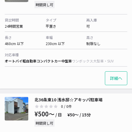
時間貸し可
貸出時間
タイプ
再入庫
24時間営業
平置き
可
長さ
車幅
高さ
460cm 以下
230cm 以下
制限なし
対応車種
オートバイ
軽自動車
コンパクトカー
中型車
ワンボックス
大型車・SUV
詳細へ
北36条東10 浅水邸☆アキッパ駐車場
0
/ 0件
¥500〜
/ 日
¥50〜 / 15分
時間貸し可