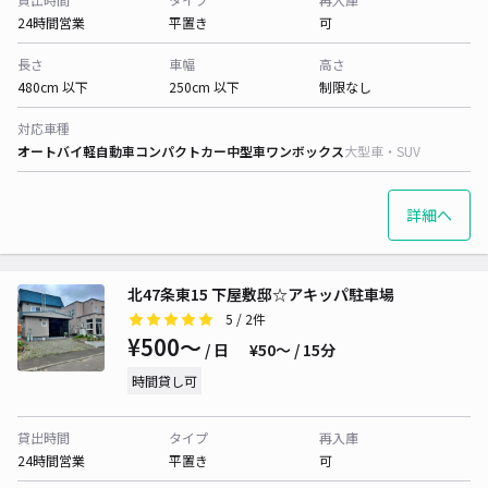
24時間営業
平置き
可
長さ
車幅
高さ
480cm 以下
250cm 以下
制限なし
対応車種
オートバイ
軽自動車
コンパクトカー
中型車
ワンボックス
大型車・SUV
詳細へ
北47条東15 下屋敷邸☆アキッパ駐車場
5
/ 2件
¥500〜
/ 日
¥50〜 / 15分
時間貸し可
貸出時間
タイプ
再入庫
24時間営業
平置き
可