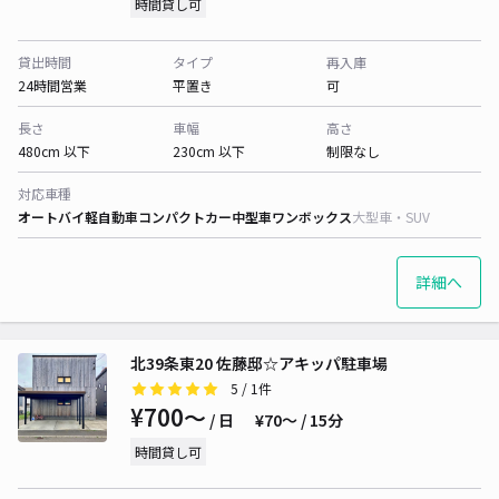
時間貸し可
貸出時間
タイプ
再入庫
24時間営業
平置き
可
長さ
車幅
高さ
480cm 以下
230cm 以下
制限なし
対応車種
オートバイ
軽自動車
コンパクトカー
中型車
ワンボックス
大型車・SUV
詳細へ
北39条東20 佐藤邸☆アキッパ駐車場
5
/ 1件
¥700〜
/ 日
¥70〜 / 15分
時間貸し可