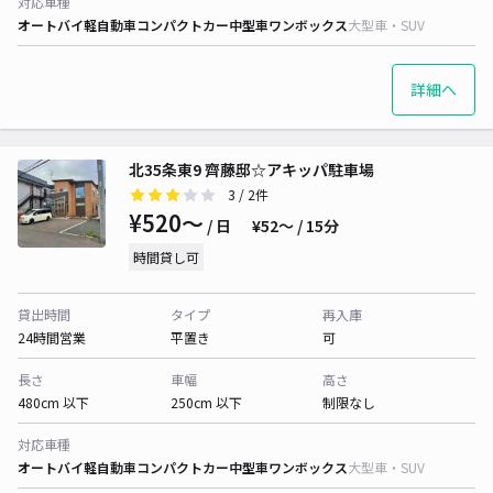
対応車種
オートバイ
軽自動車
コンパクトカー
中型車
ワンボックス
大型車・SUV
詳細へ
北35条東9 齊藤邸☆アキッパ駐車場
3
/ 2件
¥520〜
/ 日
¥52〜 / 15分
時間貸し可
貸出時間
タイプ
再入庫
24時間営業
平置き
可
長さ
車幅
高さ
480cm 以下
250cm 以下
制限なし
対応車種
オートバイ
軽自動車
コンパクトカー
中型車
ワンボックス
大型車・SUV