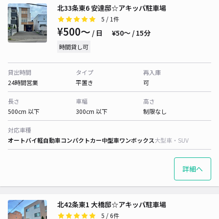
北33条東6 安達邸☆アキッパ駐車場
5
/ 1件
¥500〜
/ 日
¥50〜 / 15分
時間貸し可
貸出時間
タイプ
再入庫
24時間営業
平置き
可
長さ
車幅
高さ
500cm 以下
300cm 以下
制限なし
対応車種
オートバイ
軽自動車
コンパクトカー
中型車
ワンボックス
大型車・SUV
詳細へ
北42条東1 大橋邸☆アキッパ駐車場
5
/ 6件