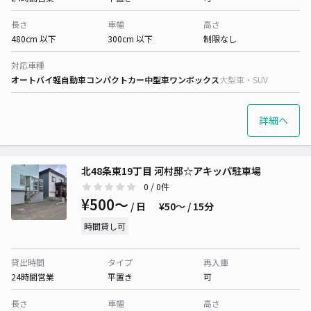
長さ
車幅
高さ
480cm 以下
300cm 以下
制限なし
対応車種
オートバイ
軽自動車
コンパクトカー
中型車
ワンボックス
大型車・SUV
詳細へ
北48条東19丁目 河村邸☆アキッパ駐車場
0
/ 0件
¥500〜
/ 日
¥50〜 / 15分
時間貸し可
貸出時間
タイプ
再入庫
24時間営業
平置き
可
長さ
車幅
高さ