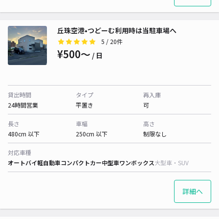
丘珠空港•つどーむ利用時は当駐車場へ
5
/ 20件
¥500〜
/ 日
貸出時間
タイプ
再入庫
24時間営業
平置き
可
長さ
車幅
高さ
480cm 以下
250cm 以下
制限なし
対応車種
オートバイ
軽自動車
コンパクトカー
中型車
ワンボックス
大型車・SUV
詳細へ