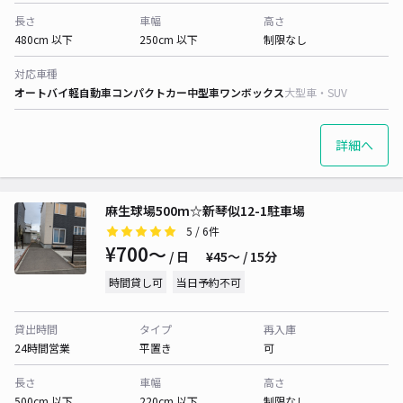
長さ
車幅
高さ
480cm 以下
250cm 以下
制限なし
対応車種
オートバイ
軽自動車
コンパクトカー
中型車
ワンボックス
大型車・SUV
詳細へ
麻生球場500m☆新琴似12-1駐車場
5
/ 6件
¥700〜
/ 日
¥45〜 / 15分
時間貸し可
当日予約不可
貸出時間
タイプ
再入庫
24時間営業
平置き
可
長さ
車幅
高さ
500cm 以下
220cm 以下
制限なし