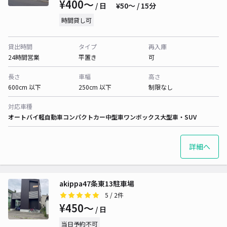
¥400〜
/ 日
¥50〜 / 15分
時間貸し可
貸出時間
タイプ
再入庫
24時間営業
平置き
可
長さ
車幅
高さ
600cm 以下
250cm 以下
制限なし
対応車種
オートバイ
軽自動車
コンパクトカー
中型車
ワンボックス
大型車・SUV
詳細へ
akippa47条東13駐車場
5
/ 2件
¥450〜
/ 日
当日予約不可