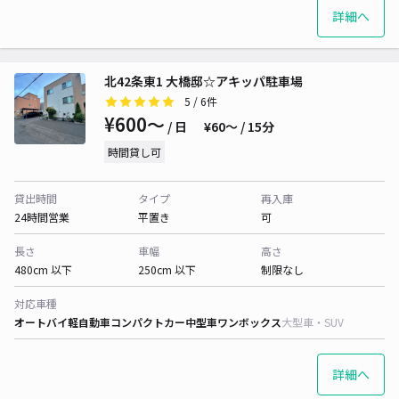
詳細へ
北42条東1 大橋邸☆アキッパ駐車場
5
/ 6件
¥600〜
/ 日
¥60〜 / 15分
時間貸し可
貸出時間
タイプ
再入庫
24時間営業
平置き
可
長さ
車幅
高さ
480cm 以下
250cm 以下
制限なし
対応車種
オートバイ
軽自動車
コンパクトカー
中型車
ワンボックス
大型車・SUV
詳細へ