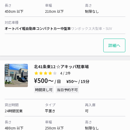
長さ
車幅
高さ
450cm 以下
210cm 以下
制限なし
対応車種
オートバイ
軽自動車
コンパクトカー
中型車
ワンボックス
大型車・SUV
詳細へ
北41条東12 ☆アキッパ駐車場
4
/ 2件
¥500〜
/ 日
¥50〜 / 15分
時間貸し可
当日予約不可
貸出時間
タイプ
再入庫
24時間営業
平置き
可
長さ
車幅
高さ
480cm 以下
250cm 以下
制限なし