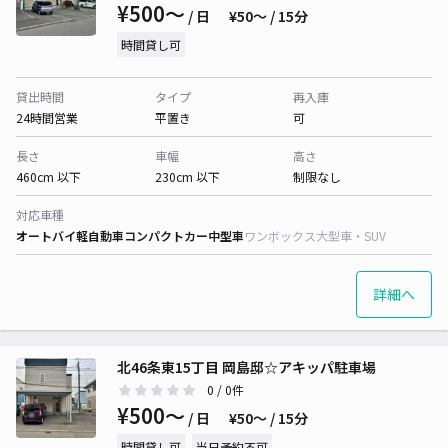
¥500〜
/ 日
¥50〜 / 15分
時間貸し可
貸出時間
タイプ
再入庫
24時間営業
平置き
可
長さ
車幅
高さ
460cm 以下
230cm 以下
制限なし
対応車種
オートバイ
軽自動車
コンパクトカー
中型車
ワンボックス
大型車・SUV
詳細へ
北46条東15丁目 岡島邸☆アキッパ駐車場
0
/ 0件
¥500〜
/ 日
¥50〜 / 15分
時間貸し可
当日予約不可