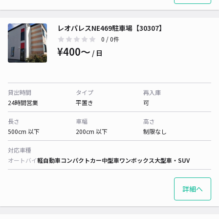
レオパレスNE469駐車場【30307】
0
/ 0件
¥400〜
/ 日
貸出時間
タイプ
再入庫
24時間営業
平置き
可
長さ
車幅
高さ
500cm 以下
200cm 以下
制限なし
対応車種
オートバイ
軽自動車
コンパクトカー
中型車
ワンボックス
大型車・SUV
詳細へ