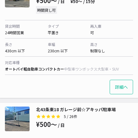
¥500〜
/ 日
¥50〜 / 15分
時間貸し可
貸出時間
タイプ
再入庫
24時間営業
平置き
可
長さ
車幅
高さ
430cm 以下
230cm 以下
制限なし
対応車種
オートバイ
軽自動車
コンパクトカー
中型車
ワンボックス
大型車・SUV
詳細へ
北43条東18 ガレージ前☆アキッパ駐車場
5
/ 26件
¥500〜
/ 日