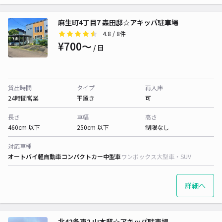
麻生町4丁目7 森田邸☆アキッパ駐車場
4.8
/ 8件
¥700〜
/ 日
貸出時間
タイプ
再入庫
24時間営業
平置き
可
長さ
車幅
高さ
460cm 以下
250cm 以下
制限なし
対応車種
オートバイ
軽自動車
コンパクトカー
中型車
ワンボックス
大型車・SUV
詳細へ
北42条東2 山本邸☆アキッパ駐車場