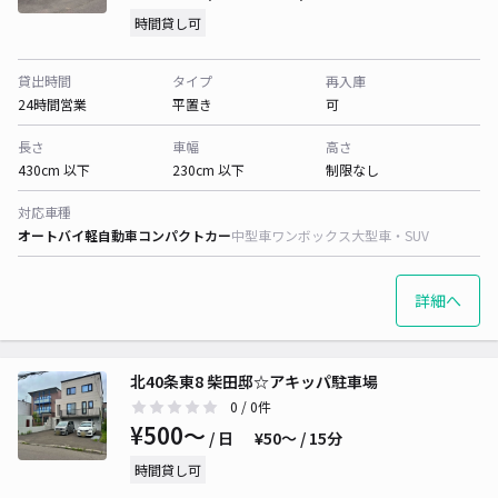
時間貸し可
貸出時間
タイプ
再入庫
24時間営業
平置き
可
長さ
車幅
高さ
430cm 以下
230cm 以下
制限なし
対応車種
オートバイ
軽自動車
コンパクトカー
中型車
ワンボックス
大型車・SUV
詳細へ
北40条東8 柴田邸☆アキッパ駐車場
0
/ 0件
¥500〜
/ 日
¥50〜 / 15分
時間貸し可