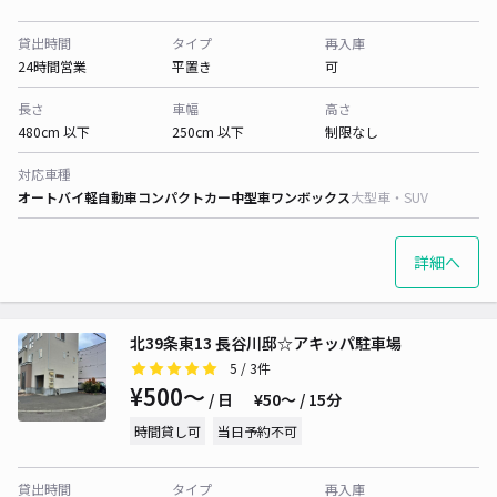
貸出時間
タイプ
再入庫
24時間営業
平置き
可
長さ
車幅
高さ
480cm 以下
250cm 以下
制限なし
対応車種
オートバイ
軽自動車
コンパクトカー
中型車
ワンボックス
大型車・SUV
詳細へ
北39条東13 長谷川邸☆アキッパ駐車場
5
/ 3件
¥500〜
/ 日
¥50〜 / 15分
時間貸し可
当日予約不可
貸出時間
タイプ
再入庫