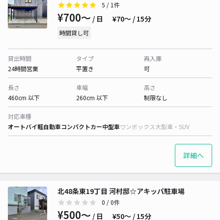
5
/ 1件
¥700〜
/ 日
¥70〜 / 15分
時間貸し可
貸出時間
タイプ
再入庫
24時間営業
平置き
可
長さ
車幅
高さ
460cm 以下
260cm 以下
制限なし
対応車種
オートバイ
軽自動車
コンパクトカー
中型車
ワンボックス
大型車・SUV
詳細へ
北48条東19丁目 河村邸☆アキッパ駐車場
0
/ 0件
¥500〜
/ 日
¥50〜 / 15分