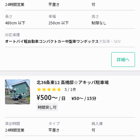
24時間営業
平置き
可
長さ
車幅
高さ
480cm 以下
250cm 以下
制限なし
対応車種
オートバイ
軽自動車
コンパクトカー
中型車
ワンボックス
大型車・SUV
詳細へ
北36条東12 高橋邸☆アキッパ駐車場
5
/ 1件
¥500〜
/ 日
¥50〜 / 15分
時間貸し可
貸出時間
タイプ
再入庫
24時間営業
平置き
可