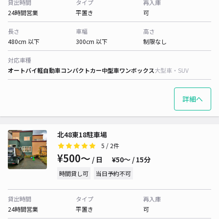
貸出時間
タイプ
再入庫
24時間営業
平置き
可
長さ
車幅
高さ
480cm 以下
300cm 以下
制限なし
対応車種
オートバイ
軽自動車
コンパクトカー
中型車
ワンボックス
大型車・SUV
詳細へ
北48東18駐車場
5
/ 2件
¥500〜
/ 日
¥50〜 / 15分
時間貸し可
当日予約不可
貸出時間
タイプ
再入庫
24時間営業
平置き
可