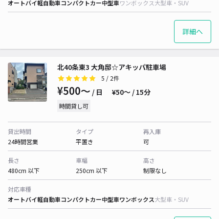
オートバイ
軽自動車
コンパクトカー
中型車
ワンボックス
大型車・SUV
詳細へ
北40条東3 大角邸☆アキッパ駐車場
5
/ 2件
¥500〜
/ 日
¥50〜 / 15分
時間貸し可
貸出時間
タイプ
再入庫
24時間営業
平置き
可
長さ
車幅
高さ
480cm 以下
250cm 以下
制限なし
対応車種
オートバイ
軽自動車
コンパクトカー
中型車
ワンボックス
大型車・SUV