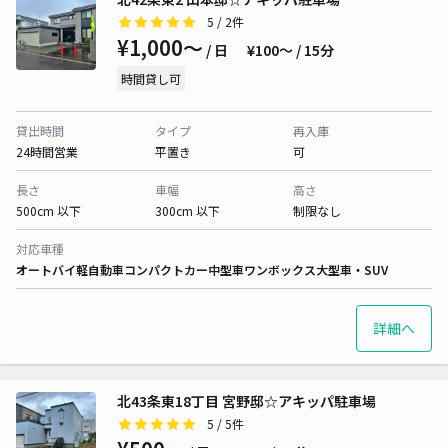
5
/ 2件
¥1,000〜
/ 日
¥100〜 / 15分
時間貸し可
貸出時間
タイプ
再入庫
24時間営業
平置き
可
長さ
車幅
高さ
500cm 以下
300cm 以下
制限なし
対応車種
オートバイ
軽自動車
コンパクトカー
中型車
ワンボックス
大型車・SUV
詳細へ
北43条東18丁目 宮野邸☆アキッパ駐車場
5
/ 5件