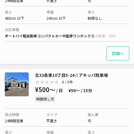
24時間営業
平置き
可
長さ
車幅
高さ
480cm 以下
240cm 以下
制限なし
対応車種
オートバイ
軽自動車
コンパクトカー
中型車
ワンボックス
大型車・SUV
詳細へ
北33条東10丁目5-24☆アキッパ駐車場
0
/ 0件
¥500〜
/ 日
¥50〜 / 15分
時間貸し可
貸出時間
タイプ
再入庫
24時間営業
平置き
可
長さ
車幅
高さ