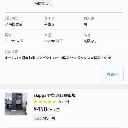
時間貸し可
貸出時間
タイプ
再入庫
24時間営業
平置き
可
長さ
車幅
高さ
600cm 以下
250cm 以下
制限なし
対応車種
オートバイ
軽自動車
コンパクトカー
中型車
ワンボックス
大型車・SUV
詳細へ
akippa47条東13駐車場
5
/ 2件
¥450〜
/ 日
当日予約不可