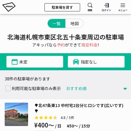
駐車場を貸す
検索
ログイン
メニュー
一覧
地図
北海道札幌市東区北五十条東周辺の駐車場
アキッパなら
予約
ができて
格安料金
!
未定
指定なし
38件の駐車場があります
利用可能な駐車場のみ表示
🌳北47条東13 中村宅2台分ヒロシです(広いです)
🌳
4.8
/ 5件
¥400〜
/ 日
¥50〜 / 15分