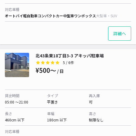
対応車種
オートバイ
軽自動車
コンパクトカー
中型車
ワンボックス
大型車・SUV
詳細へ
北43条東18丁目3-3 アキッパ駐車場
5
/ 6件
¥500〜
/ 日
貸出時間
タイプ
再入庫
05:00 〜21:00
平置き
可
長さ
車幅
高さ
460cm 以下
180cm 以下
制限なし
対応車種