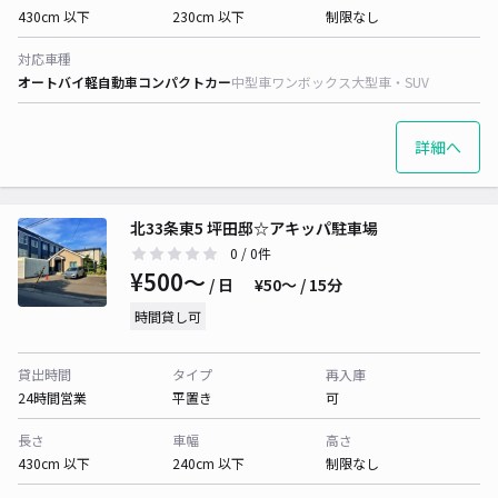
430cm 以下
230cm 以下
制限なし
対応車種
オートバイ
軽自動車
コンパクトカー
中型車
ワンボックス
大型車・SUV
詳細へ
北33条東5 坪田邸☆アキッパ駐車場
0
/ 0件
¥500〜
/ 日
¥50〜 / 15分
時間貸し可
貸出時間
タイプ
再入庫
24時間営業
平置き
可
長さ
車幅
高さ
430cm 以下
240cm 以下
制限なし