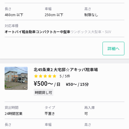
長さ
車幅
高さ
460cm 以下
250cm 以下
制限なし
対応車種
オートバイ
軽自動車
コンパクトカー
中型車
ワンボックス
大型車・SUV
詳細へ
北45条東2 大宅邸☆アキッパ駐車場
5
/ 5件
¥500〜
/ 日
¥50〜 / 15分
時間貸し可
貸出時間
タイプ
再入庫
24時間営業
平置き
可
長さ
車幅
高さ