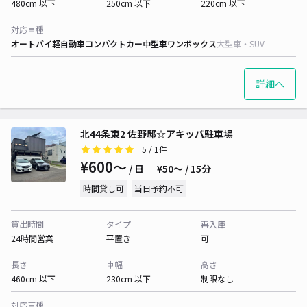
480cm 以下
250cm 以下
220cm 以下
対応車種
オートバイ
軽自動車
コンパクトカー
中型車
ワンボックス
大型車・SUV
詳細へ
北44条東2 佐野邸☆アキッパ駐車場
5
/ 1件
¥600〜
/ 日
¥50〜 / 15分
時間貸し可
当日予約不可
貸出時間
タイプ
再入庫
24時間営業
平置き
可
長さ
車幅
高さ
460cm 以下
230cm 以下
制限なし
対応車種