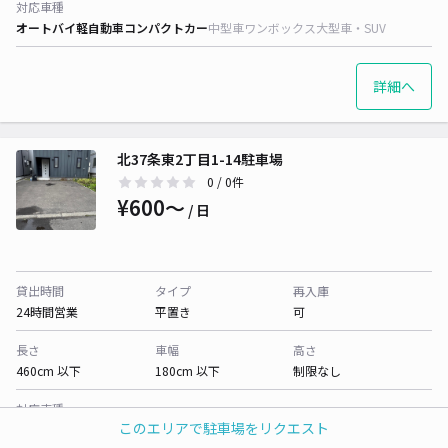
対応車種
オートバイ
軽自動車
コンパクトカー
中型車
ワンボックス
大型車・SUV
詳細へ
北37条東2丁目1-14駐車場
0
/ 0件
¥600〜
/ 日
貸出時間
タイプ
再入庫
24時間営業
平置き
可
長さ
車幅
高さ
460cm 以下
180cm 以下
制限なし
対応車種
このエリアで駐車場をリクエスト
オートバイ
軽自動車
コンパクトカー
中型車
ワンボックス
大型車・SUV