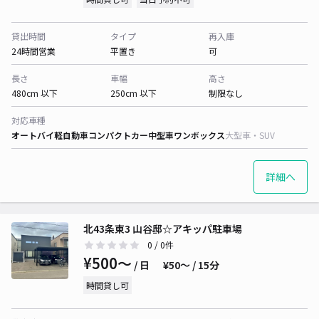
貸出時間
タイプ
再入庫
24時間営業
平置き
可
長さ
車幅
高さ
480cm 以下
250cm 以下
制限なし
対応車種
オートバイ
軽自動車
コンパクトカー
中型車
ワンボックス
大型車・SUV
詳細へ
北43条東3 山谷邸☆アキッパ駐車場
0
/ 0件
¥500〜
/ 日
¥50〜 / 15分
時間貸し可