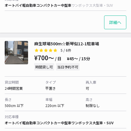
オートバイ
軽自動車
コンパクトカー
中型車
ワンボックス
大型車・SUV
詳細へ
麻生球場500m☆新琴似12-1駐車場
5
/ 6件
¥700〜
/ 日
¥45〜 / 15分
時間貸し可
当日予約不可
貸出時間
タイプ
再入庫
24時間営業
平置き
可
長さ
車幅
高さ
500cm 以下
220cm 以下
制限なし
対応車種
オートバイ
軽自動車
コンパクトカー
中型車
ワンボックス
大型車・SUV