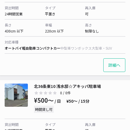
貸出時間
タイプ
再入庫
24時間営業
平置き
可
長さ
車幅
高さ
430cm 以下
220cm 以下
制限なし
対応車種
オートバイ
軽自動車
コンパクトカー
中型車
ワンボックス
大型車・SUV
詳細へ
北36条東10 浅水邸☆アキッパ駐車場
0
/ 0件
¥500〜
/ 日
¥50〜 / 15分
時間貸し可
貸出時間
タイプ
再入庫