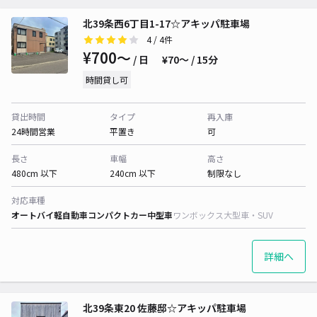
北39条西6丁目1-17☆アキッパ駐車場
4
/ 4件
¥700〜
/ 日
¥70〜 / 15分
時間貸し可
貸出時間
タイプ
再入庫
24時間営業
平置き
可
長さ
車幅
高さ
480cm 以下
240cm 以下
制限なし
対応車種
オートバイ
軽自動車
コンパクトカー
中型車
ワンボックス
大型車・SUV
詳細へ
北39条東20 佐藤邸☆アキッパ駐車場