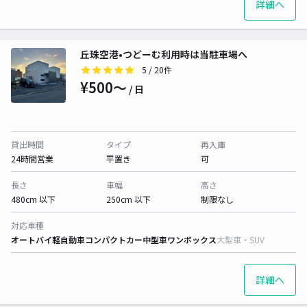
詳細へ
丘珠空港•つどーむ利用時は当駐車場へ
5
/ 20件
¥500〜
/ 日
貸出時間
タイプ
再入庫
24時間営業
平置き
可
長さ
車幅
高さ
480cm 以下
250cm 以下
制限なし
対応車種
オートバイ
軽自動車
コンパクトカー
中型車
ワンボックス
大型車・SUV
詳細へ