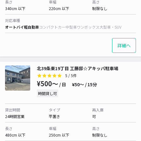
長さ
車幅
高さ
340cm 以下
220cm 以下
制限なし
対応車種
オートバイ
軽自動車
コンパクトカー
中型車
ワンボックス
大型車・SUV
詳細へ
北39条東19丁目 工藤邸☆アキッパ駐車場
5
/ 5件
¥500〜
/ 日
¥50〜 / 15分
時間貸し可
貸出時間
タイプ
再入庫
24時間営業
平置き
可
長さ
車幅
高さ
480cm 以下
250cm 以下
制限なし