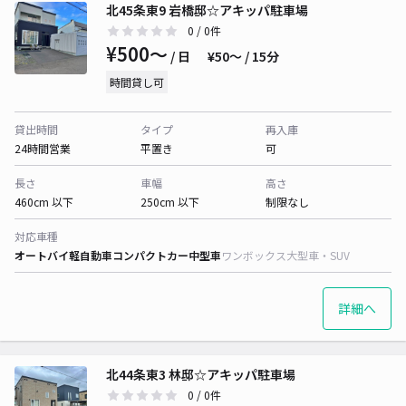
北45条東9 岩橋邸☆アキッパ駐車場
0
/ 0件
¥500〜
/ 日
¥50〜 / 15分
時間貸し可
貸出時間
タイプ
再入庫
24時間営業
平置き
可
長さ
車幅
高さ
460cm 以下
250cm 以下
制限なし
対応車種
オートバイ
軽自動車
コンパクトカー
中型車
ワンボックス
大型車・SUV
詳細へ
北44条東3 林邸☆アキッパ駐車場
0
/ 0件