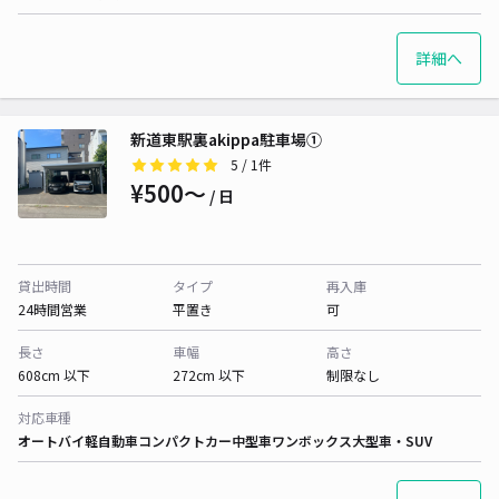
詳細へ
新道東駅裏akippa駐車場①
5
/ 1件
¥500〜
/ 日
貸出時間
タイプ
再入庫
24時間営業
平置き
可
長さ
車幅
高さ
608cm 以下
272cm 以下
制限なし
対応車種
オートバイ
軽自動車
コンパクトカー
中型車
ワンボックス
大型車・SUV