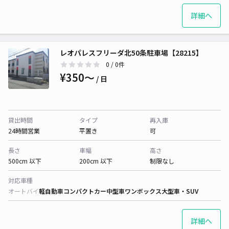
詳細へ
レオパレスフリーダ北50条駐車場【28215】
0
/ 0件
¥350〜
/ 日
貸出時間
タイプ
再入庫
24時間営業
平置き
可
長さ
車幅
高さ
500cm 以下
200cm 以下
制限なし
対応車種
オートバイ
軽自動車
コンパクトカー
中型車
ワンボックス
大型車・SUV
詳細へ