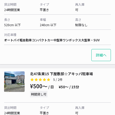
貸出時間
タイプ
再入庫
24時間営業
平置き
可
長さ
車幅
高さ
520cm 以下
240cm 以下
制限なし
対応車種
オートバイ
軽自動車
コンパクトカー
中型車
ワンボックス
大型車・SUV
詳細へ
北47条東15 下屋敷邸☆アキッパ駐車場
5
/ 2件
¥500〜
/ 日
¥50〜 / 15分
時間貸し可
貸出時間
タイプ
再入庫
24時間営業
平置き
可