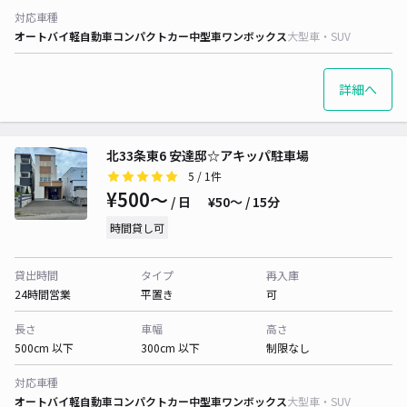
対応車種
オートバイ
軽自動車
コンパクトカー
中型車
ワンボックス
大型車・SUV
詳細へ
北33条東6 安達邸☆アキッパ駐車場
5
/ 1件
¥500〜
/ 日
¥50〜 / 15分
時間貸し可
貸出時間
タイプ
再入庫
24時間営業
平置き
可
長さ
車幅
高さ
500cm 以下
300cm 以下
制限なし
対応車種
オートバイ
軽自動車
コンパクトカー
中型車
ワンボックス
大型車・SUV