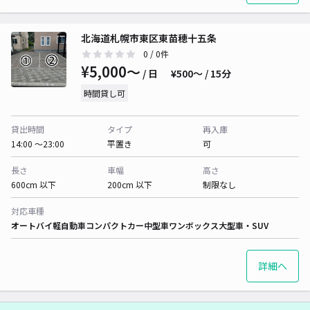
北海道札幌市東区東苗穂十五条
0
/ 0件
¥5,000〜
/ 日
¥500〜 / 15分
時間貸し可
貸出時間
タイプ
再入庫
14:00 〜23:00
平置き
可
長さ
車幅
高さ
600cm 以下
200cm 以下
制限なし
対応車種
オートバイ
軽自動車
コンパクトカー
中型車
ワンボックス
大型車・SUV
詳細へ