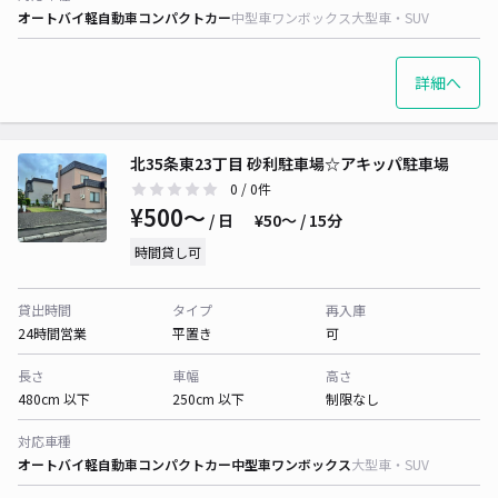
オートバイ
軽自動車
コンパクトカー
中型車
ワンボックス
大型車・SUV
詳細へ
北35条東23丁目 砂利駐車場☆アキッパ駐車場
0
/ 0件
¥500〜
/ 日
¥50〜 / 15分
時間貸し可
貸出時間
タイプ
再入庫
24時間営業
平置き
可
長さ
車幅
高さ
480cm 以下
250cm 以下
制限なし
対応車種
オートバイ
軽自動車
コンパクトカー
中型車
ワンボックス
大型車・SUV