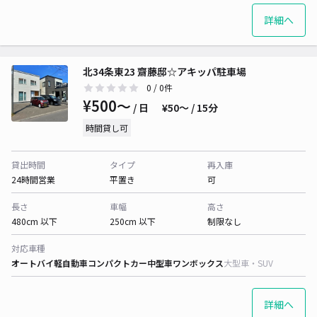
詳細へ
北34条東23 齋藤邸☆アキッパ駐車場
0
/ 0件
¥500〜
/ 日
¥50〜 / 15分
時間貸し可
貸出時間
タイプ
再入庫
24時間営業
平置き
可
長さ
車幅
高さ
480cm 以下
250cm 以下
制限なし
対応車種
オートバイ
軽自動車
コンパクトカー
中型車
ワンボックス
大型車・SUV
詳細へ