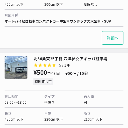
460cm 以下
200cm 以下
制限なし
対応車種
オートバイ
軽自動車
コンパクトカー
中型車
ワンボックス
大型車・SUV
詳細へ
北36条東25丁目 穴澤邸☆アキッパ駐車場
5
/ 1件
¥500〜
/ 日
¥50〜 / 15分
時間貸し可
貸出時間
タイプ
再入庫
08:00 〜18:00
平置き
可
長さ
車幅
高さ
430cm 以下
220cm 以下
210cm 以下