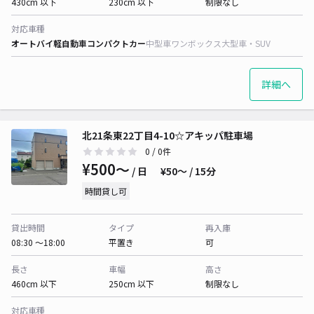
430cm 以下
230cm 以下
制限なし
対応車種
オートバイ
軽自動車
コンパクトカー
中型車
ワンボックス
大型車・SUV
詳細へ
北21条東22丁目4-10☆アキッパ駐車場
0
/ 0件
¥500〜
/ 日
¥50〜 / 15分
時間貸し可
貸出時間
タイプ
再入庫
08:30 〜18:00
平置き
可
長さ
車幅
高さ
460cm 以下
250cm 以下
制限なし
対応車種