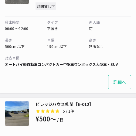
時間貸し可
貸出時間
タイプ
再入庫
00:00 〜12:00
平置き
可
長さ
車幅
高さ
500cm 以下
190cm 以下
制限なし
対応車種
オートバイ
軽自動車
コンパクトカー
中型車
ワンボックス
大型車・SUV
詳細へ
ビレッジハウス札苗【E-012】
5
/ 1件
¥500〜
/ 日