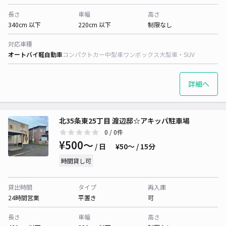
長さ
車幅
高さ
340cm 以下
220cm 以下
制限なし
対応車種
オートバイ
軽自動車
コンパクトカー
中型車
ワンボックス
大型車・SUV
詳細へ
北35条東25丁目 渡辺邸☆アキッパ駐車場
0
/ 0件
¥500〜
/ 日
¥50〜 / 15分
時間貸し可
貸出時間
タイプ
再入庫
24時間営業
平置き
可
長さ
車幅
高さ