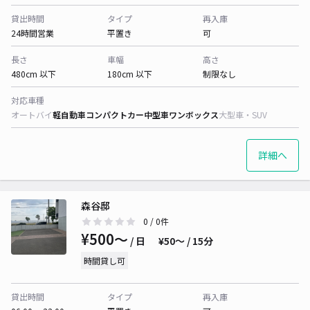
貸出時間
タイプ
再入庫
24時間営業
平置き
可
長さ
車幅
高さ
480cm 以下
180cm 以下
制限なし
対応車種
オートバイ
軽自動車
コンパクトカー
中型車
ワンボックス
大型車・SUV
詳細へ
森谷邸
0
/ 0件
¥500〜
/ 日
¥50〜 / 15分
時間貸し可
貸出時間
タイプ
再入庫