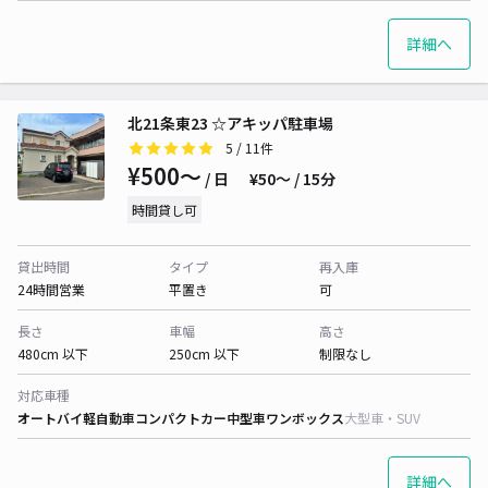
詳細へ
北21条東23 ☆アキッパ駐車場
5
/ 11件
¥500〜
/ 日
¥50〜 / 15分
時間貸し可
貸出時間
タイプ
再入庫
24時間営業
平置き
可
長さ
車幅
高さ
480cm 以下
250cm 以下
制限なし
対応車種
オートバイ
軽自動車
コンパクトカー
中型車
ワンボックス
大型車・SUV
詳細へ