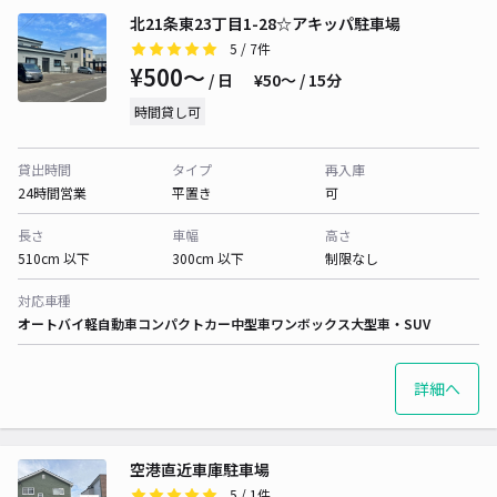
北21条東23丁目1-28☆アキッパ駐車場
5
/ 7件
¥500〜
/ 日
¥50〜 / 15分
時間貸し可
貸出時間
タイプ
再入庫
24時間営業
平置き
可
長さ
車幅
高さ
510cm 以下
300cm 以下
制限なし
対応車種
オートバイ
軽自動車
コンパクトカー
中型車
ワンボックス
大型車・SUV
詳細へ
空港直近車庫駐車場
5
/ 1件