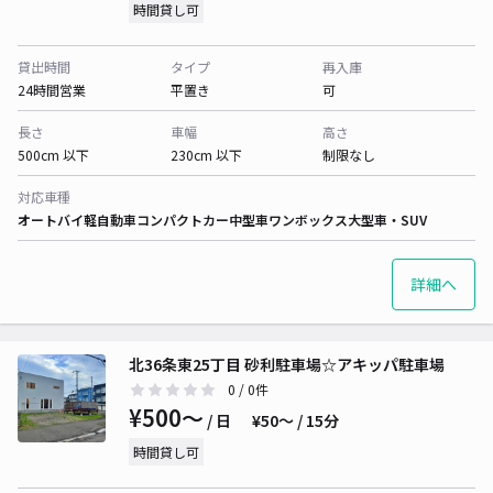
時間貸し可
貸出時間
タイプ
再入庫
24時間営業
平置き
可
長さ
車幅
高さ
500cm 以下
230cm 以下
制限なし
対応車種
オートバイ
軽自動車
コンパクトカー
中型車
ワンボックス
大型車・SUV
詳細へ
北36条東25丁目 砂利駐車場☆アキッパ駐車場
0
/ 0件
¥500〜
/ 日
¥50〜 / 15分
時間貸し可