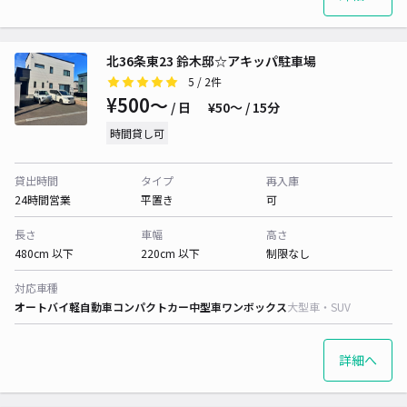
北36条東23 鈴木邸☆アキッパ駐車場
5
/ 2件
¥500〜
/ 日
¥50〜 / 15分
時間貸し可
貸出時間
タイプ
再入庫
24時間営業
平置き
可
長さ
車幅
高さ
480cm 以下
220cm 以下
制限なし
対応車種
オートバイ
軽自動車
コンパクトカー
中型車
ワンボックス
大型車・SUV
詳細へ