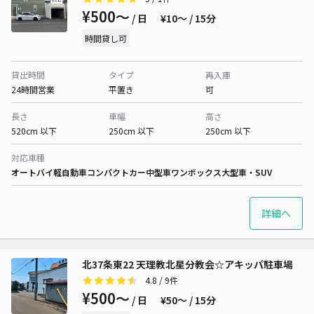
¥500〜
/ 日
¥10〜 / 15分
時間貸し可
貸出時間
タイプ
再入庫
24時間営業
平置き
可
長さ
車幅
高さ
520cm 以下
250cm 以下
250cm 以下
対応車種
オートバイ
軽自動車
コンパクトカー
中型車
ワンボックス
大型車・SUV
詳細へ
北37条東22 天理教北星分教会☆アキッパ駐車場
4.8
/ 9件
¥500〜
/ 日
¥50〜 / 15分