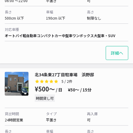
06:00 〜22:00
平置き
可
長さ
車幅
高さ
500cm 以下
190cm 以下
制限なし
対応車種
オートバイ
軽自動車
コンパクトカー
中型車
ワンボックス
大型車・SUV
詳細へ
北34条東27丁目駐車場 浜野邸
5
/ 2件
¥500〜
/ 日
¥50〜 / 15分
時間貸し可
貸出時間
タイプ
再入庫
24時間営業
平置き
可
長さ
車幅
高さ