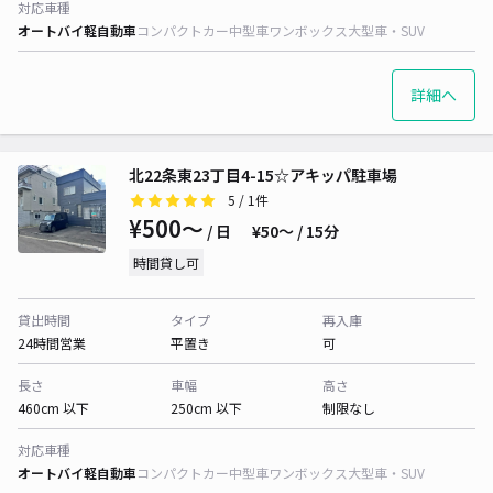
対応車種
オートバイ
軽自動車
コンパクトカー
中型車
ワンボックス
大型車・SUV
詳細へ
北22条東23丁目4-15☆アキッパ駐車場
5
/ 1件
¥500〜
/ 日
¥50〜 / 15分
時間貸し可
貸出時間
タイプ
再入庫
24時間営業
平置き
可
長さ
車幅
高さ
460cm 以下
250cm 以下
制限なし
対応車種
オートバイ
軽自動車
コンパクトカー
中型車
ワンボックス
大型車・SUV