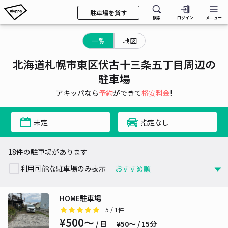
駐車場を貸す
検索
ログイン
メニュー
一覧
地図
北海道札幌市東区伏古十三条五丁目周辺の
駐車場
アキッパなら
予約
ができて
格安料金
!
未定
指定なし
18件の駐車場があります
利用可能な駐車場のみ表示
HOME駐車場
5
/ 1件
¥500〜
/ 日
¥50〜 / 15分