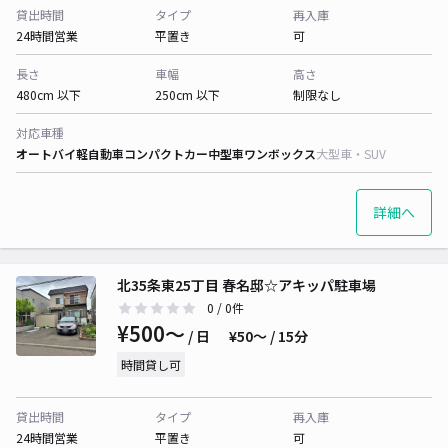
貸出時間
タイプ
再入庫
24時間営業
平置き
可
長さ
車幅
高さ
480cm 以下
250cm 以下
制限なし
対応車種
オートバイ
軽自動車
コンパクトカー
中型車
ワンボックス
大型車・SUV
詳細へ
北35条東25丁目 春名邸☆アキッパ駐車場
0
/ 0件
¥500〜
/ 日
¥50〜 / 15分
時間貸し可
貸出時間
タイプ
再入庫
24時間営業
平置き
可