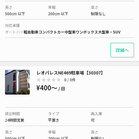
長さ
車幅
高さ
500cm 以下
200cm 以下
制限なし
対応車種
オートバイ
軽自動車
コンパクトカー
中型車
ワンボックス
大型車・SUV
詳細へ
レオパレスNE469駐車場【30307】
0
/ 0件
¥400〜
/ 日
貸出時間
タイプ
再入庫
24時間営業
平置き
可
長さ
車幅
高さ
500cm 以下
200cm 以下
制限なし