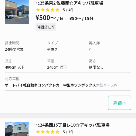
北25条東2 佐藤邸☆アキッパ駐車場
5
/ 4件
¥500〜
/ 日
¥50〜 / 15分
時間貸し可
貸出時間
タイプ
再入庫
24時間営業
平置き
可
長さ
車幅
高さ
480cm 以下
240cm 以下
制限なし
対応車種
オートバイ
軽自動車
コンパクトカー
中型車
ワンボックス
大型車・SUV
詳細へ
北24条西15丁目1-18☆アキッパ駐車場
5
/ 1件