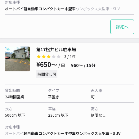
対応車種
オートバイ
軽自動車
コンパクトカー
中型車
ワンボックス
大型車・SUV
詳細へ
第17松井ビル駐車場
3
/ 1件
¥650〜
/ 日
¥60〜 / 15分
時間貸し可
貸出時間
タイプ
再入庫
24時間営業
平置き
可
長さ
車幅
高さ
500cm 以下
230cm 以下
制限なし
対応車種
オートバイ
軽自動車
コンパクトカー
中型車
ワンボックス
大型車・SUV