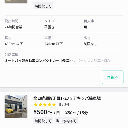
時間貸し可
貸出時間
タイプ
再入庫
24時間営業
平置き
可
長さ
車幅
高さ
480cm 以下
240cm 以下
制限なし
対応車種
オートバイ
軽自動車
コンパクトカー
中型車
ワンボックス
大型車・SUV
詳細へ
北28条西8丁目1-23☆アキッパ駐車場
5
/ 3件
¥500〜
/ 日
¥50〜 / 15分
時間貸し可
当日予約不可