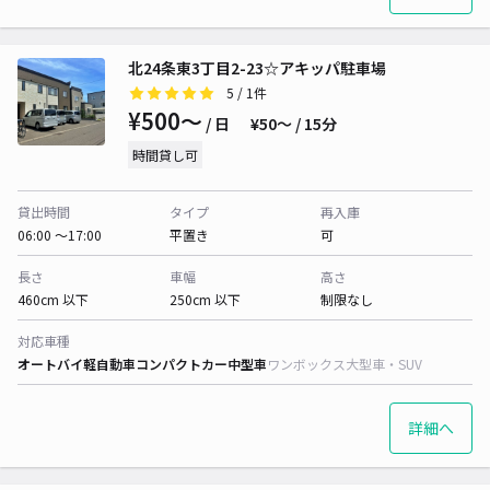
北24条東3丁目2-23☆アキッパ駐車場
5
/ 1件
¥500〜
/ 日
¥50〜 / 15分
時間貸し可
貸出時間
タイプ
再入庫
06:00 〜17:00
平置き
可
長さ
車幅
高さ
460cm 以下
250cm 以下
制限なし
対応車種
オートバイ
軽自動車
コンパクトカー
中型車
ワンボックス
大型車・SUV
詳細へ