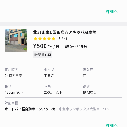
詳細へ
北31条東1 沼田邸☆アキッパ駐車場
5
/ 4件
¥500〜
/ 日
¥50〜 / 15分
時間貸し可
貸出時間
タイプ
再入庫
24時間営業
平置き
可
長さ
車幅
高さ
430cm 以下
250cm 以下
制限なし
対応車種
オートバイ
軽自動車
コンパクトカー
中型車
ワンボックス
大型車・SUV
詳細へ