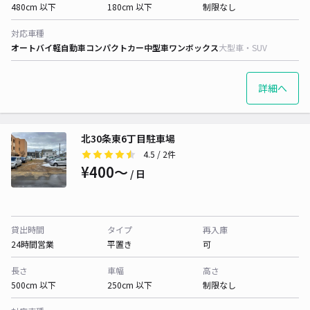
480cm 以下
180cm 以下
制限なし
対応車種
オートバイ
軽自動車
コンパクトカー
中型車
ワンボックス
大型車・SUV
詳細へ
北30条東6丁目駐車場
4.5
/ 2件
¥400〜
/ 日
貸出時間
タイプ
再入庫
24時間営業
平置き
可
長さ
車幅
高さ
500cm 以下
250cm 以下
制限なし