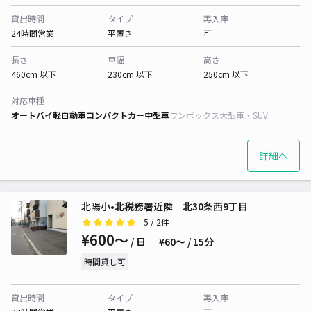
貸出時間
タイプ
再入庫
24時間営業
平置き
可
長さ
車幅
高さ
460cm 以下
230cm 以下
250cm 以下
対応車種
オートバイ
軽自動車
コンパクトカー
中型車
ワンボックス
大型車・SUV
詳細へ
北陽小•北税務署近隣 北30条西9丁目
5
/ 2件
¥600〜
/ 日
¥60〜 / 15分
時間貸し可
貸出時間
タイプ
再入庫