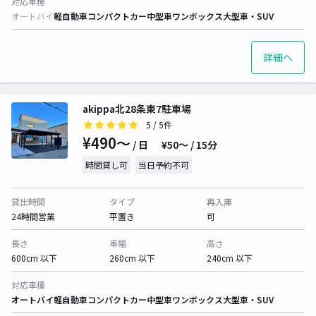
対応車種
オートバイ
軽自動車
コンパクトカー
中型車
ワンボックス
大型車・SUV
詳細へ
akippa北28条東7駐車場
5
/ 5件
¥490〜
/ 日
¥50〜 / 15分
時間貸し可
当日予約不可
貸出時間
タイプ
再入庫
24時間営業
平置き
可
長さ
車幅
高さ
600cm 以下
260cm 以下
240cm 以下
対応車種
オートバイ
軽自動車
コンパクトカー
中型車
ワンボックス
大型車・SUV