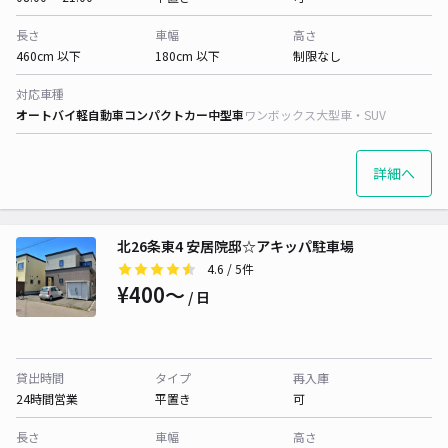
長さ
車幅
高さ
460cm 以下
180cm 以下
制限なし
対応車種
オートバイ
軽自動車
コンパクトカー
中型車
ワンボックス
大型車・SUV
詳細へ
北26条東4 安居院邸☆アキッパ駐車場
4.6
/ 5件
¥400〜
/ 日
貸出時間
タイプ
再入庫
24時間営業
平置き
可
長さ
車幅
高さ