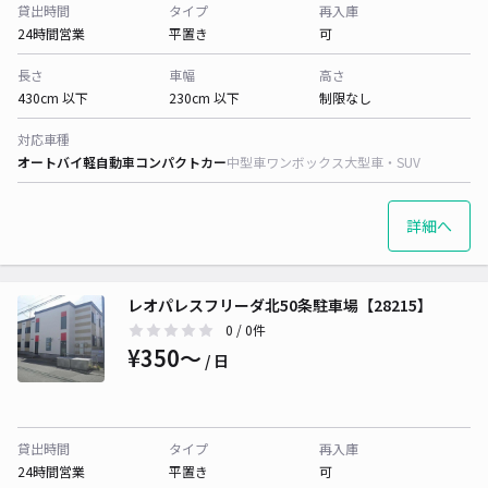
貸出時間
タイプ
再入庫
24時間営業
平置き
可
長さ
車幅
高さ
430cm 以下
230cm 以下
制限なし
対応車種
オートバイ
軽自動車
コンパクトカー
中型車
ワンボックス
大型車・SUV
詳細へ
レオパレスフリーダ北50条駐車場【28215】
0
/ 0件
¥350〜
/ 日
貸出時間
タイプ
再入庫
24時間営業
平置き
可