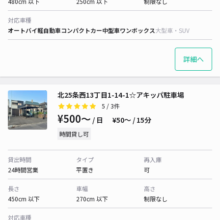
480cm 以下
250cm 以下
制限なし
対応車種
オートバイ
軽自動車
コンパクトカー
中型車
ワンボックス
大型車・SUV
詳細へ
北25条西13丁目1-14-1☆アキッパ駐車場
5
/ 3件
¥500〜
/ 日
¥50〜 / 15分
時間貸し可
貸出時間
タイプ
再入庫
24時間営業
平置き
可
長さ
車幅
高さ
450cm 以下
270cm 以下
制限なし
対応車種