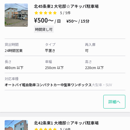
北45条東2 大宅邸☆アキッパ駐車場
5
/ 5件
¥500〜
/ 日
¥50〜 / 15分
時間貸し可
貸出時間
タイプ
再入庫
24時間営業
平置き
可
長さ
車幅
高さ
480cm 以下
250cm 以下
220cm 以下
対応車種
オートバイ
軽自動車
コンパクトカー
中型車
ワンボックス
大型車・SUV
詳細へ
北42条東1 大橋邸☆アキッパ駐車場
5
/ 6件