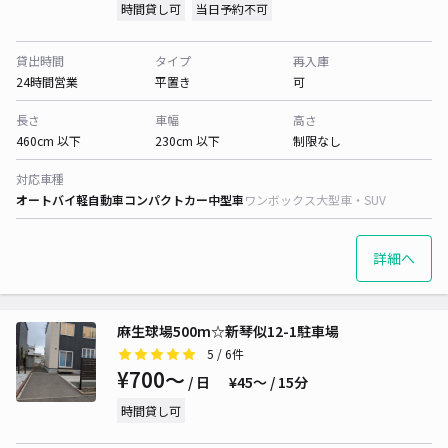
時間貸し可
当日予約不可
貸出時間
タイプ
再入庫
24時間営業
平置き
可
長さ
車幅
高さ
460cm 以下
230cm 以下
制限なし
対応車種
オートバイ
軽自動車
コンパクトカー
中型車
ワンボックス
大型車・SUV
詳細へ
麻生球場500m☆新琴似12-1駐車場
5
/ 6件
¥700〜
/ 日
¥45〜 / 15分
時間貸し可