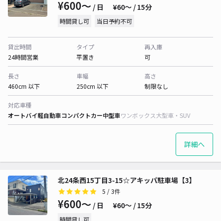
¥600〜
/ 日
¥60〜 / 15分
時間貸し可
当日予約不可
貸出時間
タイプ
再入庫
24時間営業
平置き
可
長さ
車幅
高さ
460cm 以下
250cm 以下
制限なし
対応車種
オートバイ
軽自動車
コンパクトカー
中型車
ワンボックス
大型車・SUV
詳細へ
北24条西15丁目3-15☆アキッパ駐車場【3】
5
/ 3件
¥600〜
/ 日
¥60〜 / 15分
時間貸し可