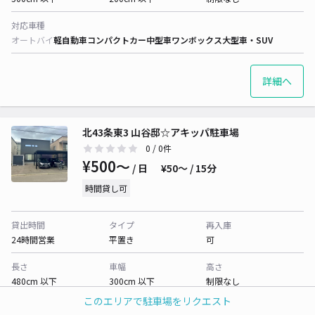
対応車種
オートバイ
軽自動車
コンパクトカー
中型車
ワンボックス
大型車・SUV
詳細へ
北43条東3 山谷邸☆アキッパ駐車場
0
/ 0件
¥500〜
/ 日
¥50〜 / 15分
時間貸し可
貸出時間
タイプ
再入庫
24時間営業
平置き
可
長さ
車幅
高さ
480cm 以下
300cm 以下
制限なし
このエリアで駐車場をリクエスト
対応車種