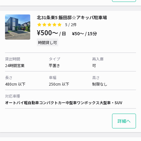
北31条東5 飯田邸☆アキッパ駐車場
5
/ 2件
¥500〜
/ 日
¥50〜 / 15分
時間貸し可
貸出時間
タイプ
再入庫
24時間営業
平置き
可
長さ
車幅
高さ
480cm 以下
250cm 以下
制限なし
対応車種
オートバイ
軽自動車
コンパクトカー
中型車
ワンボックス
大型車・SUV
詳細へ