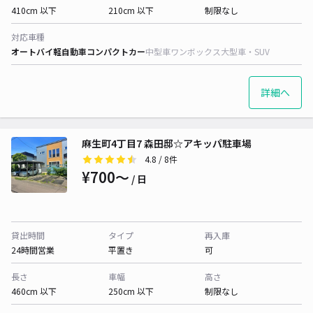
410cm 以下
210cm 以下
制限なし
対応車種
オートバイ
軽自動車
コンパクトカー
中型車
ワンボックス
大型車・SUV
詳細へ
麻生町4丁目7 森田邸☆アキッパ駐車場
4.8
/ 8件
¥700〜
/ 日
貸出時間
タイプ
再入庫
24時間営業
平置き
可
長さ
車幅
高さ
460cm 以下
250cm 以下
制限なし