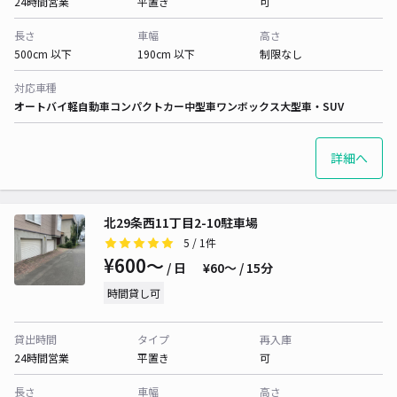
24時間営業
平置き
可
長さ
車幅
高さ
500cm 以下
190cm 以下
制限なし
対応車種
オートバイ
軽自動車
コンパクトカー
中型車
ワンボックス
大型車・SUV
詳細へ
北29条西11丁目2-10駐車場
5
/ 1件
¥600〜
/ 日
¥60〜 / 15分
時間貸し可
貸出時間
タイプ
再入庫
24時間営業
平置き
可
長さ
車幅
高さ