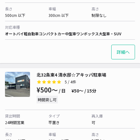
長さ
車幅
高さ
500cm 以下
300cm 以下
制限なし
対応車種
オートバイ
軽自動車
コンパクトカー
中型車
ワンボックス
大型車・SUV
詳細へ
北32条東4 清水邸☆アキッパ駐車場
5
/ 4件
¥500〜
/ 日
¥50〜 / 15分
時間貸し可
貸出時間
タイプ
再入庫
24時間営業
平置き
可
長さ
車幅
高さ