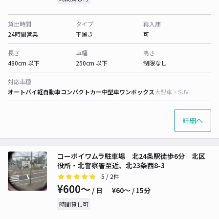
貸出時間
タイプ
再入庫
24時間営業
平置き
可
長さ
車幅
高さ
480cm 以下
250cm 以下
制限なし
対応車種
オートバイ
軽自動車
コンパクトカー
中型車
ワンボックス
大型車・SUV
詳細へ
コーポイワムラ駐車場 北24条駅徒歩6分 北区
役所・北警察署至近、北23条西8-3
5
/ 2件
¥600〜
/ 日
¥60〜 / 15分
時間貸し可