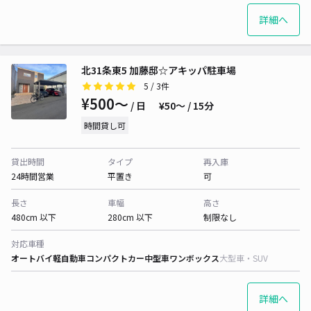
詳細へ
北31条東5 加藤邸☆アキッパ駐車場
5
/ 3件
¥500〜
/ 日
¥50〜 / 15分
時間貸し可
貸出時間
タイプ
再入庫
24時間営業
平置き
可
長さ
車幅
高さ
480cm 以下
280cm 以下
制限なし
対応車種
オートバイ
軽自動車
コンパクトカー
中型車
ワンボックス
大型車・SUV
詳細へ