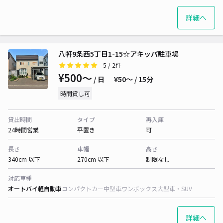
詳細へ
八軒9条西5丁目1-15☆アキッパ駐車場
5
/ 2件
¥500〜
/ 日
¥50〜 / 15分
時間貸し可
貸出時間
タイプ
再入庫
24時間営業
平置き
可
長さ
車幅
高さ
340cm 以下
270cm 以下
制限なし
対応車種
オートバイ
軽自動車
コンパクトカー
中型車
ワンボックス
大型車・SUV
詳細へ