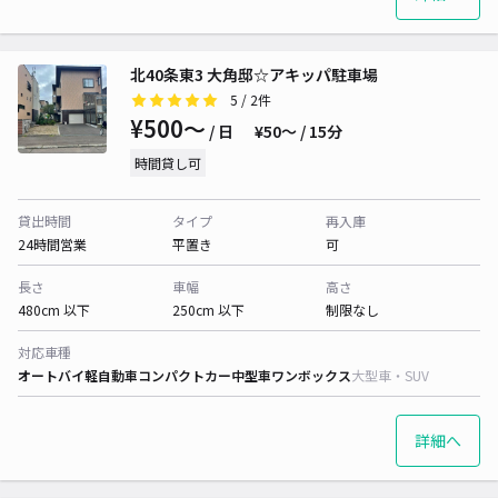
北40条東3 大角邸☆アキッパ駐車場
5
/ 2件
¥500〜
/ 日
¥50〜 / 15分
時間貸し可
貸出時間
タイプ
再入庫
24時間営業
平置き
可
長さ
車幅
高さ
480cm 以下
250cm 以下
制限なし
対応車種
オートバイ
軽自動車
コンパクトカー
中型車
ワンボックス
大型車・SUV
詳細へ