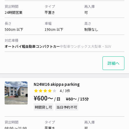
貸出時間
タイプ
再入庫
24時間営業
平置き
可
長さ
車幅
高さ
500cm 以下
190cm 以下
制限なし
対応車種
オートバイ
軽自動車
コンパクトカー
中型車
ワンボックス
大型車・SUV
詳細へ
N24W16 akippa parking
4
/ 3件
¥600〜
/ 日
¥60〜 / 15分
時間貸し可
当日予約不可
貸出時間
タイプ
再入庫
08:00 〜21:00
平置き
可