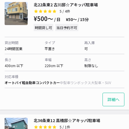
北22条東2 古川邸☆アキッパ駐車場
5
/ 4件
¥500〜
/ 日
¥50〜 / 15分
時間貸し可
当日予約不可
貸出時間
タイプ
再入庫
24時間営業
平置き
可
長さ
車幅
高さ
430cm 以下
220cm 以下
制限なし
対応車種
オートバイ
軽自動車
コンパクトカー
中型車
ワンボックス
大型車・SUV
詳細へ
北36条東12 高橋邸☆アキッパ駐車場
5
/ 1件