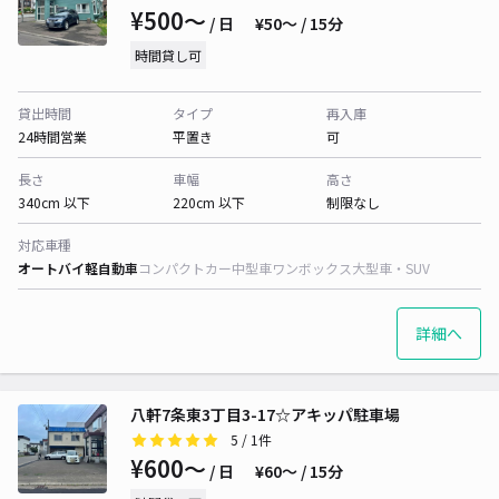
¥500〜
/ 日
¥50〜 / 15分
時間貸し可
貸出時間
タイプ
再入庫
24時間営業
平置き
可
長さ
車幅
高さ
340cm 以下
220cm 以下
制限なし
対応車種
オートバイ
軽自動車
コンパクトカー
中型車
ワンボックス
大型車・SUV
詳細へ
八軒7条東3丁目3-17☆アキッパ駐車場
5
/ 1件
¥600〜
/ 日
¥60〜 / 15分