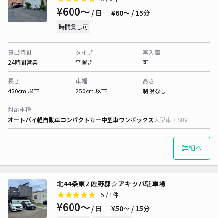
¥600〜
/ 日
¥60〜 / 15分
時間貸し可
貸出時間
タイプ
再入庫
24時間営業
平置き
可
長さ
車幅
高さ
480cm 以下
250cm 以下
制限なし
対応車種
オートバイ
軽自動車
コンパクトカー
中型車
ワンボックス
大型車・SUV
詳細へ
北44条東2 佐野邸☆アキッパ駐車場
5
/ 1件
¥600〜
/ 日
¥50〜 / 15分