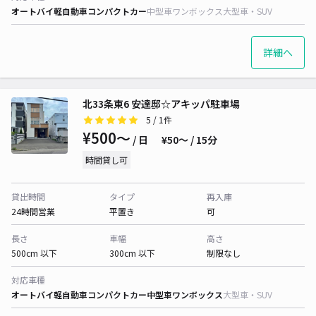
オートバイ
軽自動車
コンパクトカー
中型車
ワンボックス
大型車・SUV
詳細へ
北33条東6 安達邸☆アキッパ駐車場
5
/ 1件
¥500〜
/ 日
¥50〜 / 15分
時間貸し可
貸出時間
タイプ
再入庫
24時間営業
平置き
可
長さ
車幅
高さ
500cm 以下
300cm 以下
制限なし
対応車種
オートバイ
軽自動車
コンパクトカー
中型車
ワンボックス
大型車・SUV