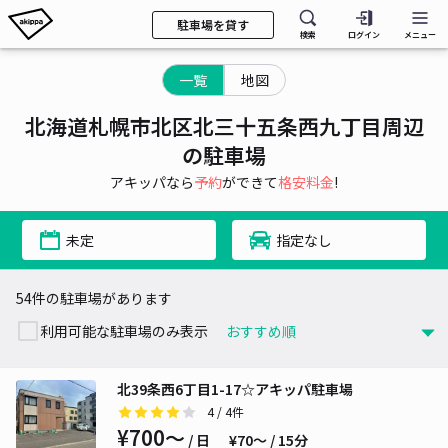
駐車場を貸す
検索
ログイン
メニュー
一覧
地図
北海道札幌市北区北三十五条西九丁目周辺
の駐車場
アキッパなら
予約
ができて
格安料金
!
未定
指定なし
54件の駐車場があります
利用可能な駐車場のみ表示
北39条西6丁目1-17☆アキッパ駐車場
4
/ 4件
¥700〜
/ 日
¥70〜 / 15分