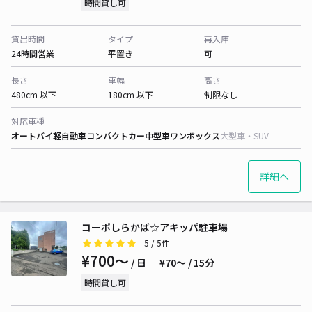
時間貸し可
貸出時間
タイプ
再入庫
24時間営業
平置き
可
長さ
車幅
高さ
480cm 以下
180cm 以下
制限なし
対応車種
オートバイ
軽自動車
コンパクトカー
中型車
ワンボックス
大型車・SUV
詳細へ
コーポしらかば☆アキッパ駐車場
5
/ 5件
¥700〜
/ 日
¥70〜 / 15分
時間貸し可