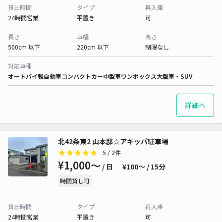
貸出時間
タイプ
再入庫
24時間営業
平置き
可
長さ
車幅
高さ
500cm 以下
220cm 以下
制限なし
対応車種
オートバイ
軽自動車
コンパクトカー
中型車
ワンボックス
大型車・SUV
詳細へ
北42条東2 山本邸☆アキッパ駐車場
5
/ 2件
¥1,000〜
/ 日
¥100〜 / 15分
時間貸し可
貸出時間
タイプ
再入庫
24時間営業
平置き
可