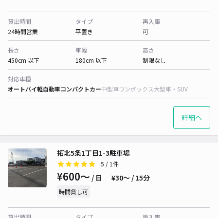
貸出時間
タイプ
再入庫
24時間営業
平置き
可
長さ
車幅
高さ
450cm 以下
180cm 以下
制限なし
対応車種
オートバイ
軽自動車
コンパクトカー
中型車
ワンボックス
大型車・SUV
詳細へ
拓北5条1丁目1-3駐車場
5
/ 1件
¥600〜
/ 日
¥30〜 / 15分
時間貸し可
貸出時間
タイプ
再入庫