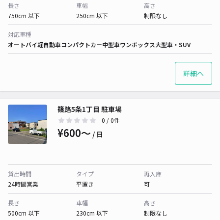
長さ
車幅
高さ
750cm 以下
250cm 以下
制限なし
対応車種
オートバイ
軽自動車
コンパクトカー
中型車
ワンボックス
大型車・SUV
詳細へ
篠路5条1丁目 駐車場
0
/ 0件
¥600〜
/ 日
貸出時間
タイプ
再入庫
24時間営業
平置き
可
長さ
車幅
高さ
500cm 以下
230cm 以下
制限なし