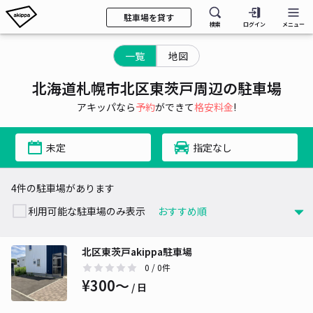
駐車場を貸す
検索
ログイン
メニュー
一覧
地図
北海道札幌市北区東茨戸周辺の駐車場
アキッパなら
予約
ができて
格安料金
!
未定
指定なし
4件の駐車場があります
利用可能な駐車場のみ表示
北区東茨戸akippa駐車場
0
/ 0件
¥300〜
/ 日