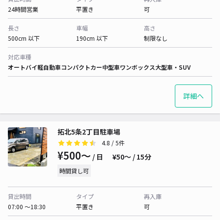
24時間営業
平置き
可
長さ
車幅
高さ
500cm 以下
190cm 以下
制限なし
対応車種
オートバイ
軽自動車
コンパクトカー
中型車
ワンボックス
大型車・SUV
詳細へ
拓北5条2丁目駐車場
4.8
/ 5件
¥500〜
/ 日
¥50〜 / 15分
時間貸し可
貸出時間
タイプ
再入庫
07:00 〜18:30
平置き
可