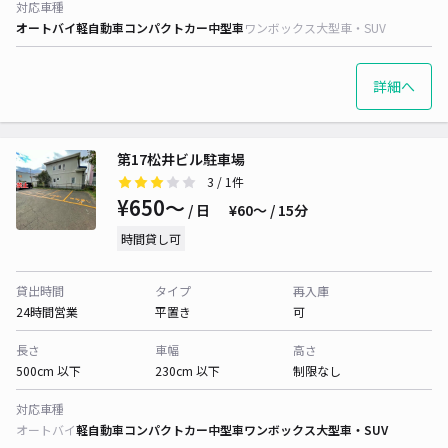
対応車種
オートバイ
軽自動車
コンパクトカー
中型車
ワンボックス
大型車・SUV
詳細へ
第17松井ビル駐車場
3
/ 1件
¥650〜
/ 日
¥60〜 / 15分
時間貸し可
貸出時間
タイプ
再入庫
24時間営業
平置き
可
長さ
車幅
高さ
500cm 以下
230cm 以下
制限なし
対応車種
オートバイ
軽自動車
コンパクトカー
中型車
ワンボックス
大型車・SUV