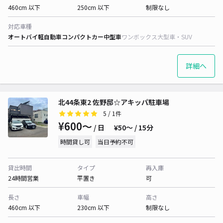
460cm 以下
250cm 以下
制限なし
対応車種
オートバイ
軽自動車
コンパクトカー
中型車
ワンボックス
大型車・SUV
詳細へ
北44条東2 佐野邸☆アキッパ駐車場
5
/ 1件
¥600〜
/ 日
¥50〜 / 15分
時間貸し可
当日予約不可
貸出時間
タイプ
再入庫
24時間営業
平置き
可
長さ
車幅
高さ
460cm 以下
230cm 以下
制限なし