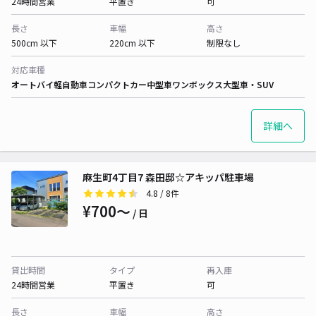
24時間営業
平置き
可
長さ
車幅
高さ
500cm 以下
220cm 以下
制限なし
対応車種
オートバイ
軽自動車
コンパクトカー
中型車
ワンボックス
大型車・SUV
詳細へ
麻生町4丁目7 森田邸☆アキッパ駐車場
4.8
/ 8件
¥700〜
/ 日
貸出時間
タイプ
再入庫
24時間営業
平置き
可
長さ
車幅
高さ