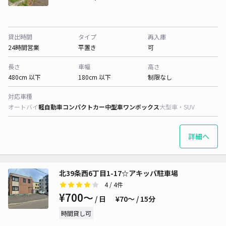
貸出時間
タイプ
再入庫
24時間営業
平置き
可
長さ
車幅
高さ
480cm 以下
180cm 以下
制限なし
対応車種
オートバイ
軽自動車
コンパクトカー
中型車
ワンボックス
大型車・SUV
詳細へ
北39条西6丁目1-17☆アキッパ駐車場
4
/ 4件
¥700〜
/ 日
¥70〜 / 15分
時間貸し可