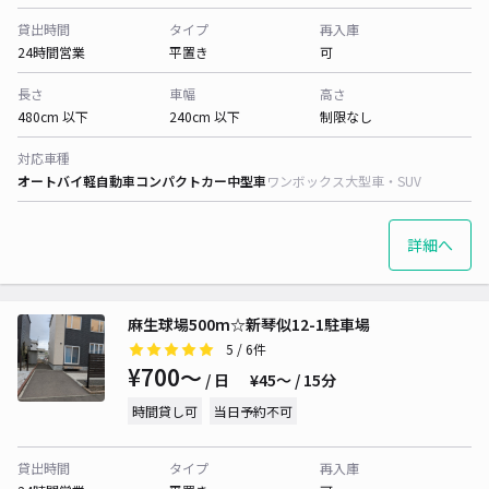
貸出時間
タイプ
再入庫
24時間営業
平置き
可
長さ
車幅
高さ
480cm 以下
240cm 以下
制限なし
対応車種
オートバイ
軽自動車
コンパクトカー
中型車
ワンボックス
大型車・SUV
詳細へ
麻生球場500m☆新琴似12-1駐車場
5
/ 6件
¥700〜
/ 日
¥45〜 / 15分
時間貸し可
当日予約不可
貸出時間
タイプ
再入庫