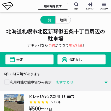
駐車場を貸す
検索
ログイン
メニュー
一覧
地図
北海道札幌市北区新琴似五条十丁目周辺の
駐車場
アキッパなら
予約
ができて
格安料金
!
未定
指定なし
6件の駐車場があります
利用可能な駐車場のみ表示
ビレッジハウス新川【E-007】
5
/ 2件
¥500〜
/ 日