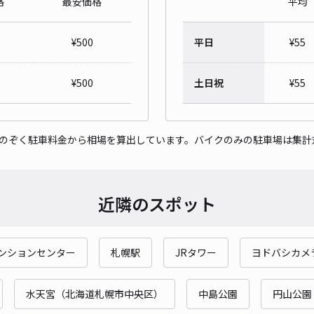
格
最安価格
平均
¥
500
平日
¥
55
¥
500
土日祝
¥
55
をのぞく駐車料金から相場を算出しています。バイクのみの駐車場は集計
近隣のスポット
ンションセンター
札幌駅
JRタワー
ヨドバシカメ
水天宮（北海道札幌市中央区）
中島公園
円山公園