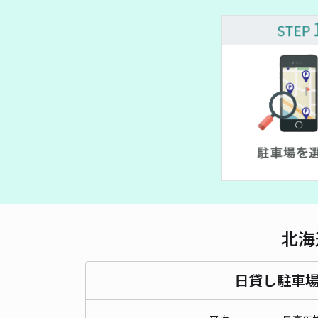
北海
日貸し駐車