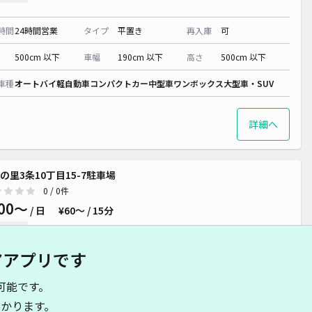
時間
24時間営業
タイプ
平置き
再入庫
可
500cm 以下
車幅
190cm 以下
高さ
500cm 以下
車種
オートバイ
軽自動車
コンパクトカー
中型車
ワンボックス
大型車・SUV
詳細へ
の里3条10丁目15-7駐車場
0
/ 0件
00〜
/ 日
¥60〜 / 15分
貸し可
アアプリです
時間
08:00 〜23:00
タイプ
平置き
再入庫
可
可能です。
500cm 以下
車幅
190cm 以下
高さ
制限なし
かります。