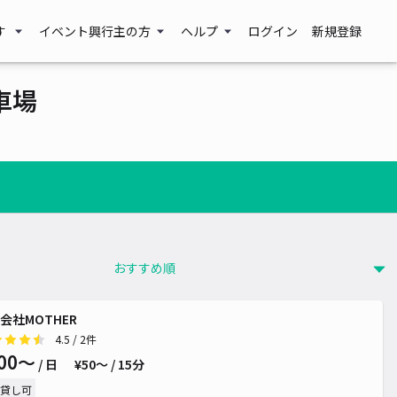
す
イベント興行主の方
ヘルプ
ログイン
新規登録
車場
会社MOTHER
4.5
/ 2件
00〜
/ 日
¥50〜 / 15分
貸し可