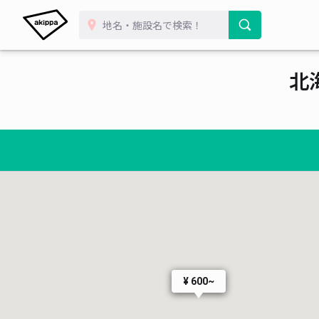
北
¥ 600~