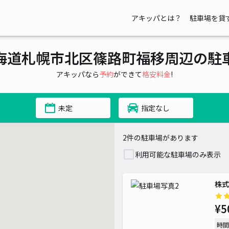
アキッパとは？
駐車場を貸
海道札幌市北区篠路町福移周辺の駐
アキッパなら
予約
ができて
格安料金
!
未定
指定なし
2件の駐車場があります
利用可能な駐車場のみ表示
株式
¥5
時間