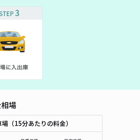
車種
オートバイ
軽自動車
コンパクトカー
中型車
ワンボックス
大型車・SUV
詳細へ
金相場
車場（15分あたりの料金）