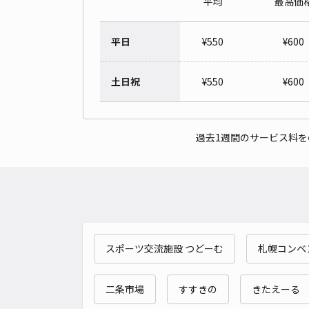
平均
最高価
平日
¥
550
¥
600
土日祝
¥
550
¥
600
過去1週間のサービス料
スポーツ交流施設 つどーむ
札幌コンベ
二条市場
すすきの
きたえーる