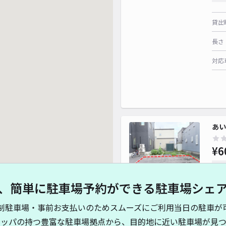
貸出
長さ
対応
あい
¥6
時間
、簡単に駐車場予約ができる駐車場シェ
貸出
制駐車場・事前お支払いのためスムーズにご利用当日の駐車が
長さ
キッパの持つ豊富な駐車場拠点から、目的地に近い駐車場が見つ